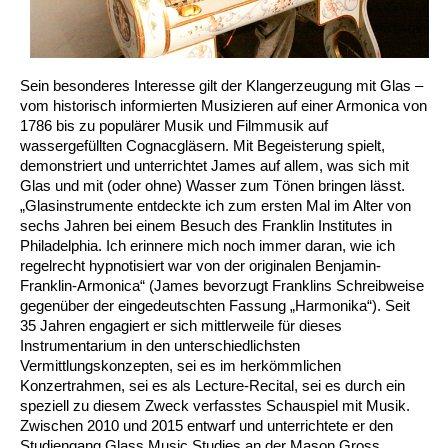
Sein besonderes Interesse gilt der Klangerzeugung mit Glas –
vom historisch informierten Musizieren auf einer Armonica von
1786 bis zu populärer Musik und Filmmusik auf
wassergefüllten Cognacgläsern. Mit Begeisterung spielt,
demonstriert und unterrichtet James auf allem, was sich mit
Glas und mit (oder ohne) Wasser zum Tönen bringen lässt.
„Glasinstrumente entdeckte ich zum ersten Mal im Alter von
sechs Jahren bei einem Besuch des Franklin Institutes in
Philadelphia. Ich erinnere mich noch immer daran, wie ich
regelrecht hypnotisiert war von der originalen Benjamin-
Franklin-Armonica“ (James bevorzugt Franklins Schreibweise
gegenüber der eingedeutschten Fassung „Harmonika“). Seit
35 Jahren engagiert er sich mittlerweile für dieses
Instrumentarium in den unterschiedlichsten
Vermittlungskonzepten, sei es im herkömmlichen
Konzertrahmen, sei es als Lecture-Recital, sei es durch ein
speziell zu diesem Zweck verfasstes Schauspiel mit Musik.
Zwischen 2010 und 2015 entwarf und unterrichtete er den
Studiengang Glass Music Studies an der Mason Gross