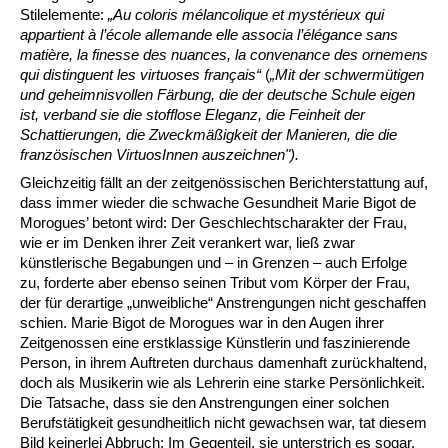
Stilelemente:
„Au coloris mélancolique et mystérieux qui
appartient à l’école allemande elle associa l’élégance sans
matière, la finesse des nuances, la convenance des ornemens
qui distinguent les virtuoses français“
(
„Mit der schwermütigen
und geheimnisvollen Färbung, die der deutsche Schule eigen
ist, verband sie die stofflose Eleganz, die Feinheit der
Schattierungen, die Zweckmäßigkeit der Manieren, die die
französischen VirtuosInnen auszeichnen").
Gleichzeitig fällt an der zeitgenössischen Berichterstattung auf,
dass immer wieder die schwache Gesundheit Marie Bigot de
Morogues’ betont wird: Der Geschlechtscharakter der Frau,
wie er im Denken ihrer Zeit verankert war, ließ zwar
künstlerische Begabungen und – in Grenzen – auch Erfolge
zu, forderte aber ebenso seinen Tribut vom Körper der Frau,
der für derartige „unweibliche“ Anstrengungen nicht geschaffen
schien. Marie Bigot de Morogues war in den Augen ihrer
Zeitgenossen eine erstklassige Künstlerin und faszinierende
Person, in ihrem Auftreten durchaus damenhaft zurückhaltend,
doch als Musikerin wie als Lehrerin eine starke Persönlichkeit.
Die Tatsache, dass sie den Anstrengungen einer solchen
Berufstätigkeit gesundheitlich nicht gewachsen war, tat diesem
Bild keinerlei Abbruch: Im Gegenteil, sie unterstrich es sogar.