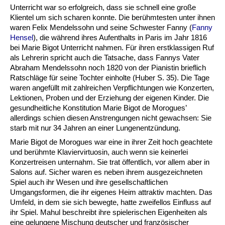
Unterricht war so erfolgreich, dass sie schnell eine große
Klientel um sich scharen konnte. Die berühmtesten unter ihnen
waren Felix Mendelssohn und seine Schwester Fanny (
Fanny
Hensel
), die während ihres Aufenthalts in Paris im Jahr 1816
bei Marie Bigot Unterricht nahmen. Für ihren erstklassigen Ruf
als Lehrerin spricht auch die Tatsache, dass Fannys Vater
Abraham Mendelssohn noch 1820 von der Pianistin brieflich
Ratschläge für seine Tochter einholte (Huber S. 35). Die Tage
waren angefüllt mit zahlreichen Verpflichtungen wie Konzerten,
Lektionen, Proben und der Erziehung der eigenen Kinder. Die
gesundheitliche Konstitution Marie Bigot de Morogues’
allerdings schien diesen Anstrengungen nicht gewachsen: Sie
starb mit nur 34 Jahren an einer Lungenentzündung.
Marie Bigot de Morogues war eine in ihrer Zeit hoch geachtete
und berühmte Klaviervirtuosin, auch wenn sie keinerlei
Konzertreisen unternahm. Sie trat öffentlich, vor allem aber in
Salons auf. Sicher waren es neben ihrem ausgezeichneten
Spiel auch ihr Wesen und ihre gesellschaftlichen
Umgangsformen, die ihr eigenes Heim attraktiv machten. Das
Umfeld, in dem sie sich bewegte, hatte zweifellos Einfluss auf
ihr Spiel. Mahul beschreibt ihre spielerischen Eigenheiten als
eine gelungene Mischung deutscher und französischer