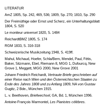
LITERATUR
AmZ 1805, Sp. 242, 469, 536; 1809, Sp. 270; 1810, Sp. 290
Der Freimüthige oder Ernst und Scherz, ein Unterhaltungsblatt
1804, S. 520
Le moniteur universel 1820, S. 1484
ReichardtBMZ 1805, S. 174
RGM 1833, S. 316-318
Schweizerische Musikzeitung 1948, S. 419ff.
Mahul, Michaud, Hoefer, Schla/Bern, Mendel, Paul, Fétis,
Baker, Sitzmann, Ebel, Riemann 8, MGG 1, Dufourcq, New
Grove 1, Meggett, MGG 2000, New Grove 2001
Johann Friedrich Reichardt,
Vertraute Briefe geschrieben auf
einer Reise nach Wien und den Österreichischen Staaten zu
Ende des Jahres 1808 und zu Anfang 1809
, NA von Gustav
Gugitz, 2 Bde., München 1915.
L. v. Beethoven,
Briefwechsel
, GA, Bd. 1, München 1996.
Antoine-François Marmontel,
Les Pianistes célèbres.