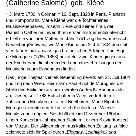
(Catherine Salomé), geb. Kiéné
* 3. März 1786 in Colmar, † 16. Sept. 1820 in Paris, Pianistin
und Komponistin. Marie Kiéné war die Tochter eines
Musikerehepaares, Joseph Kiéné und seiner Frau, der
Pianistin Catherine Leyer. Ihren ersten Instrumentalunterricht
erhielt sie von ihrer Mutter. Im Jahr 1791 zog die Familie nach
Neuenburg/Schweiz, wo Marié Kiéné am 9. Juli 1804 den seit
vier Jahren hier ansässigen bretonischen Adeligen Paul Bigot
de Morogues (1765
–
1853) heiratete. Zwei Kinder gingen aus
der Ehe hervor, die aber in den Lebensbeschreibungen der
Musikerin kaum Erwähnung finden.
Das junge Ehepaar verließ Neuenburg bereits am 21. Juli 1804
und zog nach Wien. Hier nahm Paul Bigot de Morogues die
Stelle des Bibliothekars beim Grafen Andrej K. Rasumovskij
an. Dieser, seit 1793 Botschafter in Wien, verkehrte mit
zahlreichen Musikern, u. a. mit Beethoven. Marie Bigot de
Morogues konnte durch ihn rasch Kontakte zur Wiener
Musikszene knüpfen. Sie debütierte im Dezember 1804 in
einem Konzert im Jahnischen Saale mit einem Klavierkonzert
von Mozart. Der „Allgemeinen musikalischen Zeitung“ zufolge
zeichnete sich ihr Spiel durch
„Eleganz, Leichtigkeit und