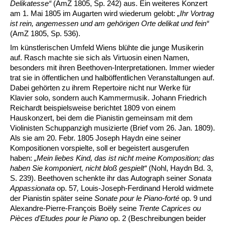
Delikatesse“
(AmZ 1805, Sp. 242) aus. Ein weiteres Konzert
am 1. Mai 1805 im Augarten wird wiederum gelobt:
„Ihr Vortrag
ist rein, angemessen und am gehörigen Orte delikat und fein“
(AmZ 1805, Sp. 536).
Im künstlerischen Umfeld Wiens blühte die junge Musikerin
auf. Rasch machte sie sich als Virtuosin einen Namen,
besonders mit ihren Beethoven-Interpretationen. Immer wieder
trat sie in öffentlichen und halböffentlichen Veranstaltungen auf.
Dabei gehörten zu ihrem Repertoire nicht nur Werke für
Klavier solo, sondern auch Kammermusik. Johann Friedrich
Reichardt beispielsweise berichtet 1809 von einem
Hauskonzert, bei dem die Pianistin gemeinsam mit dem
Violinisten Schuppanzigh musizierte (Brief vom 26. Jan. 1809).
Als sie am 20. Febr. 1805 Joseph Haydn eine seiner
Kompositionen vorspielte, soll er begeistert ausgerufen
haben:
„Mein liebes Kind, das ist nicht meine Komposition; das
haben Sie komponiert, nicht bloß gespielt“
(Nohl, Haydn Bd. 3,
S. 239). Beethoven schenkte ihr das Autograph seiner
Sonata
Appassionata
op. 57
,
Louis-Joseph-Ferdinand Herold widmete
der Pianistin später seine
Sonate pour le Piano-forté
op. 9 und
Alexandre-Pierre-François Boëly seine
Trente Caprices ou
Pièces d’Etudes pour le Piano
op. 2 (Beschreibungen beider