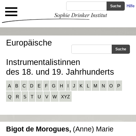
Hilfe
Europäische
Instrumentalistinnen
des 18. und 19. Jahrhunderts
A
B
C
D
E
F
G
H
I
J
K
L
M
N
O
P
Q
R
S
T
U
V
W
XYZ
Bigot de Morogues,
(Anne) Marie