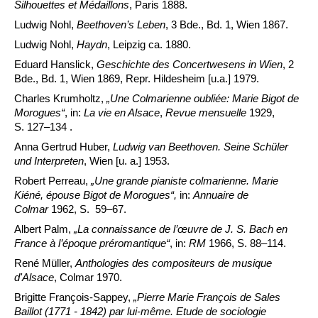
Silhouettes et Médaillons
, Paris 1888.
Ludwig Nohl,
Beethoven’s Leben
, 3 Bde., Bd. 1, Wien 1867.
Ludwig Nohl,
Haydn
, Leipzig ca. 1880.
Eduard Hanslick,
Geschichte des Concertwesens in Wien
, 2
Bde., Bd. 1, Wien 1869, Repr. Hildesheim [u.a.] 1979.
Charles Krumholtz,
„Une Colmarienne oubliée: Marie Bigot de
Morogues“
, in:
La vie en Alsace
,
Revue mensuelle
1929,
S. 127–134 .
Anna Gertrud Huber,
Ludwig van Beethoven.
Seine Schüler
und Interpreten
, Wien [u. a.] 1953.
Robert Perreau,
„Une grande pianiste colmarienne. Marie
Kiéné, épouse Bigot de Morogues“,
in:
Annuaire de
Colmar
1962, S. 59–67.
Albert Palm,
„La connaissance de l’œuvre de J. S. Bach en
France à l’époque préromantique“
, in:
RM
1966, S. 88–114.
René Müller,
Anthologies des compositeurs de musique
d'Alsace
, Colmar 1970.
Brigitte François-Sappey,
„Pierre Marie François de Sales
Baillot (1771 - 1842) par lui-même.
Etude de sociologie