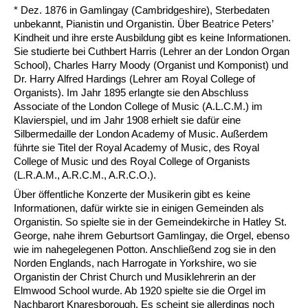
* Dez. 1876 in Gamlingay (Cambridgeshire), Sterbedaten
unbekannt, Pianistin und Organistin. Über Beatrice Peters’
Kindheit und ihre erste Ausbildung gibt es keine Informationen.
Sie studierte bei Cuthbert Harris (Lehrer an der London Organ
School), Charles Harry Moody (Organist und Komponist) und
Dr. Harry Alfred Hardings (Lehrer am Royal College of
Organists). Im Jahr 1895 erlangte sie den Abschluss
Associate of the London College of Music (A.L.C.M.) im
Klavierspiel, und im Jahr 1908 erhielt sie dafür eine
Silbermedaille der London Academy of Music. Außerdem
führte sie Titel der Royal Academy of Music, des Royal
College of Music und des Royal College of Organists
(L.R.A.M., A.R.C.M., A.R.C.O.).
Über öffentliche Konzerte der Musikerin gibt es keine
Informationen, dafür wirkte sie in einigen Gemeinden als
Organistin. So spielte sie in der Gemeindekirche in Hatley St.
George, nahe ihrem Geburtsort Gamlingay, die Orgel, ebenso
wie im nahegelegenen Potton. Anschließend zog sie in den
Norden Englands, nach Harrogate in Yorkshire, wo sie
Organistin der Christ Church und Musiklehrerin an der
Elmwood School wurde. Ab 1920 spielte sie die Orgel im
Nachbarort Knaresborough. Es scheint sie allerdings noch