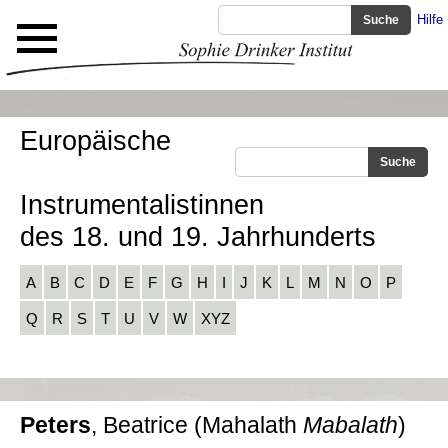
Hilfe
Europäische
Instrumentalistinnen
des 18. und 19. Jahrhunderts
A
B
C
D
E
F
G
H
I
J
K
L
M
N
O
P
Q
R
S
T
U
V
W
XYZ
Peters
, Beatrice (Mahalath
Mabalath
)