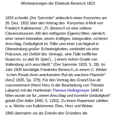
Werbeanzeigen der Eheleute Benesch 1823
1833 schreibt „Der Sammler“ anlässlich eines Konzertes am
26. Dez. 1832 über den Vortrag des Konzertes d-Moll von
Friedrich Kalkbrenner:
„Fr. Benesch ist eine seltene
Claviervirtuosinn. Mit den nöthigsten Eigenschften, nämlich:
einer reinen Intonation, einem kräftigen, klangvollen, sicheren
Anschlag, Geläufigkeit im Triller und einer Leichtigkeit in
Überwindung großer Schwierigkeiten, verbindet sie eine
Präcision, ein Gefühl des Vortrags, eine Fülle trefflicher
Nuancen, so daß ihr Spiel
[…]
einem hohen Grade von
Vollendung sich anschließt.“
(Der Sammler 1833, S. 28). Im
Jahr 1835 bestätigte Friederike Benesch
„in einem C. Weber
´schen Rondo ihren anerkannten Ruf als wackere Pianistin“
(AmZ 1835, Sp. 379). Für den Vortrag des
Grand Duo
de
couronnement
(Henri Herz in der Bearbeitung von Théodor
Labarre) mit der Harfenistin
Therese Heilingmeyer
1840 in
Wien wurde sie für
„reinen Anschlag und korrekte Geläufigkeit“
gelobt (Der Adler 1840, S. 1262). Zu ihrem Repertoire zählten
u. a. Werke von Kalkbrenner, Ries, Herz und Weber.
1860 übernahm sie als Enkelin des Gründers die