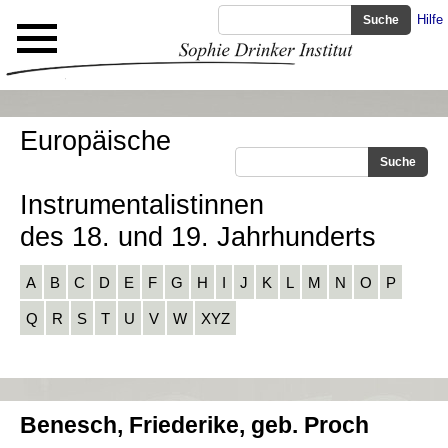
Hilfe
Europäische
Instrumentalistinnen
des 18. und 19. Jahrhunderts
A
B
C
D
E
F
G
H
I
J
K
L
M
N
O
P
Q
R
S
T
U
V
W
XYZ
Benesch, Friederike, geb. Proch