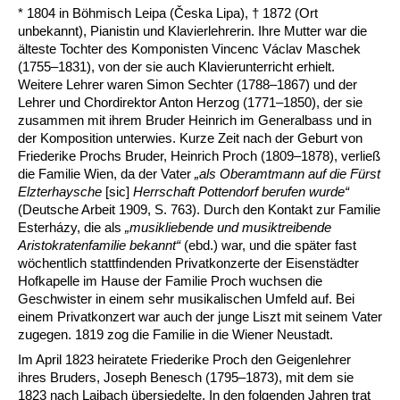
* 1804 in Böhmisch Leipa (Česka Lipa), † 1872 (Ort
unbekannt), Pianistin und Klavierlehrerin. Ihre Mutter war die
älteste Tochter des Komponisten Vincenc Václav Maschek
(1755–1831), von der sie auch Klavierunterricht erhielt.
Weitere Lehrer waren Simon Sechter (1788–1867) und der
Lehrer und Chordirektor Anton Herzog (1771–1850), der sie
zusammen mit ihrem Bruder Heinrich im Generalbass und in
der Komposition unterwies. Kurze Zeit nach der Geburt von
Friederike Prochs Bruder, Heinrich Proch (1809–1878), verließ
die Familie Wien, da der Vater
„als Oberamtmann auf die Fürst
Elzterhaysche
[sic]
Herrschaft Pottendorf berufen wurde“
(Deutsche Arbeit 1909, S. 763). Durch den Kontakt zur Familie
Esterházy, die als
„musikliebende und musiktreibende
Aristokratenfamilie bekannt“
(ebd.) war, und die später fast
wöchentlich stattfindenden Privatkonzerte der Eisenstädter
Hofkapelle im Hause der Familie Proch wuchsen die
Geschwister in einem sehr musikalischen Umfeld auf. Bei
einem Privatkonzert war auch der junge Liszt mit seinem Vater
zugegen. 1819 zog die Familie in die Wiener Neustadt.
Im April 1823 heiratete Friederike Proch den Geigenlehrer
ihres Bruders, Joseph Benesch (1795–1873), mit dem sie
1823 nach Laibach übersiedelte. In den folgenden Jahren trat