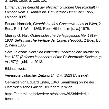
S. 1248; 1836, S. 128, 152
Dritter Jahres-Bericht der philharmonischen Gesellschaft in
Laibach vom 1. Jänner bis zum letzten December 1865
,
Laibach 1865.
Eduard Hanslick,
Geschichte des Concertwesens in Wien
, 2
Bde., Bd. 1, Wien 1869, Repr. Hildesheim [u. a.] 1979.
Murray G. Hall,
Österreichische Verlagsgeschichte, 1918–
1938: Belletristische Verlage der Ersten Republik
, 2 Bde., Bd.
2, Wien 1985.
Sara Železnik, Solisti na koncertih Filharmonične družbe do
leta 1872
[Soloists in concerts of the Philharmonic Society up
to 1872],
Ljubljana 2013.
Bildnachweis
Vereinigte Laibacher Zeitung 14. Okt. 1823 (Anzeige).
Gemälde von Eduard Ender, 1840, Sammlung online der
Österreichische Galerie Belvedere in Wien,
https://sammlung.belvedere.at/objects/3923/friederike-
benesch.