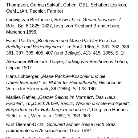
Thompson, Gorina (Salvat), Cohen, ÖBL, Schubert-Lexikon,
OeML (Art. Pachler, Familie)
Ludwig van Beethoven,
Briefwechsel. Gesamtausgabe
, 7
Bde., Bd. 6 1825–1827, hrsg. von Sieghard Brandenburg,
München 1996.
Faust Pachler,
„Beethoven und Marie Pachler-Koschak.
Beiträge und Berichtigungen“
, in:
Bock
1865, S. 381–382, 389–
391, 397–399, 405–407 (und Beilage), 413–415; 1866, S. 1f.
Alexander Wheelock Thayer,
Ludwig van Beethovens Leben
,
Leipzig 1907.
Hans Lohberger,
„Marie Pachler-Koschak und die
Untersteiermark“
, in:
Blätter für Heimatkunde
, Historischer
Verein für Steiermark, 39 (1965), S. 178–190.
Marlies Raffler,
„Grazer Salons im Vormärz: Das Haus
Pachler“
, in:
„Durch Arbeit, Besitz, Wissen und Gerechtigkeit“.
Bürgertum in der Habsburgermonarchie II
, hrsg. von Hannes
Stekl[ u. a.], Wien [u. a.] 1992, S. 353–363.
Kurt Dieman-Dichtl,
Schubert auf der Reise nach Graz.
Dokumente und Assoziationen
, Graz 1997.