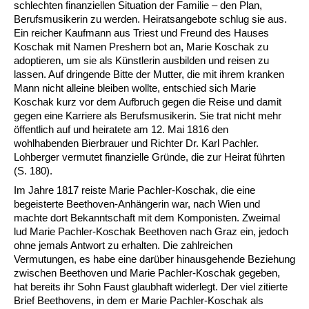
schlechten finanziellen Situation der Familie – den Plan,
Berufsmusikerin zu werden. Heiratsangebote schlug sie aus.
Ein reicher Kaufmann aus Triest und Freund des Hauses
Koschak mit Namen Preshern bot an, Marie Koschak zu
adoptieren, um sie als Künstlerin ausbilden und reisen zu
lassen. Auf dringende Bitte der Mutter, die mit ihrem kranken
Mann nicht alleine bleiben wollte, entschied sich Marie
Koschak kurz vor dem Aufbruch gegen die Reise und damit
gegen eine Karriere als Berufsmusikerin. Sie trat nicht mehr
öffentlich auf und heiratete am 12. Mai 1816 den
wohlhabenden Bierbrauer und Richter Dr. Karl Pachler.
Lohberger vermutet finanzielle Gründe, die zur Heirat führten
(S. 180).
Im Jahre 1817 reiste Marie Pachler-Koschak, die eine
begeisterte Beethoven-Anhängerin war, nach Wien und
machte dort Bekanntschaft mit dem Komponisten. Zweimal
lud Marie Pachler-Koschak Beethoven nach Graz ein, jedoch
ohne jemals Antwort zu erhalten. Die zahlreichen
Vermutungen, es habe eine darüber hinausgehende Beziehung
zwischen Beethoven und Marie Pachler-Koschak gegeben,
hat bereits ihr Sohn Faust glaubhaft widerlegt. Der viel zitierte
Brief Beethovens, in dem er Marie Pachler-Koschak als