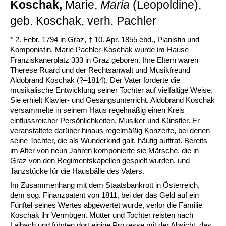
Koschak,
Marie,
Maria
(Leopoldine),
geb. Koschak, verh. Pachler
* 2. Febr. 1794 in Graz, † 10. Apr. 1855 ebd., Pianistin und
Komponistin. Marie Pachler-Koschak wurde im Hause
Franziskanerplatz 333 in Graz geboren. Ihre Eltern waren
Therese Ruard und der Rechtsanwalt und Musikfreund
Aldobrand Koschak (?–1814). Der Vater förderte die
musikalische Entwicklung seiner Tochter auf vielfältige Weise.
Sie erhielt Klavier- und Gesangsunterricht. Aldobrand Koschak
versammelte in seinem Haus regelmäßig einen Kreis
einflussreicher Persönlichkeiten, Musiker und Künstler. Er
veranstaltete darüber hinaus regelmäßig Konzerte, bei denen
seine Tochter, die als Wunderkind galt, häufig auftrat. Bereits
im Alter von neun Jahren komponierte sie Märsche, die in
Graz von den Regimentskapellen gespielt wurden, und
Tanzstücke für die Hausbälle des Vaters.
Im Zusammenhang mit dem Staatsbankrott in Österreich,
dem sog. Finanzpatent von 1811, bei der das Geld auf ein
Fünftel seines Wertes abgewertet wurde, verlor die Familie
Koschak ihr Vermögen. Mutter und Tochter reisten nach
Laibach und führten dort einige Prozesse mit der Absicht, das