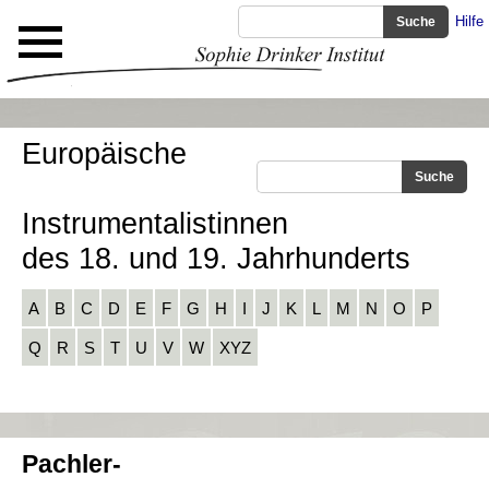
Hilfe
Europäische
Instrumentalistinnen
des 18. und 19. Jahrhunderts
A
B
C
D
E
F
G
H
I
J
K
L
M
N
O
P
Q
R
S
T
U
V
W
XYZ
Pachler-