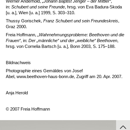
Werner Anderhold,
„Johann Baptist Jenger – der Mittler“
,
in:
Schubert und seine Freunde
, hrsg. von Eva Badura-Skoda
[u. a.], Wien [u. a.] 1999, S. 303–310.
Thussy Gorischek,
Franz Schubert und sein Freundeskreis
,
Graz 2000.
Freia Hoffmann,
„Wahrnehmungsprobleme: Beethoven und die
Frauen“
, in:
Der „männliche“ und der „weibliche“ Beethoven
,
hrsg. von Cornelia Bartsch [u. a.], Bonn 2003, S. 175–188.
Bildnachweis
Photographie eines Gemäldes von Josef
Abel, www.beethoven-haus-bonn.de, Zugriff am 20. Apr. 2007.
Anja Herold
© 2007 Freia Hoffmann