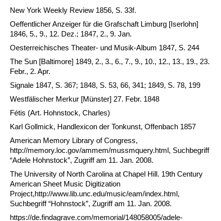
New York Weekly Review 1856, S. 33f.
Oeffentlicher Anzeiger für die Grafschaft Limburg [Iserlohn]
1846, 5., 9., 12. Dez.; 1847, 2., 9. Jan.
Oesterreichisches Theater- und Musik-Album 1847, S. 244
The Sun [Baltimore] 1849, 2., 3., 6., 7., 9., 10., 12., 13., 19., 23.
Febr., 2. Apr.
Signale 1847, S. 367; 1848, S. 53, 66, 341; 1849, S. 78, 199
Westfälischer Merkur [Münster] 27. Febr. 1848
Fétis (Art. Hohnstock, Charles)
Karl Gollmick, Handlexicon der Tonkunst, Offenbach 1857
American Memory Library of Congress,
http://memory.loc.gov/ammem/mussmquery.html, Suchbegriff
“Adele Hohnstock”, Zugriff am 11. Jan. 2008.
The University of North Carolina at Chapel Hill. 19th Century
American Sheet Music Digitization
Project,http://www.lib.unc.edu/music/eam/index.html,
Suchbegriff “Hohnstock”, Zugriff am 11. Jan. 2008.
https://de.findagrave.com/memorial/148058005/adele-