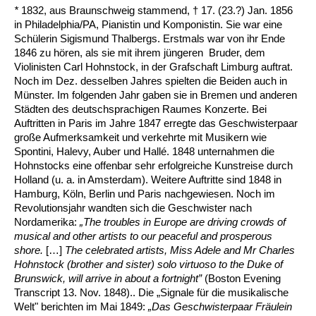
*
1832, aus Braunschweig stammend, † 17. (23.?) Jan. 1856
in Philadelphia/PA, Pianistin und Komponistin. Sie war eine
Schülerin Sigismund Thalbergs. Erstmals war von ihr Ende
1846 zu hören, als sie mit ihrem jüngeren Bruder, dem
Violinisten Carl Hohnstock, in der Grafschaft Limburg auftrat.
Noch im Dez. desselben Jahres spielten die Beiden auch in
Münster. Im folgenden Jahr gaben sie in Bremen und anderen
Städten des deutschsprachigen Raumes Konzerte. Bei
Auftritten in Paris im Jahre 1847 erregte das Geschwisterpaar
große Aufmerksamkeit und verkehrte mit Musikern wie
Spontini, Halevy, Auber und Hallé. 1848 unternahmen die
Hohnstocks eine offenbar sehr erfolgreiche Kunstreise durch
Holland (u. a. in Amsterdam). Weitere Auftritte sind 1848 in
Hamburg, Köln, Berlin und Paris nachgewiesen. Noch im
Revolutionsjahr wandten sich die Geschwister nach
Nordamerika:
„The troubles in Europe are driving crowds of
musical and other artists to our peaceful and prosperous
shore.
[…]
The celebrated artists, Miss Adele and Mr Charles
Hohnstock (brother and sister) solo virtuoso to the Duke of
Brunswick, will arrive in about a fortnight”
(Boston Evening
Transcript 13. Nov. 1848).. Die „Signale für die musikalische
Welt" berichten im Mai 1849:
„Das Geschwisterpaar Fräulein