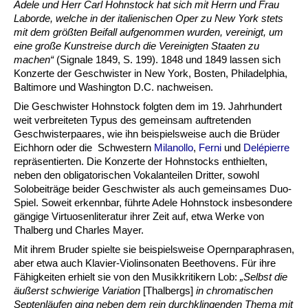
Adele und Herr Carl Hohnstock hat sich mit Herrn und Frau
Laborde, welche in der italienischen Oper zu New York stets
mit dem größten Beifall aufgenommen wurden, vereinigt, um
eine große Kunstreise durch die Vereinigten Staaten zu
machen“
(Signale 1849, S. 199). 1848 und 1849 lassen sich
Konzerte der Geschwister in New York, Bosten, Philadelphia,
Baltimore und Washington D.C. nachweisen.
Die Geschwister Hohnstock folgten dem im 19. Jahrhundert
weit verbreiteten Typus des gemeinsam auftretenden
Geschwisterpaares, wie ihn beispielsweise auch die Brüder
Eichhorn oder die Schwestern
Milanollo
,
Ferni
und
Delépierre
repräsentierten. Die Konzerte der Hohnstocks enthielten,
neben den obligatorischen Vokalanteilen Dritter, sowohl
Solobeiträge beider Geschwister als auch gemeinsames Duo-
Spiel. Soweit erkennbar, führte Adele Hohnstock insbesondere
gängige Virtuosenliteratur ihrer Zeit auf, etwa Werke von
Thalberg und Charles Mayer.
Mit ihrem Bruder spielte sie beispielsweise Opernparaphrasen,
aber etwa auch Klavier-Violinsonaten Beethovens. Für ihre
Fähigkeiten erhielt sie von den Musikkritikern Lob:
„Selbst die
äußerst schwierige Variation
[Thalbergs]
in chromatischen
Septenläufen ging neben dem rein durchklingenden Thema mit