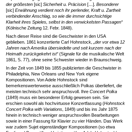
der größesten
[sic]
Sicherheit u. Präcision
[…]
. Besonderer
[sic]
Erwähnung verdient noch ihr perlender, Kraft u. Zartheit
verbindender Anschlag, so wie die immer durchsichtige
Klarheit ihres Spieles, selbst in den verwickelsten Passagen“
(Kölnische Zeitung 12. Febr. 1848).
Nach dieser Reise sind die Geschwister in den USA
geblieben. 1861 konzertierte Carl Hohnstock,
„der vor etwa 12
Jahren nach Amerika übersiedelte und seit kurzem nach der
Heimath zurückgekehrt ist“
(Signale für die musikalische Welt
1861, S. 77), ohne seine Schwester wieder in Braunschweig.
In der Zeit von 1849 bis 1855 publizierten die Geschwister in
Philadelphia, New Orleans und New York eigene
Kompositionen. Von Adele Hohnstock sind
bemerkenswerterweise ausschließlich Polkas überliefert, die
meisten technisch sehr anspruchsvoll. Ihre
Concert Polka
(1849) muss ein besonderer Erfolg gewesen sein. Sie
erschien sowohl als hochvirtuose Konzertfassung (
Hohnstock
Concert Polka with Variations
, 1849) und bis ins Jahr 1875
hinein in technisch weniger anspruchsvollen Bearbeitungen
sowie in einer Fassung für Klavier zu vier Händen. Das Werk
war zudem Sujet eigenständiger Kompositionen (so etwa