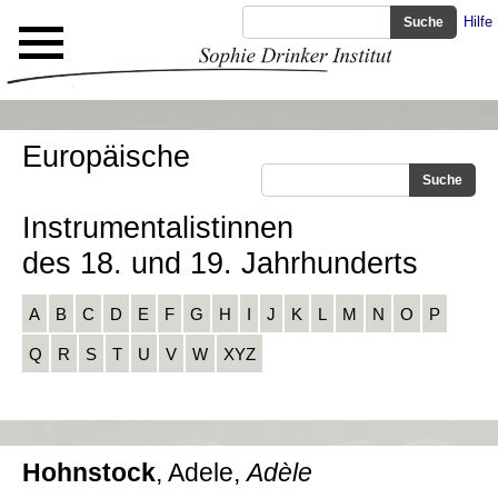
Hilfe
Europäische
Instrumentalistinnen
des 18. und 19. Jahrhunderts
A
B
C
D
E
F
G
H
I
J
K
L
M
N
O
P
Q
R
S
T
U
V
W
XYZ
Hohnstock
, Adele,
Adèle