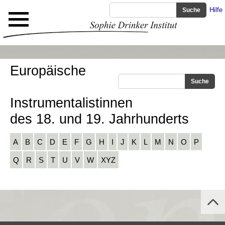
Hilfe
Europäische
Instrumentalistinnen
des 18. und 19. Jahrhunderts
A
B
C
D
E
F
G
H
I
J
K
L
M
N
O
P
Q
R
S
T
U
V
W
XYZ