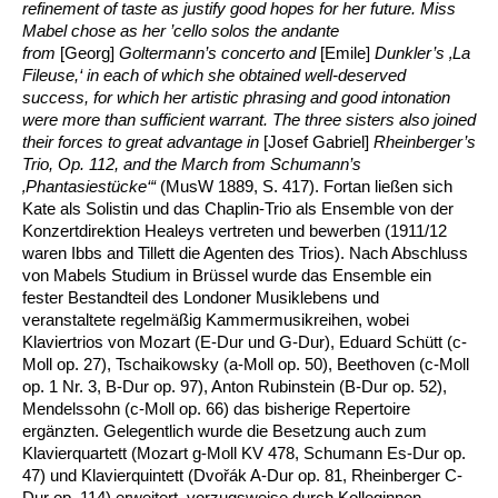
refinement of taste as justify good hopes for her future. Miss
Mabel chose as her ’cello solos the andante
from
[Georg]
Goltermann’s concerto and
[Emile]
Dunkler’s ‚La
Fileuse,‘ in each of which she obtained well-deserved
success, for which her artistic phrasing and good intonation
were more than sufficient warrant. The three sisters also joined
their forces to great advantage in
[Josef Gabriel]
Rheinberger’s
Trio, Op. 112, and the March from Schumann’s
‚Phantasiestücke‘“
(MusW 1889, S. 417). Fortan ließen sich
Kate als Solistin und das Chaplin-Trio als Ensemble von der
Konzertdirektion Healeys vertreten und bewerben (1911/12
waren Ibbs and Tillett die Agenten des Trios). Nach Abschluss
von Mabels Studium in Brüssel wurde das Ensemble ein
fester Bestandteil des Londoner Musiklebens und
veranstaltete regelmäßig Kammermusikreihen, wobei
Klaviertrios von Mozart (E-Dur und G-Dur), Eduard Schütt (c-
Moll op. 27), Tschaikowsky (a-Moll op. 50), Beethoven (c-Moll
op. 1 Nr. 3, B-Dur op. 97), Anton Rubinstein (B-Dur op. 52),
Mendelssohn (c-Moll op. 66) das bisherige Repertoire
ergänzten. Gelegentlich wurde die Besetzung auch zum
Klavierquartett (Mozart g-Moll KV 478, Schumann Es-Dur op.
47) und Klavierquintett (Dvořák A-Dur op. 81, Rheinberger C-
Dur op. 114) erweitert, vorzugsweise durch Kolleginnen.