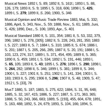
Musical News 1892 I, S. 89; 1892 II, S. 161f.; 1893 I, S. 88,
126, 179; 1893 II, S. 9; 1895 I, S. 318, 606; 1898 I, S.
425
;
1899 I, S.
279
; 1899 II,
S
. 266; 1900, S. 346
Musical Opinion and Music Trade Review 1883, Mai, S. 332;
1886, April, S. 343, Nov., S. 59; 1888, Nov., S. 61; 1889, Juni,
S. 426; 1890, Dez., S. 106; 1893, Apr., S. 401
Musical Standard 1880 II, S. 101, 354; 1881 II, S. 53, 332, 379,
396; 1882 I, S. 278, [305]; 1882 II, S. 228, 243, 281, 350; 1883
I, S. 227; 1883 II, S. 7; 1884 I, S. 310; 1885 II, S. 674; 1886 I,
S. 201; 1887 I, S. 205, 266, 285; 1887 II, S. 20, 191; 1888 I, S.
103, 123, 274, 317; 1889 I, S. 371, 454, 495; 1889 II, S. 365;
1890 II, S. 459; 1891 I, S. 534; 1892 I, S. 191, 446; 1893 I,
S.
65
, 105; 1893 II, S.
43
; 1895 I, S.
276
; 1896 I, S.
290
; 1898 I,
S.
264
, 282; 1898 II, S. 346; 1899 I, S. 381; 1899 II, S. 344;
1900 I, S. 227; 1901 II, S. 251; 1902 I, S. 141, 334; 1903 I, S.
183; 1903 II, S. 295; 1906 II, S.
296
; 1907 II, S. 48; 1909, S. 47;
1912 I, S. [33], 76
MusT 1880, S. 187; 1883, S. 275, 622; 1884, S. 31, 95, 648;
1885, S. 32, 167, 415; 1886, S. 227; 1887, S. 171, 363, 365;
1888, S. 50, 243, 366, 683; 1889, S. [193], 455, 604, 678; 1891,
S. 163, 488; 1892, S. 24, 679; 1893, S. 104, 166; 1894, S.