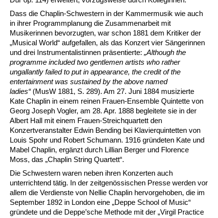
Dass die Chaplin-Schwestern in der Kammermusik wie auch
in ihrer Programmplanung die Zusammenarbeit mit
Musikerinnen bevorzugten, war schon 1881 dem Kritiker der
„Musical World“ aufgefallen, als das Konzert vier Sängerinnen
und drei Instrumentalistinnen präsentierte:
„Although the
programme included two gentlemen artists who rather
ungallantly failed to put in appearance, the credit of the
entertainment was sustained by the above named
ladies“
(MusW 1881, S. 289). Am 27. Juni 1884 musizierte
Kate Chaplin in einem reinen Frauen-Ensemble Quintette von
Georg Joseph Vogler, am 28. Apr. 1888 begleitete sie in der
Albert Hall mit einem Frauen-Streichquartett den
Konzertveranstalter Edwin Bending bei Klavierquintetten von
Louis Spohr und Robert Schumann. 1916 gründeten Kate und
Mabel Chaplin, ergänzt durch Lillian Berger und Florence
Moss, das „Chaplin String Quartett“.
Die Schwestern waren neben ihren Konzerten auch
unterrichtend tätig. In der zeitgenössischen Presse werden vor
allem die Verdienste von Nellie Chaplin hervorgehoben, die im
September 1892 in London eine „Deppe School of Music“
gründete und die Deppe’sche Methode mit der „Virgil Practice