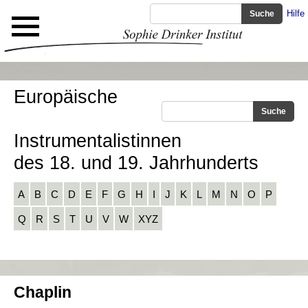
Hilfe
Europäische
Instrumentalistinnen
des 18. und 19. Jahrhunderts
A
B
C
D
E
F
G
H
I
J
K
L
M
N
O
P
Q
R
S
T
U
V
W
XYZ
Chaplin