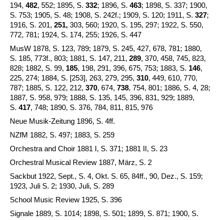
194,
482
, 552; 1895, S.
332
; 1896, S.
463
; 1898, S. 337; 1900,
S. 753; 1905, S. 48; 1908, S. 242f.; 1909, S. 120; 1911, S.
327
;
1916, S. 201,
251,
303, 560; 1920, S. 195, 297; 1922, S. 550,
772, 781; 1924, S. 174, 255; 1926, S. 447
MusW 1878, S. 123, 789; 1879, S. 245, 427, 678, 781; 1880,
S. 185, 773f., 803; 1881, S. 147, 211,
289
, 370, 458, 745, 823,
828; 1882, S. 99,
185
, 198, 291, 396, 675, 753; 1883, S.
146
,
225, 274; 1884, S. [253], 263, 279, 295,
310
, 449, 610, 770,
787; 1885, S. 122, 212,
370
, 674,
738
, 754, 801; 1886, S. 4, 28;
1887, S. 958, 979; 1888, S. 135, 145, 396, 831, 929; 1889,
S.
417
, 748; 1890, S. 376, 784, 811, 815, 976
Neue Musik-Zeitung 1896, S. 4ff.
NZfM 1882, S. 497; 1883, S. 259
Orchestra and Choir 1881 I, S. 371; 1881 II, S. 23
Orchestral Musical Review 1887, März, S. 2
Sackbut 1922, Sept., S. 4, Okt. S. 65, 84ff., 90, Dez., S. 159;
1923, Juli S. 2; 1930, Juli, S. 289
School Music Review 1925, S. 396
Signale 1889, S. 1014; 1898, S. 501; 1899, S. 871; 1900, S.