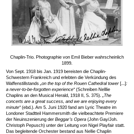
Chaplin-Trio. Photographie von Emil Bieber wahrscheinlich
1899.
Von Sept. 1918 bis Jan. 1919 bereisten die Chaplin-
Schwestern Frankreich und erlebten die Verkündung des
Waffenstillstands
„on the top of the Rouen Cathedral tower
[...]
:
a never-to-be-forgotten experience“
(Schreiben Nelllie
Chaplins an den Musical Herald, 1918 II, S. 375).
„The
concerts are a great success, and we are enjoying every
minute“
(ebd.). Am 5. Juni 1920 fand am Lyric Theatre im
Londoner Stadtteil Hammersmith die vielbeachtete Premiere
der Neuinszenierung der
Beggar’s
Opera
(John Gay/Joh.
Christoph Pepusch) unter der Leitung von Nigel Playfair statt.
Das begleitende Orchester bestand aus Nellie Chaplin