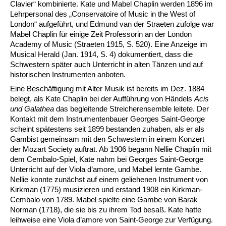
Clavier“ kombinierte. Kate und Mabel Chaplin werden 1896 im
Lehrpersonal des „Conservatoire of Music in the West of
London“ aufgeführt, und Edmund van der Straeten zufolge war
Mabel Chaplin für einige Zeit Professorin an der London
Academy of Music (Straeten 1915, S. 520). Eine Anzeige im
Musical Herald (Jan. 1914, S. 4) dokumentiert, dass die
Schwestern später auch Unterricht in alten Tänzen und auf
historischen Instrumenten anboten.
Eine Beschäftigung mit Alter Musik ist bereits im Dez. 1884
belegt, als Kate Chaplin bei der Aufführung von Händels
Acis
und Galathea
das begleitende Streicherensemble leitete. Der
Kontakt mit dem Instrumentenbauer Georges Saint-George
scheint spätestens seit 1899 bestanden zuhaben, als er als
Gambist gemeinsam mit den Schwestern in einem Konzert
der Mozart Society auftrat. Ab 1906 begann Nellie Chaplin mit
dem Cembalo-Spiel, Kate nahm bei Georges Saint-George
Unterricht auf der Viola d’amore, und Mabel lernte Gambe.
Nellie konnte zunächst auf einem geliehenen Instrument von
Kirkman (1775) musizieren und erstand 1908 ein Kirkman-
Cembalo von 1789. Mabel spielte eine Gambe von Barak
Norman (1718), die sie bis zu ihrem Tod besaß. Kate hatte
leihweise eine Viola d’amore von Saint-George zur Verfügung.