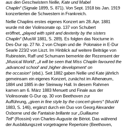
aus den Geschwistern Nellie, Kate und Mabel
Chaplin“
(Signale 1899, S. 871). Von Sept. 1918 bis Jan. 1919
konzertierten die Schwestern in Frankreich.
Nellie Chaplins erstes eigenes Konzert am 28. Apr. 1881
wurde mit der Violinsonate op. 137 von Schubert
eröffnet,
„played with spirit and dexterity by the sisters
Chaplin“
(MusW 1881, S. 289). Es folgten das Nocturne in
Des-Dur op. 27 Nr. 2 von Chopin und die Polonaise in E-Dur
Searle 223/2 von Liszt. Im Hinblick auf weitere Beiträge von
Rubinstein, Raff und Schumann bemerkte der Rezensent der
„Musical World“,
„it will be seen that
Miss Chaplin favoured the
‚advanced school‘ and ‚higher
development‘ on
the
occasion“
(ebd.). Seit 1882 gaben Nellie und Kate jährlich
gemeinsam ein eigenes Konzert, zunächst im Athenæum,
1884 und 1885 in der Steinway Hall. In diesem Rahmen
kamen am 6. März 1883 Menuett und Finale aus der
Violinsonate G-Dur op. 30 von Beethoven zur
Aufführung,
„given in fine style by the
concert-givers“
(MusW
1883, S. 146), ergänzt durch ein Duo von Georg Alexander
Osborne und die
Fantaisie brillante sur „Guillaume
Tell“
(Rossini) von Charles-Auguste de Bériot. Das während
der Ausbildungszeit vorgetragene Repertoire (Beethoven,