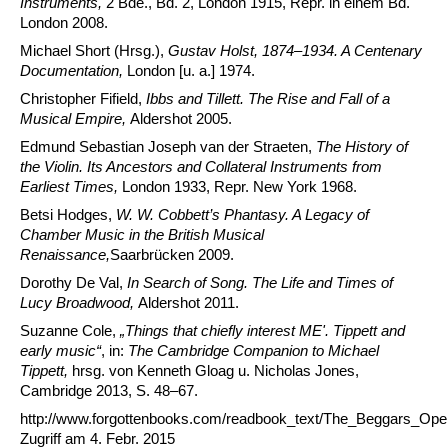
Instruments,
2 Bde., Bd. 2, London 1915, Repr. in einem Bd.
London 2008.
Michael Short (Hrsg.),
Gustav Holst, 1874–1934. A Centenary
Documentation,
London [u. a.] 1974.
Christopher Fifield,
Ibbs and Tillett. The Rise and Fall of a
Musical Empire,
Aldershot 2005.
Edmund Sebastian Joseph van der Straeten,
The History of
the Violin. Its Ancestors and Collateral Instruments from
Earliest Times,
London 1933, Repr. New York 1968.
Betsi Hodges,
W. W. Cobbett’s Phantasy. A Legacy of
Chamber Music in the British Musical
Renaissance,
Saarbrücken 2009.
Dorothy De Val,
In Search of Song. The Life and Times of
Lucy Broadwood,
Aldershot 2011.
Suzanne Cole,
„Things that chiefly interest ME'. Tippett and
early music“
, in:
The Cambridge Companion to Michael
Tippett,
hrsg. von Kenneth Gloag u. Nicholas Jones,
Cambridge 2013, S. 48–67.
http://www.forgottenbooks.com/readbook_text/The_Beggars_Ope
Zugriff am 4. Febr. 2015