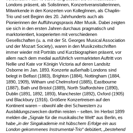
Londons präsent, als Solistinnen, Konzertveranstalterinnen,
Mitwirkende in den Konzerten von KollegInnen, als Chaplin-
Trio und seit Beginn des 20. Jahrhunderts auch als
Pionierinnen der Aufführungspraxis Alter Musik. Dabei zeigten
sie sich in den ersten Jahren durchaus pragmatisch und
marktorientiert, kooperierten mit verschiedenen
Gesellschaften (u. a. mit der St. Georges Musical Association
und der Mozart Society), waren in den Musikzeitschriften
immer wieder mit Porträts und Kurzbiographien präsent, vor
allem nach dem medial ausführlich vermarkteten Auftritt von
Nellie und Kate vor Königin Victoria auf deren Landsitz
Osborne im Jan. 1893. Konzerte außerhalb Londons sind
belegt in Belfast (1883), Brighton (1884), Nottingham (1884,
1890, 1909), Witham und Chelmsford (1885), Eastbourne
(1887), Bath und Bristol (1889), North Staffordshire (1890),
Dublin (1891, 1892, 1893), Manchester (1892), Oxford (1905)
und Blackbury (1916). Größere Konzertreisen auf den
Kontinent waren – obwohl alle drei Schwestern zu
Ausbildungszwecken dorthin reisten – selten. Im Herbst 1899
melden die „Signale für die musikalische Welt“ aus Berlin, es
habe
„in der Singakademie mit hübschem Erfolge ein
aus
London gekommenes Instrumental-Trio“
debütiert,
„bestehend