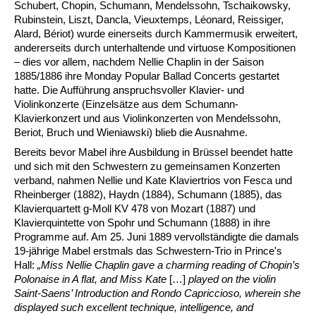
Schubert, Chopin, Schumann, Mendelssohn, Tschaikowsky,
Rubinstein, Liszt, Dancla, Vieuxtemps, Léonard, Reissiger,
Alard, Bériot) wurde einerseits durch Kammermusik erweitert,
andererseits durch unterhaltende und virtuose Kompositionen
– dies vor allem, nachdem Nellie Chaplin in der Saison
1885/1886 ihre Monday Popular Ballad Concerts gestartet
hatte. Die Aufführung anspruchsvoller Klavier- und
Violinkonzerte (Einzelsätze aus dem Schumann-
Klavierkonzert und aus Violinkonzerten von Mendelssohn,
Beriot, Bruch und Wieniawski) blieb die Ausnahme.
Bereits bevor Mabel ihre Ausbildung in Brüssel beendet hatte
und sich mit den Schwestern zu gemeinsamen Konzerten
verband, nahmen Nellie und Kate Klaviertrios von Fesca und
Rheinberger (1882), Haydn (1884), Schumann (1885), das
Klavierquartett g-Moll KV 478 von Mozart (1887) und
Klavierquintette von Spohr und Schumann (1888) in ihre
Programme auf. Am 25. Juni 1889 vervollständigte die damals
19-jährige Mabel erstmals das Schwestern-Trio in Prince's
Hall:
„Miss Nellie Chaplin gave a charming reading of Chopin’s
Polonaise in A flat, and Miss Kate
[…]
played on the violin
Saint-Saens’ Introduction and Rondo Capriccioso, wherein she
displayed such excellent technique, intelligence, and