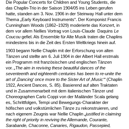
Die Popular Concerts for Children and Young Students, die
das Chaplin-Trio in der Saison 1904/05 ins Leben gerufen
hatte, standen am 3. Nov. 1906 in der Steinway Hall unter dem
Thema „Early Keyboard Instruments“. Der Komponist Francis
Cunningham Woods (1862–1929) moderierte das Konzert, in
dem vor allem Nellies Vortrag von Louis-Claude Daquins
Le
Coucou
gefiel. Als Ensemble für Alte Musik traten die Chaplins
mindestens bis in die Zeit des Ersten Weltkriegs hinein auf.
1903 begann Nellie Chaplin mit der Erforschung von alten
Tänzen und stellte am 6. Juli 1904 in der Albert Hall erstmals
ein Programm mit französischen und englischen Tänzen
vor.
„The
aim in reviving these beautiful dances of the
seventeenth and eighteenth centuries has been to re-unite the
art of ‚Dancing‘ once more to the
Sister Art of ‚Music‘“
(Chaplin
1922, Ancient Dances, S. 85). Basierend auf alten Traktaten
und in Zusammenarbeit mit dem italienischen Tänzer und
Choreographen Carlo Coppi von der Mailänder Scala gelang
es, Schrittfolgen, Tempi und Bewegungs-Charakter der
höfischen und volkstümlichen Tänze zu rekonstruieren, und
nach eigenem Zeugnis war Nellie Chaplin
„justified in claiming
the right of priority in reviving the Allemande, Courante,
Sarabande, Chaconne, Canaries, Rigaudon, Passepied,