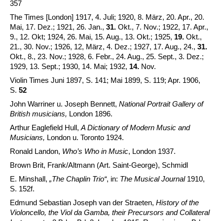
357
The Times [London] 1917, 4. Juli; 1920, 8. März, 20. Apr., 20.
Mai, 17. Dez.; 1921, 26. Jan.,
31.
Okt., 7. Nov.; 1922, 17. Apr.,
9., 12. Okt; 1924, 26. Mai, 15. Aug., 13. Okt.; 1925,
19.
Okt.,
21., 30. Nov.; 1926, 12, März, 4. Dez.; 1927, 17. Aug., 24.,
31.
Okt., 8., 23. Nov.; 1928, 6. Febr., 24. Aug., 25. Sept., 3. Dez.;
1929, 13. Sept.; 1930, 14. Mai; 1932,
14.
Nov.
Violin Times Juni 1897, S. 141; Mai 1899, S. 119; Apr. 1906,
S.
52
John Warriner u. Joseph Bennett,
National Portrait Gallery of
British musicians,
London 1896.
Arthur Eaglefield Hull,
A Dictionary of Modern Music and
Musicians,
London u. Toronto 1924.
Ronald Landon,
Who’s Who in Music
, London 1937.
Brown Brit, Frank/Altmann (Art. Saint-George), Schmidl
E. Minshall,
„The Chaplin Trio“
, in:
The Musical Journal
1910,
S. 152f.
Edmund Sebastian Joseph van der Straeten,
History of the
Violoncello, the Viol da Gamba, their Precursors and Collateral