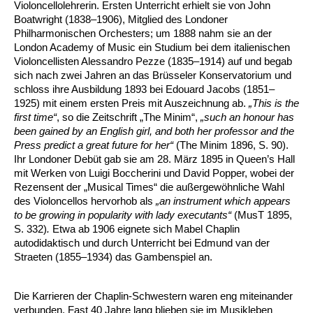
Violoncellolehrerin. Ersten Unterricht erhielt sie von John
Boatwright (1838–1906), Mitglied des Londoner
Philharmonischen Orchesters; um 1888 nahm sie an der
London Academy of Music ein Studium bei dem italienischen
Violoncellisten Alessandro Pezze (1835–1914) auf und begab
sich nach zwei Jahren an das Brüsseler Konservatorium und
schloss ihre Ausbildung 1893 bei Edouard Jacobs (1851–
1925) mit einem ersten Preis mit Auszeichnung ab.
„This is the
first time“
, so die Zeitschrift „The Minim“,
„such an honour has
been gained by an English girl, and both her professor and the
Press predict a great future for her“
(The Minim 1896, S. 90).
Ihr Londoner Debüt gab sie am 28. März 1895 in Queen’s Hall
mit Werken von Luigi Boccherini und David Popper, wobei der
Rezensent der „Musical Times“ die außergewöhnliche Wahl
des Violoncellos hervorhob als
„an instrument which appears
to be growing in popularity with lady executants“
(MusT 1895,
S. 332)
.
Etwa ab 1906 eignete sich Mabel Chaplin
autodidaktisch und durch Unterricht bei Edmund van der
Straeten (1855–1934) das Gambenspiel an.
Die Karrieren der Chaplin-Schwestern waren eng miteinander
verbunden. Fast 40 Jahre lang blieben sie im Musikleben