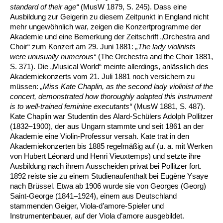
standard of their age“
(MusW 1879, S. 245). Dass eine
Ausbildung zur Geigerin zu diesem Zeitpunkt in England nicht
mehr ungewöhnlich war, zeigen die Konzertprogramme der
Akademie und eine Bemerkung der Zeitschrift „Orchestra and
Choir“ zum Konzert am 29. Juni 1881:
„The lady violinists
were unusually numerous“
(The Orchestra and the Choir 1881,
S. 371). Die „Musical World“ meinte allerdings, anlässlich des
Akademiekonzerts vom 21. Juli 1881 noch versichern zu
müssen:
„Miss Kate Chaplin, as the second lady violinist of the
concert, demonstrated how thoroughly adapted this instrument
is to well-trained feminine executants“
(MusW 1881, S. 487).
Kate Chaplin war Studentin des Alard-Schülers Adolph Pollitzer
(1832–1900), der aus Ungarn stammte und seit 1861 an der
Akademie eine Violin-Professur versah. Kate trat in den
Akademiekonzerten bis 1885 regelmäßig auf (u. a. mit Werken
von Hubert Léonard und Henri Vieuxtemps) und setzte ihre
Ausbildung nach ihrem Ausscheiden privat bei Pollitzer fort.
1892 reiste sie zu einem Studienaufenthalt bei Eugène Ysaye
nach Brüssel. Etwa ab 1906 wurde sie von Georges (Georg)
Saint-George (1841–1924), einem aus Deutschland
stammenden Geiger, Viola-d’amore-Spieler und
Instrumentenbauer, auf der Viola d’amore ausgebildet.