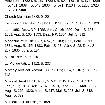
Athenæum 1888 I, S. 157; 1889 I, S. 802; 1891 II, S. 875; 1895
I, S.
451
; 1898 I, S. 543; 1899 I, S.
571;
1919 II, S. 1266; 1920
I, S. 551,
584f.
Church Musician 1893, S. 28
Cremona 1907, Nov., S.
[129f.]
; 1911, Jan., S. 5, Dez., S.
129
Lute 1883, Dez.,
NP
; 1888, Juni, S. 16; 1890, Dez., S. 135;
1892, Apr., S. 199; 1893, Dez.,
NP
; 1894, Juli, S. 332
Magazine of Music 1887, Nov., S. 183; 1890, Febr., S. 40;
1891, Aug., S. 155; 1893, Febr., S. 27, März, S. 53, Dez., S.
297; 1895, Juni, S. 114
Minim 1896, S. 90, 161
Le Monde Artiste 1912, S. 237
Monthly Musical Record 1885, S. 115; 1894, S.
161
; 1895, S.
112
Musical Herald 1890, Nov., S. 541; 1913, Dez., S. 4; 1914,
Jan., S. 4; 1918, Dez., S. 375; 1919, Febr., S. 62, Mai, S. 160,
Aug., S. 266; 1920, März, S. 117, Mai, S. 223, Juli, S. 318,
Aug., S. 372
Musical Journal 1910, S.
152f.