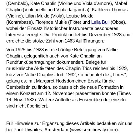
(Cembalo), Kate Chaplin (Violine und Viola d'amore), Mabel
Chaplin (Violoncello und Viola da gamba), Kathleen Thomas
(Violine), Lilian Mukle (Viola), Louise Mukle
(Kontrabass), Florence Mukle (Flöte) und
Leila Bull
(Oboe),
wobei der Einsatz historischer Instrumente besonderes
Interesse erregte. Die Produktion lief bis Dezember 1923 und
erreichte die stolze Zahl von 1463 Aufführungen.
Von 1925 bis 1928 ist die häufige Beteiligung von Nellie
Chaplin, gelegentlich auch von Kate Chaplin an
Rundfunkübertragungen dokumentiert. Belege für
musikalische Aktivitäten des Chaplin Trios reichen bis 1929,
kurz vor Nellie Chaplins Tod. 1932, so berichtet die „Times“,
gelang es, mit Margaret Hodsdon einen Ersatz für die
Cembalistin zu finden, so dass sich die neue Formation in
einem Konzert am 12. November präsentieren konnte (Times
14. Nov. 1932). Weitere Auftritte als Ensemble oder einzeln
sind nicht überliefert.
Für Hinweise zur Ergänzung dieses Artikels bedanken wir uns
bei Paul Thwaites, Amsterdam (www.semibrevity.com).