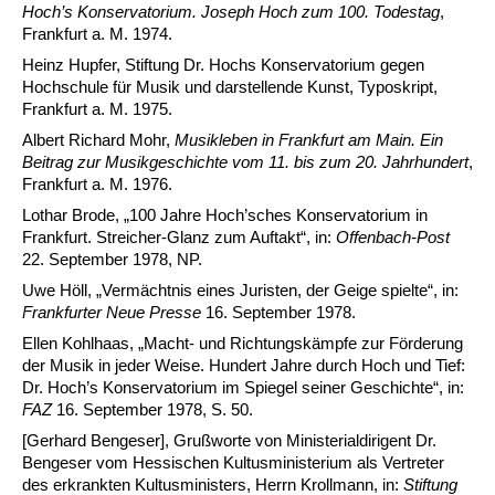
Hoch’s Konservatorium. Joseph Hoch zum 100. Todestag
,
Frankfurt a. M. 1974.
Heinz Hupfer, Stiftung Dr. Hochs Konservatorium gegen
Hochschule für Musik und darstellende Kunst, Typoskript,
Frankfurt a. M. 1975.
Albert Richard Mohr,
Musikleben in Frankfurt am Main. Ein
Beitrag zur Musikgeschichte vom 11. bis zum 20. Jahrhundert
,
Frankfurt a. M. 1976.
Lothar Brode, „100 Jahre Hoch’sches Konservatorium in
Frankfurt. Streicher-Glanz zum Auftakt“, in:
Offenbach-Post
22. September 1978, NP.
Uwe Höll, „Vermächtnis eines Juristen, der Geige spielte“, in:
Frankfurter Neue Presse
16. September 1978.
Ellen Kohlhaas, „Macht- und Richtungskämpfe zur Förderung
der Musik in jeder Weise. Hundert Jahre durch Hoch und Tief:
Dr. Hoch’s Konservatorium im Spiegel seiner Geschichte“, in:
FAZ
16. September 1978, S. 50.
[Gerhard Bengeser], Grußworte von Ministerialdirigent Dr.
Bengeser vom Hessischen Kultusministerium als Vertreter
des erkrankten Kultusministers, Herrn Krollmann, in:
Stiftung