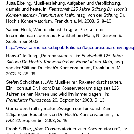
Jutta Ebeling, Musikerziehung. Aufgaben und Verpflichtung,
damals und heute, in:
Festschrift 125 Jahre Stiftung Dr. Hoch’s
Konservatorium Frankfurt am Main
, hrsg. von der Stiftung Dr.
Hoch’s Konservatorium, Frankfurt a. M. 2003, S. 8–10.
Sabine Hock, Wochendienst, hrsg. v. Presse- und
Informationsamt der Stadt Frankfurt am Main, Nr. 35 vom 9.
September 2003,
http://www.sabinehock.de/publikationen/tagespresse/archiv/tage
Hans-Otto Jung, „Patronatsverein“, in:
Festschrift 125 Jahre
Stiftung Dr. Hoch’s Konservatorium Frankfurt am Main
, hrsg.
von der Stiftung Dr. Hoch’s Konservatorium, Frankfurt a. M.
2003, S. 38–39.
Stefan Schickhaus, „Wo Musiker mit Raketen durchstarten.
Ein Hoch auf Dr. Hoch: Das Konservatorium trägt seit 125
Jahren seinen Namen und wird ihn immer tragen“, in:
Frankfurter Rundschau
20. September 2003, S. 13.
Gerhard Schroth, „In allen Zweigen der Tonkunst. Zum
125jährigen Bestehen von Dr. Hoch’s Konservatorium“, in:
FAZ
22. September 2003, S. 46.
Frank Stähle, „Vom Conservatorium zum Konservatorium“, in
: