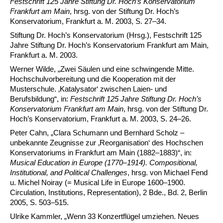
Festschrift 125 Jahre Stiftung Dr. Hoch’s Konservatorium
Frankfurt am Main
, hrsg. von der Stiftung Dr. Hoch’s
Konservatorium, Frankfurt a. M. 2003, S. 27–34.
Stiftung Dr. Hoch’s Konservatorium (Hrsg.), Festschrift 125
Jahre Stiftung Dr. Hoch’s Konservatorium Frankfurt am Main,
Frankfurt a. M. 2003.
Werner Wilde, „Zwei Säulen und eine schwingende Mitte.
Hochschulvorbereitung und die Kooperation mit der
Musterschule. ‚Katalysator‘ zwischen Laien- und
Berufsbildung“, in:
Festschrift 125 Jahre Stiftung Dr. Hoch’s
Konservatorium Frankfurt am Main
, hrsg. von der Stiftung Dr.
Hoch’s Konservatorium, Frankfurt a. M. 2003, S. 24–26.
Peter Cahn, „Clara Schumann und Bernhard Scholz –
unbekannte Zeugnisse zur ‚Reorganisation‘ des Hochschen
Konservatoriums in Frankfurt am Main (1882–1883)“, in:
Musical Education in Europe (1770–1914).
Compositional,
Institutional, and Political Challenges
, hrsg. von Michael Fend
u. Michel Noiray (= Musical Life in Europe 1600
–
1900.
Circulation, Institutions, Representation), 2 Bde., Bd. 2, Berlin
2005, S. 503–515.
Ulrike Kammler, „Wenn 33 Konzertflügel umziehen. Neues