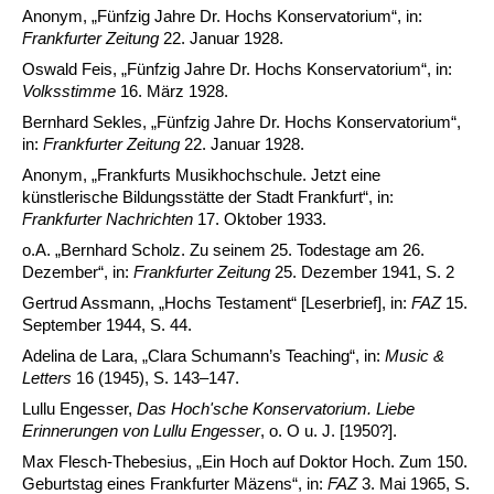
Anonym, „Fünfzig Jahre Dr. Hochs Konservatorium“, in:
Frankfurter Zeitung
22. Januar 1928.
Oswald Feis, „Fünfzig Jahre Dr. Hochs Konservatorium“, in:
Volksstimme
16. März 1928.
Bernhard Sekles, „Fünfzig Jahre Dr. Hochs Konservatorium“,
in:
Frankfurter Zeitung
22. Januar 1928.
Anonym, „Frankfurts Musikhochschule. Jetzt eine
künstlerische Bildungsstätte der Stadt Frankfurt“, in:
Frankfurter Nachrichten
17. Oktober 1933.
o.A. „Bernhard Scholz. Zu seinem 25. Todestage am 26.
Dezember“, in:
Frankfurter Zeitung
25. Dezember 1941, S. 2
Gertrud Assmann, „Hochs Testament“ [Leserbrief], in:
FAZ
15.
September 1944, S. 44.
Adelina de Lara, „Clara Schumann’s Teaching“, in:
Music &
Letters
16 (1945), S. 143–147.
Lullu Engesser,
Das Hoch'sche Konservatorium. Liebe
Erinnerungen von Lullu Engesser
, o. O u. J. [1950?].
Max Flesch-Thebesius, „Ein Hoch auf Doktor Hoch. Zum 150.
Geburtstag eines Frankfurter Mäzens“, in:
FAZ
3. Mai 1965, S.