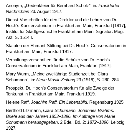
Anonym, „Gedenkfeier für Bernhard Scholz“, in:
Frankfurter
Nachrichten
23. August 1917.
Dienst-Vorschriften für den Direktor und die Lehrer von Dr.
Hoch’s Konservatorium in Frankfurt am Main, Frankfurt [1917],
Institut für Stadtgeschichte Frankfurt am Main, Signatur: Mag.
Akt. S. 1514 I.
Statuten der Ehmant-Stiftung bei Dr. Hoch’s Conservatorium in
Frankfurt am Main, Frankfurt 1917.
Verhaltungsvorschriften für die Schüler von Dr. Hoch’s
Conservatorium in Frankfurt am Main, Frankfurt [1917].
Mary Wurm, „Meine zweijährige Studienzeit bei Clara
Schumann“, in:
Neue Musik-Zeitung
23 (1919), S. 280–284.
Prospekt. Dr. Hoch’s Conservatorium für alle Zweige der
Tonkunst in Frankfurt am Main, Frankfurt 1919.
Helene Raff,
Joachim Raff. Ein Lebensbild
, Regensburg 1925.
Berthold Litzmann,
Clara Schumann. Johannes Brahms.
Briefe aus den Jahren 1853–1896. Im Auftrage von Marie
Schumann herausgegeben
, 2 Bde., Bd. 2:
1872–1896
, Leipzig
1927.