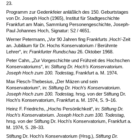
23.
Programm zur Gedenkfeier anläßlich des 150. Geburtstages
von Dr. Joseph Hoch (1965), Institut für Stadtgeschichte
Frankfurt am Main, Sammlung Personengeschichte, Joseph-
Paul Johannes Hoch, Signatur: S2 / 4651.
Werner Petermann, „Vor 90 Jahren fing Frankfurts ‚Hoch’-Zeit
an. Jubiläum für Dr. Hochs Konservatorium / Berühmte
Lehrer“, in:
Frankfurter Rundschau
26. Oktober 1968.
Peter Cahn, „Zur Vorgeschichte und Frühzeit des Hochschen
Konservatoriums“, in:
Stiftung Dr. Hoch’s Konservatorium.
Joseph Hoch zum 100. Todestag
, Frankfurt a. M. 1974.
Max Flesch-Thebesius, „Der Mäzen und sein
Konservatorium“, in:
Stiftung Dr. Hoch’s Konservatorium.
Joseph Hoch zum 100. Todestag,
hrsg. von der Stiftung Dr.
Hoch’s Konservatorium, Frankfurt a. M. 1974, S. 9–16.
Heinz F. Friedrichs, „Hochs Persönlichkeit“, in:
Stiftung Dr.
Hoch’s Konservatorium. Joseph Hoch zum 100. Todestag
,
hrsg. von der Stiftung Dr. Hoch’s Konservatorium, Frankfurt a.
M. 1974, S. 28–33.
Stiftung Dr. Hoch’s Konservatorium (Hrsg.),
Stiftung Dr.