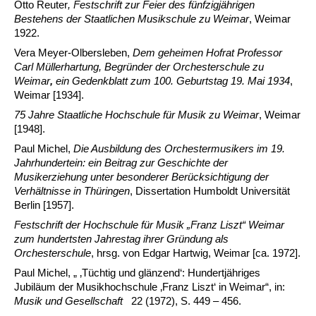
Otto Reuter
, Festschrift zur Feier des fünfzigjährigen
Bestehens der Staatlichen Musikschule zu Weimar
, Weimar
1922.
Vera Meyer-Olbersleben,
Dem geheimen Hofrat Professor
Carl Müllerhartung, Begründer der Orchesterschule zu
Weimar
,
ein Gedenkblatt zum 100. Geburtstag 19. Mai 1934
,
Weimar [1934].
75 Jahre Staatliche Hochschule für Musik zu
Weimar
, Weimar
[1948].
Paul Michel,
Die Ausbildung des Orchestermusikers im 19.
Jahrhundertein: ein Beitrag zur Geschichte der
Musikerziehung unter besonderer Berücksichtigung der
Verhältnisse in Thüringen
, Dissertation Humboldt Universität
Berlin [1957].
Festschrift der Hochschule für Musik „Franz Liszt“ Weimar
zum hundertsten Jahrestag ihrer Gründung als
Orchesterschule
, hrsg. von Edgar Hartwig, Weimar [ca. 1972].
Paul Michel, „ ‚Tüchtig und glänzend‘: Hundertjähriges
Jubiläum der Musikhochschule ‚Franz Liszt‘ in Weimar“, in:
Musik und Gesellschaft
22 (1972), S. 449 – 456.