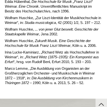
Edda Hübenthal,
Die Hochschule für Musik „Franz Liszt“
Weimar. Eine Chronik
. Unveröffentlichtes Manuskript im
Besitz des Hochschularchivs, nach 1996.
Wolfram Huschke, „Zur Liszt-Identität der Musikhochschule in
Weimar“, in:
Studia musicologica
, 42 (2001) 1/2, S. 197 – 212.
Wolfram Huschke,
... von jener Glut beseelt. Geschichte der
Staatskapelle Weimar
, Jena 2002.
Wolfram Huschke,
Zukunft Musik. Eine Geschichte der
Hochschule für Musik Franz Liszt Weimar
, Köln u. a. 2006.
Irina Lucke-Kaminiarz, „Richard Wetz als Hochschullehrer in
Weimar“, in: „
Richard Wetz (1875–1935): Ein Komponist aus
Erfurt
“, hrsg. von Rudolf Benl, Erfurt 2010, S. 193 – 203.
Marco Lemme, „Die Ausbildung von Organisten an der
Großherzoglichen Orchester- und Musikschule in Weimar
1872 – 1918“, in:
Die Ausbildung von Kirchenmusikern in
Thüringen 1872 – 1990
, Köln u. a. 2013, S. 26 – 52.