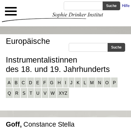
Hilfe
Europäische
Instrumentalistinnen
des 18. und 19. Jahrhunderts
A
B
C
D
E
F
G
H
I
J
K
L
M
N
O
P
Q
R
S
T
U
V
W
XYZ
Goff,
Constance Stella