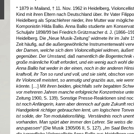
* 1879 in Mailand, † 11. Nov. 1962 in Heidelberg, Violoncellis
Kind mit ihren Eltern nach Deutschland über. Ihr Vater Filippo
Heidelberg als Sprachlehrer nieder, ihre Mutter war mögliche
Komponistin Hilda Ballio. Anna Ballio studierte am Konserva
Schuljahr 1898/99 bei Friedrich Grützmacher d. J. (1866–19
Heidelberg. Die
„
Neue Musik-Zeitung" widmete ihr im Jahr 190
Zeit häufig, auf die außergewöhnliche Instrumentenwahl ver
der Damen, welche sich dem Violoncellspiel widmen, äußert
gegenüber. Der Umstand, daß namentlich die Bogentechnik
große männliche Kraft erfordert, und ein wenig auch wohl die 
Anna Ballio hat weder in der einen, noch in der anderen Hinsic
kraftvoll, ihr Ton so rund und voll, und sie sieht, obschon vo
ihr Violoncell meistert, so anmutig und graziös aus, wie wen
könnte.
[…]
Mit ihren beiden, gleichfalls sehr begabten Schwe
vor mehreren Jahren manche erfolgreiche Konzertreise un
Zeitung 1900, S. 139).
Sonstige Presse-Reaktionen sind noc
ist noch Anfängerin, kann aber dennoch auf gute Zukunft rec
Handgelenk richtiger gebrauchen lernt, um logischere Tonve
ist solide, der Ton modulationsfähig, Verständnis noch unen
vorhanden. Man spürt aber immer den Lehrer. Sie weiss die
anzupassen“
(Die Musik 1905/06 II, S. 127).
„Im Saal Bechst
die jugendliche Violoncellistin Anna Ballio aus Heidelberg v