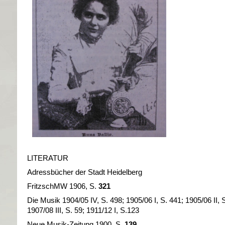
LITERATUR
Adressbücher der Stadt Heidelberg
FritzschMW 1906, S.
321
Die Musik 1904/05 IV, S. 498; 1905/06 I, S. 441; 1905/06 II, 
1907/08 III, S. 59; 1911/12 I, S.123
Neue Musik-Zeitung 1900, S.
139