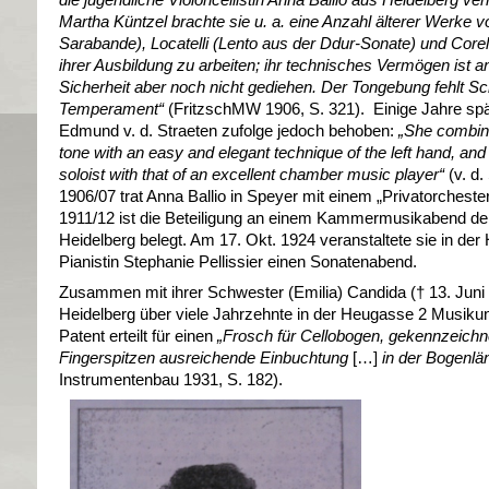
Martha Küntzel brachte sie u. a. eine Anzahl älterer Werke 
Sarabande), Locatelli (Lento aus der Ddur-Sonate) und Corelli
ihrer Ausbildung zu arbeiten; ihr technisches Vermögen ist an
Sicherheit aber noch nicht gediehen. Der Tongebung fehlt S
Temperament“
(FritzschMW 1906, S. 321). Einige Jahre sp
Edmund v. d. Straeten zufolge jedoch behoben:
„She combine
tone with an easy and elegant technique of the left hand, and 
soloist with that of an excellent chamber music player
“
(v. d.
1906/07 trat Anna Ballio in Speyer mit einem „Privatorchester“
1911/12 ist die Beteiligung an einem Kammermusikabend de
Heidelberg belegt. Am 17. Okt. 1924 veranstaltete sie in der 
Pianistin Stephanie Pellissier einen Sonatenabend.
Zusammen mit ihrer Schwester (Emilia) Candida († 13. Juni 185
Heidelberg über viele Jahrzehnte in der Heugasse 2 Musiku
Patent erteilt für einen
„Frosch für Cellobogen, gekennzeichnet
Fingerspitzen ausreichende Einbuchtung
[…]
in der Bogenlä
Instrumentenbau 1931, S. 182).