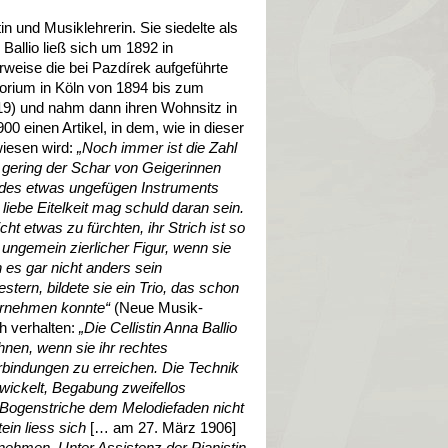
tin und Musiklehrerin. Sie siedelte als
 Ballio ließ sich um 1892 in
rweise die bei Pazdírek aufgeführte
torium in Köln von 1894 bis zum
19) und nahm dann ihren Wohnsitz in
0 einen Artikel, in dem, wie in dieser
wiesen wird:
„Noch immer ist die Zahl
 gering der Schar von Geigerinnen
 des etwas ungefügen Instruments
liebe Eitelkeit mag schuld daran sein.
ht etwas zu fürchten, ihr Strich ist so
n ungemein zierlicher Figur, wenn sie
n es gar nicht anders sein
stern, bildete sie ein Trio, das schon
ternehmen konnte“
(Neue Musik-
h verhalten:
„Die Cellistin Anna Ballio
hnen, wenn sie ihr rechtes
rbindungen zu erreichen. Die Technik
twickelt, Begabung zweifellos
 Bogenstriche dem Melodiefaden nicht
ein liess sich
[… am 27. März 1906]
ernehmen. Unter Assistenz der Pianistin