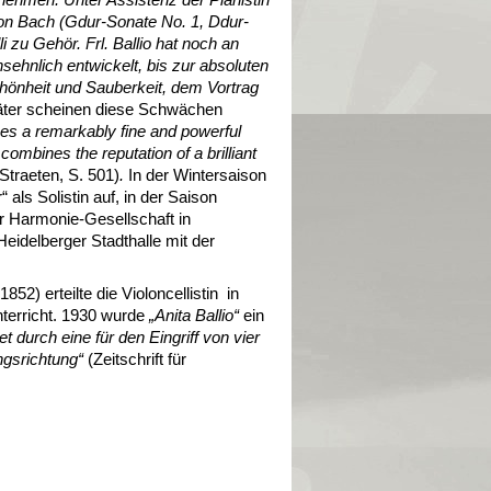
von Bach (Gdur-Sonate No. 1, Ddur-
 zu Gehör. Frl. Ballio hat noch an
sehnlich entwickelt, bis zur absoluten
chönheit und Sauberkeit, dem Vortrag
äter scheinen diese Schwächen
s a remarkably fine and powerful
combines the reputation of a brilliant
 Straeten, S. 501)
.
In der Wintersaison
 als Solistin auf, in der Saison
r Harmonie-Gesellschaft in
Heidelberger Stadthalle mit der
2) erteilte die Violoncellistin in
nterricht. 1930 wurde
„Anita
Ballio“
ein
 durch eine für den Eingriff von vier
ngsrichtung“
(Zeitschrift für