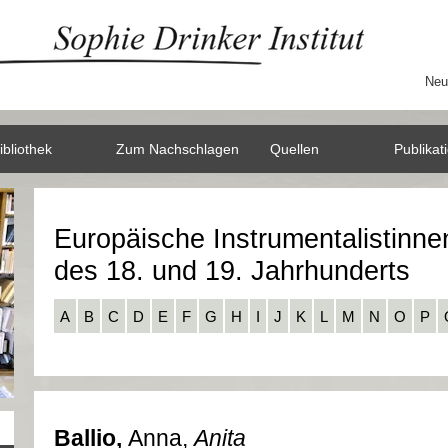
Neu
ibliothek
Zum Nachschlagen
Quellen
Publikat
Europäische Instrumentalistinne
des 18. und 19. Jahrhunderts
A
B
C
D
E
F
G
H
I
J
K
L
M
N
O
P
Ballio,
Anna,
Anita