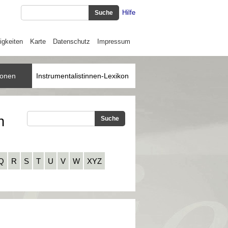
Hilfe
igkeiten
Karte
Datenschutz
Impressum
ionen
Instrumentalistinnen-Lexikon
n
Q
R
S
T
U
V
W
XYZ