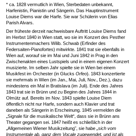
* ca. 1828 vermutlich in Wien, Sterbedaten unbekannt,
Harfenistin, Pianistin und Sängerin. Das Hauptinstrument
Louise Diems war die Harfe. Sie war Schülerin von Elias
Parish Alvars.
Der früheste derzeit nachweisbare Auftritt Louise Diems fand
im Herbst 1840 in Wien statt, wo sie im Konzert des Pesther
Instrumentenmachers Wilib. Schwab (Erfinder des
Federsaiten-Pianofortes) mitwirkte. 1841 trat sie ebenfalls in
Wien auf, worauf sie im Mai und Juni 1842 in Prag in den
Zwischenakten eines Lustspiels und in einem eigenen Konzert
musizierte. Im selben Jahr spielte sie in Wien bei einem
Musikfest im Orchester (in Glucks
Orfeo
). 1843 konzertierte
sie mehrmals in Wien (im Jan., Mai, Juli, Nov., Dez.), dazu
mindestens ein Mal in Bratislava (im Juli). Ende des Jahres
1843 trat sie in Brünn und zu Beginn des Jahres 1844 in
Olmütz auf. Bereits im Nov. 1843 spielte Louise Diem
öffentlich nicht nur Harfe, sondern auch Klavier und trat
daneben als Sängerin in Erscheinung. 1845 vermelden die
„Signale für die musikalische Welt“, dass sie in Brünn ans
Theater gegangen sei. 1847 heißt es schließlich in der
„Allgemeinen Wiener Musikzeitung", sie habe
„sich vom
Instrumentale ab, ganz dem Vocale zugewendet, und ist als