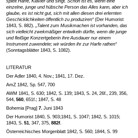
spielt Harfe, Klavier und singt. Schön ist es, wenn eine
einzelne, junge und hübsche Person das Alles kann, aber ich
glaube, es ist nicht gut, sich mit allen diesen drei erlernten
Geschicklichkeiten öffentlich zu produziren“
(Der Humorist
1843, S. 882).
„Talent zum Musikmachen ist vorhanden, das
sich vielleicht zwekmäßiger entwikeln dürfte, wenn die junge
und fleißige Konzertgeberin ihre Ausdauer nur einem
Instrument zuwendete; wir würden ihr zur Harfe rathen“
(Sonntagsblätter 1843, S. 1082).
LITERATUR
Der Adler 1840, 4. Nov.; 1841, 17. Dez.
AmZ 1842, Sp. 547, 700
AWM 1841, S. 630; 1842, S. 139; 1843, S. 24, 26f., 239, 356,
544,
560
, 651f.; 1847, S. 48
Bohemia [Prag]
7.
Juni 1843
Der Humorist 1840, S. 903;1841, S. 1047; 1842, S. 1015;
1843, S.
51
, 347, 375,
882f
.
Österreichisches Morgenblatt 1842, S. 560; 1844, S. 99