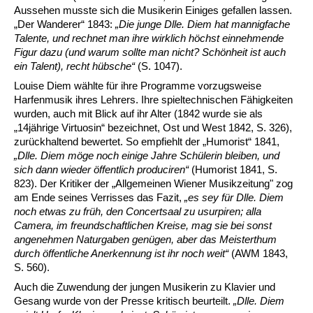
Aussehen musste sich die Musikerin Einiges gefallen lassen.
„Der Wanderer“ 1843:
„Die junge Dlle. Diem hat mannigfache
Talente, und rechnet man ihre wirklich höchst einnehmende
Figur dazu (und warum sollte man nicht? Schönheit ist auch
ein Talent), recht hübsche“
(S. 1047).
Louise Diem wählte für ihre Programme vorzugsweise
Harfenmusik ihres Lehrers. Ihre spieltechnischen Fähigkeiten
wurden, auch mit Blick auf ihr Alter (1842 wurde sie als
„14jährige Virtuosin“ bezeichnet, Ost und West 1842, S. 326),
zurückhaltend bewertet. So empfiehlt der „Humorist“ 1841,
„Dlle. Diem möge noch einige Jahre Schülerin bleiben, und
sich dann wieder öffentlich produciren“
(Humorist 1841, S.
823). Der Kritiker der „Allgemeinen Wiener Musikzeitung" zog
am Ende seines Verrisses das Fazit,
„es sey für Dlle. Diem
noch etwas zu früh, den Concertsaal zu usurpiren; alla
Camera, im freundschaftlichen Kreise, mag sie bei sonst
angenehmen Naturgaben genügen, aber das Meisterthum
durch öffentliche Anerkennung ist ihr noch weit“
(AWM 1843,
S. 560).
Auch die Zuwendung der jungen Musikerin zu Klavier und
Gesang wurde von der Presse kritisch beurteilt.
„Dlle. Diem