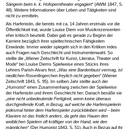
Sängerin beim k. k. Hofoperntheater engagiert“
(AWM 1847, S.
48). Weitere Informationen über Leben und Tätigkeiten sind
nicht zu ermitteln.
Als Harfenistin, die bereits mit ca. 14 Jahren erstmals vor die
Öffentlichkeit trat, wurde Louise Diem von Musikrezensenten
eher kritisch beurteilt. Dabei gab es gerade zu Beginn der
Karriere bezüglich ihrer spieltechnischen Fähigkeiten
Einwände. Immer wieder spiegeln sich in den Kritiken indes
auch Fragen nach Geschlecht und Instrumentenwahl. So
stellte die „Wiener Zeitschrift für Kunst, Literatur, Theater und
Mode“ bei Louise Diems Spielweise eines Stücks ihres
Lehrers Parish-Alvars fest:
„Was eine Bardenfaust vermag, ist
niedlichen Rosenfingerchen freylich nicht gegeben“
(Wiener
Zeitschrift 1843, S. 95). Im selben Jahr stellte auch der
„Humorist“ einen Zusammenhang zwischen der Spielweise
der Harfenistin und ihrem Geschlecht her: Danach besäße sie
„eine nicht unbedeutende Fertigkeit, wenn keine überaus
durchgreifende Kraft,
in Bezug, auf welche
die Harfenspielerin
jedesmal hinter dem Harfenspieler zurückbleiben wird – beim
Klaviere ist das freilich anders, da geht das Hauen den
weiblichen Spielern oft kräftiger von der Hand, wie den
männlichen“
(Der Humorist 1843, S. 51). Auch in Bezug auf ihr