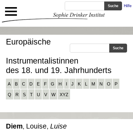
Hilfe
Europäische
Instrumentalistinnen
des 18. und 19. Jahrhunderts
A
B
C
D
E
F
G
H
I
J
K
L
M
N
O
P
Q
R
S
T
U
V
W
XYZ
Diem
, Louise,
Luise