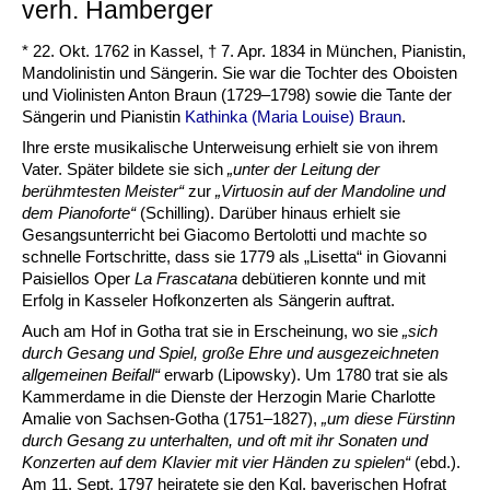
verh. Hamberger
* 22. Okt. 1762 in Kassel, † 7. Apr. 1834 in München, Pianistin,
Mandolinistin und Sängerin. Sie war die Tochter des Oboisten
und Violinisten Anton Braun (1729
–
1798) sowie die Tante der
Sängerin und Pianistin
Kathinka (Maria Louise) Braun
.
Ihre erste musikalische Unterweisung erhielt sie von ihrem
Vater. Später bildete sie sich
„unter der Leitung der
berühmtesten Meister“
zur
„Virtuosin auf der Mandoline und
dem Pianoforte“
(Schilling). Darüber hinaus erhielt sie
Gesangsunterricht bei Giacomo Bertolotti und machte so
schnelle Fortschritte, dass sie 1779 als „Lisetta“ in Giovanni
Paisiellos Oper
La Frascatana
debütieren konnte und mit
Erfolg in Kasseler Hofkonzerten als Sängerin auftrat.
Auch am Hof in Gotha trat sie in Erscheinung, wo sie
„sich
durch Gesang und Spiel, große Ehre und ausgezeichneten
allgemeinen Beifall“
erwarb (Lipowsky). Um 1780 trat sie als
Kammerdame in die Dienste der Herzogin Marie Charlotte
Amalie von Sachsen-Gotha (1751
–
1827),
„um diese Fürstinn
durch Gesang zu unterhalten, und oft mit ihr Sonaten und
Konzerten auf dem Klavier mit vier Händen zu spielen“
(ebd.).
Am 11. Sept. 1797 heiratete sie den Kgl. bayerischen Hofrat