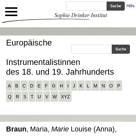
Hilfe
Europäische
Instrumentalistinnen
des 18. und 19. Jahrhunderts
A
B
C
D
E
F
G
H
I
J
K
L
M
N
O
P
Q
R
S
T
U
V
W
XYZ
Braun
, Maria,
Marie
Louise (Anna),