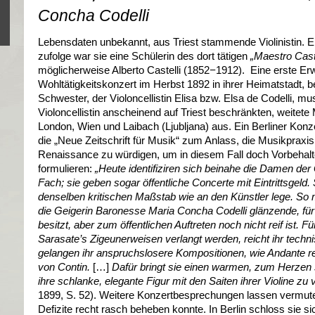
Concha Codelli
Lebensdaten unbekannt, aus Triest stammende Violinistin. Ein
zufolge war sie eine Schülerin des dort tätigen
„Maestro Caste
möglicherweise Alberto Castelli (1852
−
1912). Eine erste Erw
Wohltätigkeitskonzert im Herbst 1892 in ihrer Heimatstadt, 
Schwester, der Violoncellistin Elisa bzw. Elsa de Codelli, mus
Violoncellistin anscheinend auf Triest beschränkten, weitete 
London, Wien und Laibach (Ljubljana) aus. Ein Berliner Kon
die „Neue Zeitschrift für Musik“ zum Anlass, die Musikpraxis d
Renaissance zu würdigen, um in diesem Fall doch Vorbehalte 
formulieren:
„Heute identifiziren sich beinahe die Damen der
Fach; sie geben sogar öffentliche Concerte mit Eintrittsgeld.
denselben kritischen Maßstab wie an den Künstler lege. S
die Geigerin Baronesse Maria Concha Codelli glänzende, fü
besitzt, aber zum öffentlichen Auftreten noch nicht reif ist. 
Sarasate’s Zigeunerweisen verlangt werden, reicht ihr tech
gelangen ihr anspruchslosere Kompositionen, wie Andante re
von Contin.
[…]
Dafür bringt sie einen warmen, zum Herzen
ihre schlanke, elegante Figur mit den Saiten ihrer Violine zu
1899, S. 52). Weitere Konzertbesprechungen lassen vermute
Defizite recht rasch beheben konnte. In Berlin schloss sie 