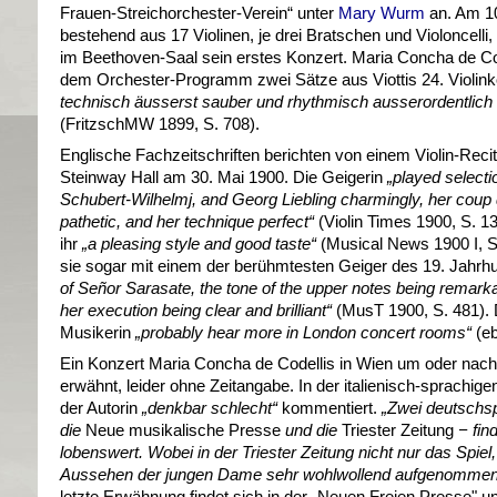
Frauen-Streichorchester-Verein“ unter
Mary Wurm
an. Am 10
bestehend aus 17 Violinen, je drei Bratschen und Violoncelli
im Beethoven-Saal sein erstes Konzert. Maria Concha de Cod
dem Orchester-Programm zwei Sätze aus Viottis 24. Violink
technisch äusserst sauber und rhythmisch ausserordentlich 
(FritzschMW 1899, S. 708).
Englische Fachzeitschriften berichten von einem Violin-Reci
Steinway Hall am 30. Mai 1900. Die Geigerin
„played selectio
Schubert-Wilhelmj, and Georg Liebling charmingly, her coup d’
pathetic, and her technique perfect“
(Violin Times 1900, S. 1
ihr
„a pleasing style and good taste“
(Musical News 1900 I, S.
sie sogar mit einem der berühmtesten Geiger des 19. Jahrh
of Señor Sarasate, the tone of the upper notes being remarkab
her execution being clear and brilliant
“
(MusT 1900, S. 481).
Musikerin
„probably hear more in London concert rooms“
(eb
Ein Konzert Maria Concha de Codellis in Wien um oder nac
erwähnt, leider ohne Zeitangabe. In der italienisch-sprachig
der Autorin
„denkbar schlecht“
kommentiert.
„Zwei deutschs
die
Neue musikalische Presse
und die
Triester Zeitung
−
find
lobenswert. Wobei in der Triester Zeitung nicht nur das Sp
Aussehen der jungen Dame sehr wohlwollend aufgenomme
letzte Erwähnung findet sich in der „Neuen Freien Presse" und