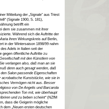
er Mitteilung der „Signale" aus Triest
lli“
(Signale 1900, S. 181),
ähnung betrifft ein
bei dem sie zusammen mit ihrer
izierte. Während sich die Auftritte der
Maria ihren Wirkungskreis auf Berlin,
zert in der Wintersaison 1898/99 nahm
es Adels in Italien seit der
gegen öffentliche Auftritte zu
 Gesellschaft mit den Künstlern von
 Sie verlangen also, daß man an sie
o muß denn auch gesagt werden, daß
r den Salon passende Eigenschaften
Für acrobatische Kunststücke, wie sie in
nisches Vermögen nicht aus. Besser
ligioso von De Angelis und Barcarola
 sprechenden Ton mit, wie überhaupt
 vibriren und zu beben scheint“
(NZfM
n, dass die Geigerin mögliche
sich dem „Neuen ersten deutschen