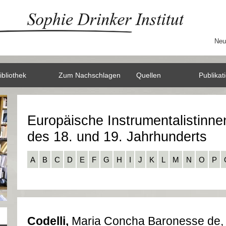
Neu
ibliothek
Zum Nachschlagen
Quellen
Publikat
Europäische Instrumentalistinne
des 18. und 19. Jahrhunderts
A
B
C
D
E
F
G
H
I
J
K
L
M
N
O
P
Codelli,
Maria Concha Baronesse de