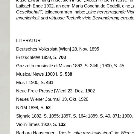
Laibach Ende 1902, an dem Maria Concha de Codelli, eine
„
Gesellschaft",
teilgenommen habe:
„eine hervorragende Viol
Innerlichkeit und virtuose Technik viele Bewunderung erregt
LITERATUR
Deutsches Volksblatt [Wien] 28. Nov. 1895
FritzschMW 1899, S.
708
Gazzetta musicale di Milano 1893, S. 344f.; 1900, S. 45
Musical News 1900 I, S.
538
MusT 1900, S.
481
Neue Freie Presse [Wien] 23. Dez. 1902
Neues Wiener Journal 19. Okt. 1926
NZfM 1899, S
.
52
Signale 1892, S. 1095; 1897, S. 164; 1899, S. 40, 871; 1900,
Violin Times 1900, S.
132
Barbara Hausegger,
„Trieste, citta musicalissima“
, in:
Wien