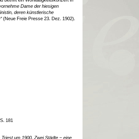
vornehme Dame der hiesigen
inistin, deren künstlerische
e“
(Neue Freie Presse 23. Dez. 1902).
 S. 181
−
Triest um 1900. Zwei Städte
−
eine