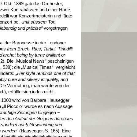
. Okt. 1899 gab das Orchester,
, zwei Kontrabässen und einer Harfe,
elli war Konzertmeisterin und fügte
onzert bei,
„mit süssem Ton,
lebendig und präcise“
vorgetragen
tal der Baronesse in der Londoner
ns from Bruch, Ries, Tartini, Tirindilli,
archet being by turns brilliant or
32). Die „Musical News” bescheinigen
 538); die „Musical Times“ vergleicht
underts:
„Her style reminds one of that
ly pure and silvery in quality, and
 Die Vermutung, man werde von der
d.), erfüllte sich indes nicht.
h 1900 wird von Barbara Hausegger
en „Il Piccolo“ wurde es nach Aussage
prachige Zeitungen hingegen −
en den Auftritt der Geigerin durchaus
iel, sondern auch Gewandung und
n wurden“
(Hausegger, S. 165). Eine
 betrifft ein Wohltätigkeitskonzert in