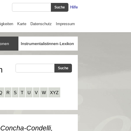
Hilfe
igkeiten
Karte
Datenschutz
Impressum
ionen
Instrumentalistinnen-Lexikon
n
Q
R
S
T
U
V
W
XYZ
,
Concha-Condelli,