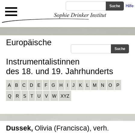
Hilfe
Europäische
Instrumentalistinnen
des 18. und 19. Jahrhunderts
A
B
C
D
E
F
G
H
I
J
K
L
M
N
O
P
Q
R
S
T
U
V
W
XYZ
Dussek,
Olivia (Francisca), verh.