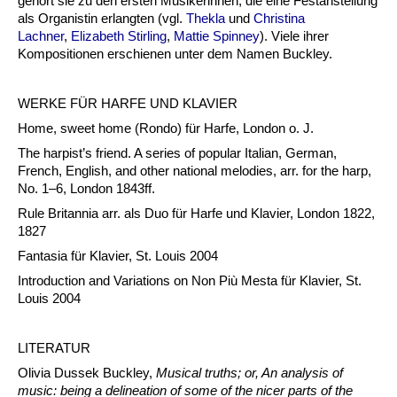
gehört sie zu den ersten Musikerinnen, die eine Festanstellung
als Organistin erlangten (vgl.
Thekla
und
Christina
Lachner
,
Elizabeth Stirling
,
Mattie Spinney
). Viele ihrer
Kompositionen erschienen unter dem Namen Buckley.
WERKE FÜR HARFE UND KLAVIER
Home, sweet home (Rondo) für Harfe, London o. J.
The harpist’s friend. A series of popular Italian, German,
French, English, and other national melodies, arr. for the harp,
No. 1–6, London 1843ff.
Rule Britannia arr. als Duo für Harfe und Klavier, London 1822,
1827
Fantasia für Klavier, St. Louis 2004
Introduction and Variations on Non Più Mesta für Klavier, St.
Louis 2004
LITERATUR
Olivia Dussek Buckley,
Musical truths; or, An analysis of
music: being a delineation of some of the nicer parts of the