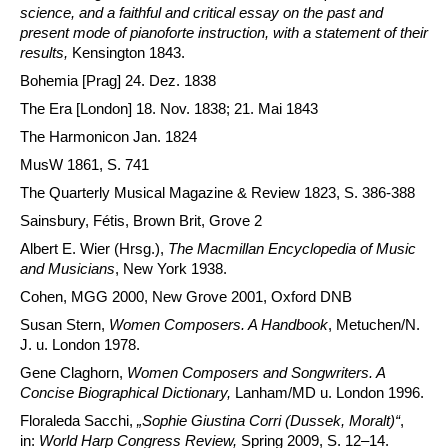
science, and a faithful and critical essay on the past and
present mode of pianoforte instruction, with a statement of their
results,
Kensington 1843.
Bohemia [Prag] 24. Dez. 1838
The Era [London] 18. Nov. 1838; 21. Mai 1843
The Harmonicon Jan. 1824
MusW 1861, S. 741
The Quarterly Musical Magazine & Review 1823, S. 386-388
Sainsbury, Fétis, Brown Brit, Grove 2
Albert E. Wier (Hrsg.),
The Macmillan Encyclopedia of Music
and Musicians
, New York 1938.
Cohen, MGG 2000, New Grove 2001, Oxford DNB
Susan Stern,
Women Composers. A Handbook
, Metuchen/N.
J. u. London 1978.
Gene Claghorn,
Women Composers and Songwriters. A
Concise Biographical Dictionary,
Lanham/MD u. London 1996.
Floraleda Sacchi,
„Sophie Giustina Corri (Dussek, Moralt)“
,
in:
World Harp Congress Review,
Spring 2009, S. 12–14.