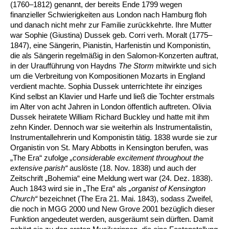
(1760–1812) genannt, der bereits Ende 1799 wegen
finanzieller Schwierigkeiten aus London nach Hamburg floh
und danach nicht mehr zur Familie zurückkehrte. Ihre Mutter
war Sophie (Giustina) Dussek geb. Corri verh. Moralt (1775–
1847), eine Sängerin, Pianistin, Harfenistin und Komponistin,
die als Sängerin regelmäßig in den Salomon-Konzerten auftrat,
in der Uraufführung von Haydns
The Storm
mitwirkte und sich
um die Verbreitung von Kompositionen Mozarts in England
verdient machte. Sophia Dussek unterrichtete ihr einziges
Kind selbst an Klavier und Harfe und ließ die Tochter erstmals
im Alter von acht Jahren in London öffentlich auftreten. Olivia
Dussek heiratete William Richard Buckley und hatte mit ihm
zehn Kinder. Dennoch war sie weiterhin als Instrumentalistin,
Instrumentallehrerin und Komponistin tätig. 1838 wurde sie zur
Organistin von St. Mary Abbotts in Kensington berufen, was
„The Era“ zufolge
„considerable excitement throughout the
extensive parish“
auslöste (18. Nov. 1838) und auch der
Zeitschrift „Bohemia“ eine Meldung wert war (24. Dez. 1838).
Auch 1843 wird sie in „The Era“ als
„organist of Kensington
Church“
bezeichnet (The Era 21. Mai. 1843), sodass Zweifel,
die noch in MGG 2000 und New Grove 2001 bezüglich dieser
Funktion angedeutet werden, ausgeräumt sein dürften. Damit