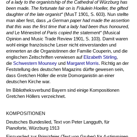
of a lady to the organistship of the Cathedral of Würzburg has
been made. The fortunate fair on is Fräulein Hoeller, the gifted
daughter of the late organist“
(MusT 1901, S. 603). Nun stellte
man aber fest, dass
„a German paper had made the assertion
that this was the first time that a lady had been thus honoured,
and
Le Ménestrel
of Paris copied the statement“
(Musical
Opinion and Music Trade Review 1901, S. 103). Damit waren
wohl einige französische Leser nicht einverstanden und
erinnerten an die Organistinnen der Familie Couperin, und die
englischen Zeitschriften verwiesen auf
Elizabeth Stirling
,
die
Schwestern Mounsey
und
Margaret Morris
. Richtig an der
Feststellung des deutschen Magazins dürfte gewesen sein,
dass Gretchen Höller die erste Domorganistin an einer
deutschen Kirche war.
Im Bibliotheksverbund Bayern sind einige Kompositionen
Gretchen Höllers verzeichnet.
KOMPOSITIONEN
Deutsches Bundeslied, Text von Peter Langguth, für
Pianoforte, Würzburg 1913
Einzugslied zur Primizfeier (Text von Gruber) für 4-stimmigen