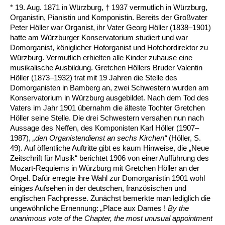
* 19. Aug. 1871 in Würzburg, † 1937 vermutlich in Würzburg,
Organistin, Pianistin und Komponistin. Bereits der Großvater
Peter Höller war Organist, ihr Vater Georg Höller (1838–1901)
hatte am Würzburger Konservatorium studiert und war
Domorganist, königlicher Hoforganist und Hofchordirektor zu
Würzburg. Vermutlich erhielten alle Kinder zuhause eine
musikalische Ausbildung. Gretchen Höllers Bruder Valentin
Höller (1873–1932) trat mit 19 Jahren die Stelle des
Domorganisten in Bamberg an, zwei Schwestern wurden am
Konservatorium in Würzburg ausgebildet. Nach dem Tod des
Vaters im Jahr 1901 übernahm die älteste Tochter Gretchen
Höller seine Stelle. Die drei Schwestern versahen nun nach
Aussage des Neffen, des Komponisten Karl Höller (1907–
1987),
„den Organistendienst an sechs Kirchen“
(Höller, S.
49). Auf öffentliche Auftritte gibt es kaum Hinweise, die „Neue
Zeitschrift für Musik“ berichtet 1906 von einer Aufführung des
Mozart-Requiems in Würzburg mit Gretchen Höller an der
Orgel. Dafür erregte ihre Wahl zur Domorganistin 1901 wohl
einiges Aufsehen in der deutschen, französischen und
englischen Fachpresse. Zunächst bemerkte man lediglich die
ungewöhnliche Ernennung:
„
Place aux Dames !
By the
unanimous vote of the Chapter, the most unusual appointment