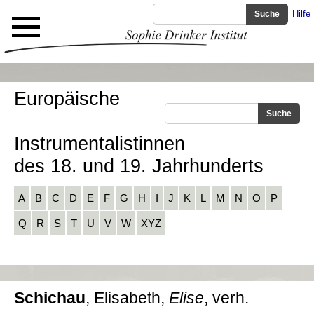
Hilfe
Europäische
Instrumentalistinnen
des 18. und 19. Jahrhunderts
A
B
C
D
E
F
G
H
I
J
K
L
M
N
O
P
Q
R
S
T
U
V
W
XYZ
Schichau
, Elisabeth,
Elise
, verh.