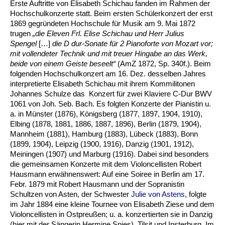
Erste Auftritte von Elisabeth Schichau fanden im Rahmen der
Hochschulkonzerte statt. Beim ersten Schülerkonzert der erst
1869 gegründeten Hochschule für Musik am 9. Mai 1872
trugen
„die Eleven Frl. Elise Schichau und Herr Julius
Spengel
[…]
die D dur-Sonate für 2 Pianoforte von Mozart vor;
mit vollendeter Technik und mit treuer Hingabe an das Werk,
beide von einem Geiste beseelt“
(AmZ 1872, Sp. 340f.). Beim
folgenden Hochschulkonzert am 16. Dez. desselben Jahres
interpretierte Elisabeth Schichau mit ihrem Kommilitonen
Johannes Schulze das Konzert für zwei Klaviere C-Dur BWV
1061 von Joh. Seb. Bach. Es folgten Konzerte der Pianistin u.
a. in Münster (1876), Königsberg (1877, 1897, 1904, 1910),
Elbing (1878, 1881, 1886, 1887, 1896), Berlin (1879, 1904),
Mannheim (1881), Hamburg (1883), Lübeck (1883), Bonn
(1899, 1904), Leipzig (1900, 1916), Danzig (1901, 1912),
Meiningen (1907) und Marburg (1916). Dabei sind besonders
die gemeinsamen Konzerte mit dem Violoncellisten Robert
Hausmann erwähnenswert: Auf eine Soiree in Berlin am 17.
Febr. 1879 mit Robert Hausmann und der Sopranistin
Schultzen von Asten, der Schwester
Julie von Astens
, folgte
im Jahr 1884 eine kleine Tournee von Elisabeth Ziese und dem
Violoncellisten in Ostpreußen; u. a. konzertierten sie in Danzig
(hier mit der Sängerin Hermine Spies), Tilsit und Insterburg. Im