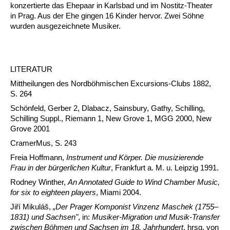
konzertierte das Ehepaar in Karlsbad und im Nostitz-Theater
in Prag. Aus der Ehe gingen 16 Kinder hervor. Zwei Söhne
wurden ausgezeichnete Musiker.
LITERATUR
Mittheilungen des Nordböhmischen Excursions-Clubs 1882,
S. 264
Schönfeld, Gerber 2, Dlabacz, Sainsbury, Gathy, Schilling,
Schilling Suppl., Riemann 1, New Grove 1, MGG 2000, New
Grove 2001
CramerMus, S. 243
Freia Hoffmann,
Instrument und Körper. Die musizierende
Frau in der bürgerlichen Kultur
, Frankfurt a. M. u. Leipzig 1991.
Rodney Winther,
An Annotated Guide to Wind Chamber Music,
for six to eighteen players
, Miami 2004.
Jiří Mikuláš,
„Der Prager Komponist Vinzenz Maschek (1755–
1831) und Sachsen"
, in:
Musiker-Migration und Musik-Transfer
zwischen Böhmen und Sachsen im 18. Jahrhundert
, hrsg. von