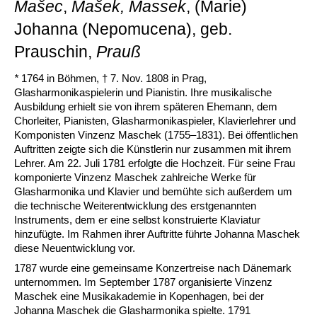
Mašec
,
Mašek,
Massek
, (Marie)
Johanna (Nepomucena), geb.
Prauschin,
Prauß
*
1764 in Böhmen, † 7. Nov. 1808 in Prag,
Glasharmonikaspielerin und Pianistin. Ihre musikalische
Ausbildung erhielt sie von ihrem späteren Ehemann, dem
Chorleiter, Pianisten, Glasharmonikaspieler, Klavierlehrer und
Komponisten Vinzenz Maschek (1755–1831). Bei öffentlichen
Auftritten zeigte sich die Künstlerin nur zusammen mit ihrem
Lehrer. Am 22. Juli 1781 erfolgte die Hochzeit. Für seine Frau
komponierte Vinzenz Maschek zahlreiche Werke für
Glasharmonika und Klavier und bemühte sich außerdem um
die technische Weiterentwicklung des erstgenannten
Instruments, dem er eine selbst konstruierte Klaviatur
hinzufügte. Im Rahmen ihrer Auftritte führte Johanna Maschek
diese Neuentwicklung vor.
1787 wurde eine gemeinsame Konzertreise nach Dänemark
unternommen. Im September 1787 organisierte Vinzenz
Maschek eine Musikakademie in Kopenhagen, bei der
Johanna Maschek die Glasharmonika spielte. 1791