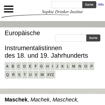
Hilfe
Europäische
Instrumentalistinnen
des 18. und 19. Jahrhunderts
A
B
C
D
E
F
G
H
I
J
K
L
M
N
O
P
Q
R
S
T
U
V
W
XYZ
Maschek
,
Machek, Mascheck,