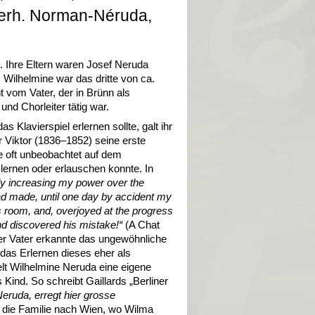
 verh. Norman-Néruda,
in. Ihre Eltern waren Josef Neruda
Wilhelmine war das dritte von ca.
ht vom Vater, der in Brünn als
nd Chorleiter tätig war.
 Klavierspiel erlernen sollte, galt ihr
r Viktor (1836–1852) seine erste
e oft unbeobachtet auf dem
 lernen oder erlauschen konnte. In
ly increasing my power over the
had made, until one day by accident my
s room, and, overjoyed at the progress
and discovered his mistake!
“
(A Chat
er Vater erkannte das ungewöhnliche
 das Erlernen dieses eher als
lt Wilhelmine Neruda eine eigene
 Kind. So schreibt Gaillards „Berliner
 Neruda, erregt hier grosse
ng die Familie nach Wien, wo Wilma