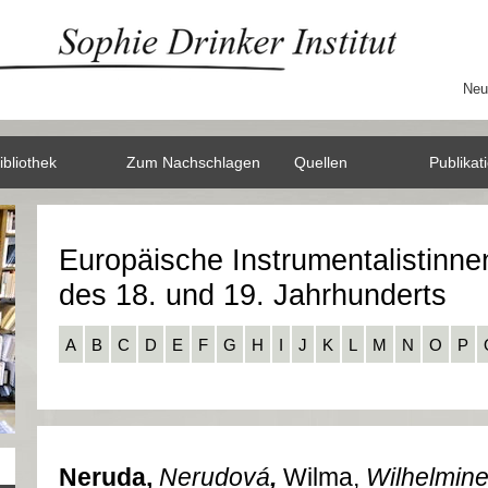
Neu
ibliothek
Zum Nachschlagen
Quellen
Publikat
Europäische Instrumentalistinne
des 18. und 19. Jahrhunderts
A
B
C
D
E
F
G
H
I
J
K
L
M
N
O
P
Neruda,
Nerudová
,
Wilma,
Wilhelmine