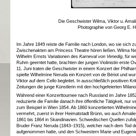
Die Geschwister Wilma, Viktor u. Amal
Photographie von Georg E. 
Im Jahre 1849 reiste die Familie nach London, wo sie sich z
Zwischenakten am Princess Theatre hören ließen. Wilma Ner
Wilhelm Ernsts Variationen des
Karneval von Venedig
, für 
Ruhm geerntet hatte, brachten der jungen Violinistin erste
11. Juni traten die Geschwister in einem Konzert der Philha
spielte Wilhelmine Neruda ein Konzert von de Bériot und wu
Viktor auf dem Cello begleitet. In ausschließlich positiven Kri
Zeitungen die junge Künstlerin mit den hochgefeierten Milan
Während einer Konzerttournee nach Russland im Jahre 1852
reduzierte die Familie danach ihre öffentliche Tätigkeit, nur ve
zum Beispiel in Wien 1854. Ab 1860 konzertierten Wilhelmi
vermehrt, zuerst in ihrer Heimatstadt Brünn, wo auch Amali
1861 bis 1864 in Skandinavien. Schwedischen Quellen zufolge
Bruder Franz Neruda (1843–1915), welcher nach dem Tod des
aufgenommen hatte, und den Schwestern Marie und Eugeni