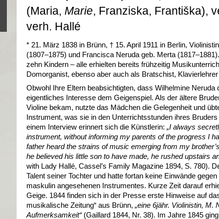
(Maria,
Marie
, Franziska, Františka),
verh. Hallé
* 21. März 1838 in Brünn, † 15. April 1911 in Berlin, Violinist
(1807–1875) und Francisca Neruda geb. Merta (1817–1881). 
zehn Kindern – alle erhielten bereits frühzeitig Musikunterric
Domorganist, ebenso aber auch als Bratschist, Klavierlehrer u
Obwohl Ihre Eltern beabsichtigten, dass Wilhelmine Neruda das
eigentliches Interesse dem Geigenspiel. Als der ältere Brude
Violine bekam, nutzte das Mädchen die Gelegenheit und übt
Instrument, was sie in den Unterrichtsstunden ihres Bruders
einem Interview erinnert sich die Künstlerin:
„
I always secret
instrument, without informing my parents of the progress I 
father heard the strains of music emerging from my brother’
he believed his little son to have made, he rushed upstairs 
with Lady Hallé, Cassel’s Family Magazine 1894, S. 780). D
Talent seiner Tochter und hatte fortan keine Einwände gegen
maskulin angesehenen Instrumentes. Kurze Zeit darauf erhie
Geige. 1844 finden sich in der Presse erste Hinweise auf das
musikalische Zeitung“ aus Brünn,
„eine 6jähr. Violinistin, M.
Aufmerksamkeit“
(Gaillard 1844, Nr. 38). Im Jahre 1845 gi