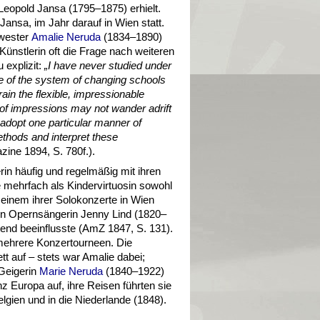
Leopold Jansa (1795–1875) erhielt.
 Jansa, im Jahr darauf in Wien statt.
hwester
Amalie Neruda
(1834–1890)
Künstlerin oft die Frage nach weiteren
 explizit:
„
I have never studied under
e of the system of changing schools
ain the flexible, impressionable
m of impressions may not wander adrift
to adopt one particular manner of
ethods and interpret these
ine 1894, S. 780f.).
rin häufig und regelmäßig mit ihren
e mehrfach als Kindervirtuosin sowohl
n einem ihrer Solokonzerte in Wien
ten Opernsängerin Jenny Lind (1820–
end beeinflusste (AmZ 1847, S. 131).
mehrere Konzertourneen. Die
t auf – stets war Amalie dabei;
 Geigerin
Marie Neruda
(1840–1922)
z Europa auf, ihre Reisen führten sie
gien und in die Niederlande (1848).