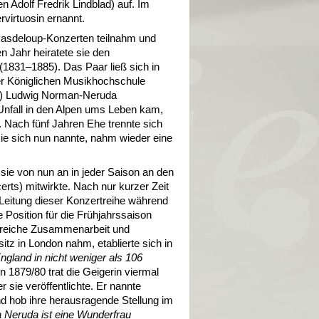
Adolf Fredrik Lindblad) auf. Im
irtuosin ernannt.
n Pasdeloup-Konzerten teilnahm und
n Jahr heiratete sie den
831–1885). Das Paar ließ sich in
er Königlichen Musikhochschule
nz) Ludwig Norman-Neruda
Unfall in den Alpen ums Leben kam,
Nach fünf Jahren Ehe trennte sich
ie sich nun nannte, nahm wieder eine
 sie von nun an in jeder Saison an den
ts) mitwirkte. Nach nur kurzer Zeit
Leitung dieser Konzertreihe während
 Position für die Frühjahrssaison
lgreiche Zusammenarbeit und
tz in London nahm, etablierte sich in
England in nicht weniger als 106
 1879/80 trat die Geigerin viermal
 sie veröffentlichte. Er nannte
d hob ihre herausragende Stellung im
Neruda ist eine Wunderfrau