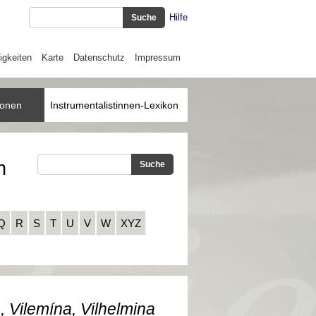
Hilfe
igkeiten
Karte
Datenschutz
Impressum
ionen
Instrumentalistinnen-Lexikon
n
Q
R
S
T
U
V
W
XYZ
, Vilemína, Vilhelmina