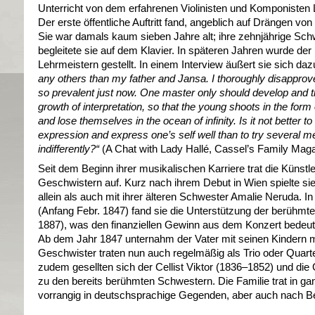
Unterricht von dem erfahrenen Violinisten und Komponisten 
Der erste öffentliche Auftritt fand, angeblich auf Drängen von
Sie war damals kaum sieben Jahre alt; ihre zehnjährige Sc
begleitete sie auf dem Klavier. In späteren Jahren wurde der 
Lehrmeistern gestellt. In einem Interview äußert sie sich dazu
any others than my father and Jansa. I thoroughly disapprov
so prevalent just now. One master only should develop and tr
growth of interpretation, so that the young shoots in the for
and lose themselves in the ocean of infinity. Is it not better 
expression and express one’s self well than to try several m
indifferently?
“
(A Chat with Lady Hallé, Cassel’s Family Magaz
Seit dem Beginn ihrer musikalischen Karriere trat die Künstle
Geschwistern auf. Kurz nach ihrem Debut in Wien spielte si
allein als auch mit ihrer älteren Schwester Amalie Neruda. I
(Anfang Febr. 1847) fand sie die Unterstützung der berühm
1887), was den finanziellen Gewinn aus dem Konzert bedeut
Ab dem Jahr 1847 unternahm der Vater mit seinen Kindern 
Geschwister traten nun auch regelmäßig als Trio oder Quartet
zudem gesellten sich der Cellist Viktor (1836–1852) und die
zu den bereits berühmten Schwestern. Die Familie trat in gan
vorrangig in deutschsprachige Gegenden, aber auch nach Bel