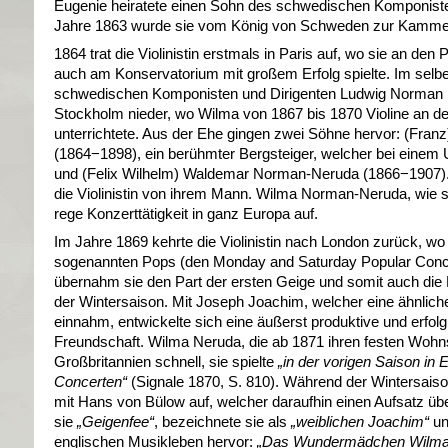
Eugenie heiratete einen Sohn des schwedischen Komponisten 
Jahre 1863 wurde sie vom König von Schweden zur Kammerv
1864 trat die Violinistin erstmals in Paris auf, wo sie an de
auch am Konservatorium mit großem Erfolg spielte. Im selbe
schwedischen Komponisten und Dirigenten Ludwig Norman (1
Stockholm nieder, wo Wilma von 1867 bis 1870 Violine an d
unterrichtete. Aus der Ehe gingen zwei Söhne hervor: (Fra
(1864−1898), ein berühmter Bergsteiger, welcher bei einem 
und (Felix Wilhelm) Waldemar Norman-Neruda (1866−1907). 
die Violinistin von ihrem Mann. Wilma Norman-Neruda, wie s
rege Konzerttätigkeit in ganz Europa auf.
Im Jahre 1869 kehrte die Violinistin nach London zurück, wo
sogenannten Pops (den Monday and Saturday Popular Concer
übernahm sie den Part der ersten Geige und somit auch die 
der Wintersaison. Mit Joseph Joachim, welcher eine ähnliche
einnahm, entwickelte sich eine äußerst produktive und erfo
Freundschaft. Wilma Neruda, die ab 1871 ihren festen Wohnsi
Großbritannien schnell, sie spielte
„in der vorigen Saison in 
Concerten“
(Signale 1870, S. 810). Während der Wintersaison
mit Hans von Bülow auf, welcher daraufhin einen Aufsatz über
sie
„Geigenfee“
, bezeichnete sie als
„weiblichen Joachim“
un
englischen Musikleben hervor:
„Das Wundermädchen Wilma 