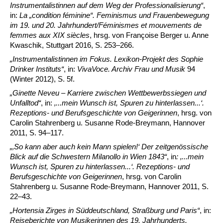
Instrumentalistinnen auf dem Weg der Professionalisierung“
,
in:
La „condition féminine“. Feminismus und Frauenbewegung
im 19. und 20. Jahrhundert/Féminismes et mouvements de
femmes aux XIX siècles
, hrsg. von Françoise Berger u. Anne
Kwaschik, Stuttgart 2016, S. 253–266.
„Instrumentalistinnen im Fokus. Lexikon-Projekt des Sophie
Drinker Instituts“
, in:
VivaVoce. Archiv Frau und Musik
94
(Winter 2012), S. 5f.
„Ginette Neveu – Karriere zwischen Wettbewerbssiegen und
Unfalltod“
, in:
‚...mein Wunsch ist, Spuren zu hinterlassen...‘.
Rezeptions- und Berufsgeschichte von Geigerinnen
, hrsg. von
Carolin Stahrenberg u. Susanne Rode-Breymann, Hannover
2011, S. 94–117.
„
‚
So kann aber auch kein Mann spielen!‘ Der zeitgenössische
Blick auf die Schwestern Milanollo in Wien 1843“
, in
: ‚...mein
Wunsch ist, Spuren zu hinterlassen...‘. Rezeptions- und
Berufsgeschichte von Geigerinnen
, hrsg. von Carolin
Stahrenberg u. Susanne Rode-Breymann, Hannover 2011, S.
22–43.
„Hortensia Zirges in Süddeutschland, Straßburg und Paris“
, in:
Reiseberichte von Musikerinnen des 19. Jahrhunderts.