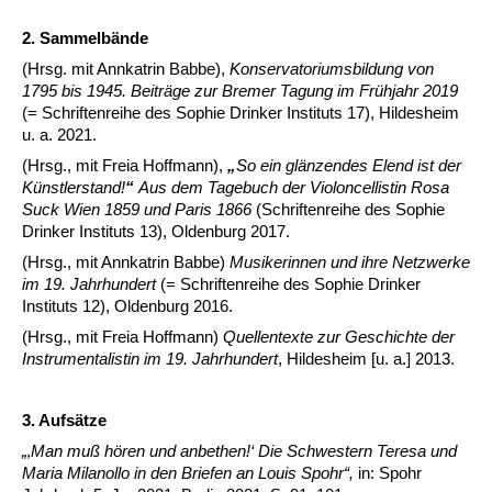
2. Sammelbände
(Hrsg. mit Annkatrin Babbe),
Konservatoriumsbildung von
1795 bis 1945. Beiträge zur Bremer Tagung im Frühjahr 2019
(= Schriftenreihe des Sophie Drinker Instituts 17), Hildesheim
u. a. 2021.
(Hrsg., mit Freia Hoffmann),
„
So ein glänzendes Elend ist der
Künstlerstand!
“
Aus dem Tagebuch der Violoncellistin Rosa
Suck Wien 1859 und Paris 1866
(Schriftenreihe des Sophie
Drinker Instituts 13), Oldenburg 2017.
(Hrsg., mit Annkatrin Babbe)
Musikerinnen und ihre Netzwerke
im 19. Jahrhundert
(= Schriftenreihe des Sophie Drinker
Instituts 12), Oldenburg 2016.
(Hrsg., mit Freia Hoffmann)
Quellentexte zur Geschichte der
Instrumentalistin im 19. Jahrhundert
, Hildesheim [u. a.] 2013.
3. Aufsätze
„‚Man muß hören und anbethen!‘ Die Schwestern Teresa und
Maria Milanollo in den Briefen an Louis Spohr“,
in: Spohr