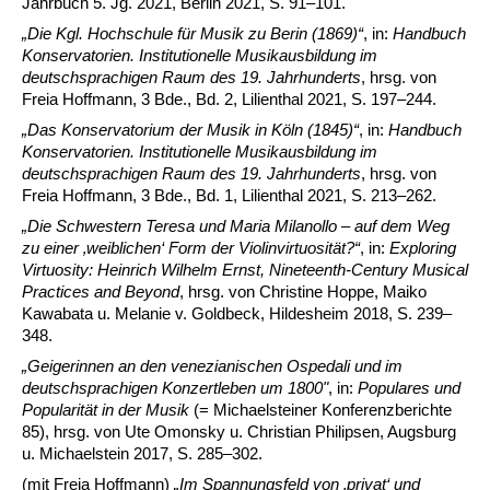
Jahrbuch 5. Jg. 2021, Berlin 2021, S. 91–101.
„Die Kgl. Hochschule für Musik zu Berin (1869)“
, in:
Handbuch
Konservatorien. Institutionelle Musikausbildung im
deutschsprachigen Raum des 19. Jahrhunderts
, hrsg. von
Freia Hoffmann, 3 Bde., Bd. 2, Lilienthal 2021, S. 197–244.
„Das Konservatorium der Musik in Köln (1845)“
, in:
Handbuch
Konservatorien. Institutionelle Musikausbildung im
deutschsprachigen Raum des 19. Jahrhunderts
, hrsg. von
Freia Hoffmann, 3 Bde., Bd. 1, Lilienthal 2021, S. 213–262.
„Die Schwestern Teresa und Maria Milanollo – auf dem Weg
zu einer ‚weiblichen‘ Form der Violinvirtuosität?“
, in:
Exploring
Virtuosity: Heinrich Wilhelm Ernst, Nineteenth-Century Musical
Practices and Beyond
, hrsg. von Christine Hoppe, Maiko
Kawabata u. Melanie v. Goldbeck, Hildesheim 2018, S. 239–
348.
„Geigerinnen an den venezianischen Ospedali und im
deutschsprachigen Konzertleben um 1800"
, in:
Populares und
Popularität in der Musik
(= Michaelsteiner Konferenzberichte
85), hrsg. von Ute Omonsky u. Christian Philipsen, Augsburg
u. Michaelstein 2017, S. 285–302.
(mit Freia Hoffmann)
„Im Spannungsfeld von ‚privat‘ und