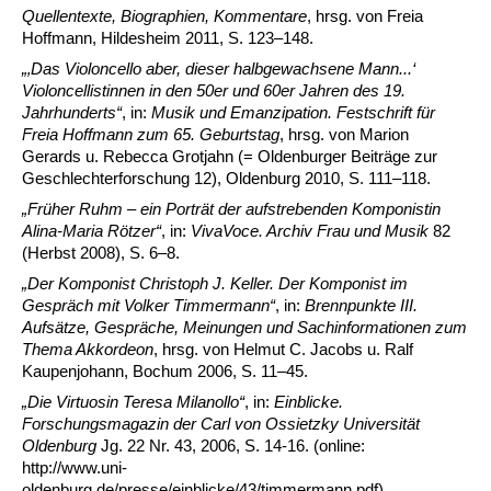
Quellentexte, Biographien, Kommentare
, hrsg. von Freia
Hoffmann, Hildesheim 2011, S. 123–148.
„
‚
Das Violoncello aber, dieser halbgewachsene Mann...‘
Violoncellistinnen in den 50er und 60er Jahren des 19.
Jahrhunderts“
, in:
Musik und Emanzipation. Festschrift für
Freia Hoffmann zum 65. Geburtstag
, hrsg. von Marion
Gerards u. Rebecca Grotjahn (= Oldenburger Beiträge zur
Geschlechterforschung 12), Oldenburg 2010, S. 111–118.
„Früher Ruhm – ein Porträt der aufstrebenden Komponistin
Alina-Maria Rötzer“
, in:
VivaVoce. Archiv Frau und Musik
82
(Herbst 2008), S. 6–8.
„Der Komponist Christoph J. Keller. Der Komponist im
Gespräch mit Volker Timmermann“
, in:
Brennpunkte III.
Aufsätze, Gespräche, Meinungen und Sachinformationen zum
Thema Akkordeon
, hrsg. von Helmut C. Jacobs u. Ralf
Kaupenjohann, Bochum 2006, S. 11–45.
„Die Virtuosin Teresa Milanollo“
, in:
Einblicke.
Forschungsmagazin der Carl von Ossietzky Universität
Oldenburg
Jg. 22 Nr. 43, 2006, S. 14-16. (online:
http://www.uni-
oldenburg.de/presse/einblicke/43/timmermann.pdf)