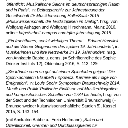
‚öffentlich‘: Musikalische Salons im deutschsprachigen Raum
und in Paris“
, in:
Beitragsarchiv zur Jahrestagung der
Gesellschaft für Musikforschung Halle/Saale 2015 -
„Musikwissenschaft: die Teildisziplinen im Dialog“,
hrsg. v
o
n
Wolfgang Auhagen und Wolfgang Hirschmann, Mainz 2016,
online:
http://schott-campus.com/gfm-jahrestagung-2015.
„
‚
Ein fruchtbares, social wichtiges Thema
‘ – Eduard Hanslick
und die Wiener Geigerinnen des späten 19. Jahrhunderts
“
, in:
Musikerinnen und ihre Netzwerke im 19. Jahrhundert
, hrsg.
von Annkatrin Babbe u. dems. (= Schriftenreihe des Sophie
Drinker Instituts 12), Oldenburg 2016, S. 113
–
129.
„‚Sie könnte eben so gut auf einem Spinnfaden geigen.' Die
Spohr-Schülerin Elisabeth Filipowicz. Karriere als Folge von
Emigration“
, in:
Louis Spohr Symposium Braunschweig 2014.
‚Musik und Politik’ Politische Einflüsse auf Musikerbiografien
und kompositorisches Schaffen von 1784 bis heute
, hrsg. von
der Stadt und der Technischen Universität Braunschweig (=
Braunschweiger kulturwissenschaftliche Studien 5), Kassel
2015, S. 143–154.
(mit Annkatrin Babbe u. Freia Hoffmann)
„Salon und
Öffentlichkeit. Grenzen und Durchlässigkeiten für