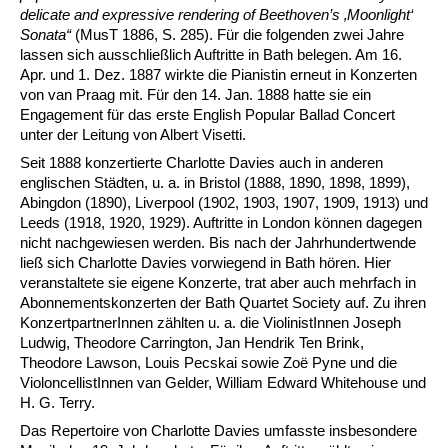
delicate and expressive rendering of Beethoven’s ‚Moonlight‘
Sonata“
(MusT 1886, S. 285). Für die folgenden zwei Jahre
lassen sich ausschließlich Auftritte in Bath bele­gen. Am 16.
Apr. und 1. Dez. 1887 wirkte die Pianistin erneut in Konzerten
von van Praag mit. Für den 14. Jan. 1888 hatte sie ein
Engagement für das erste English Popu­lar Ballad Concert
unter der Leitung von Albert Visetti.
Seit 1888 konzertierte Charlotte Davies auch in anderen
englischen Städten, u. a. in Bristol (1888, 1890, 1898, 1899),
Abingdon (1890), Liverpool (1902, 1903, 1907, 1909, 1913) und
Leeds (1918, 1920, 1929). Auftritte in London können dagegen
nicht nachgewiesen werden. Bis nach der Jahrhundertwende
ließ sich Charlotte Davies vor­wiegend in Bath hören. Hier
veranstaltete sie eigene Konzerte, trat aber auch mehrfach in
Abonnementskonzerten der Bath Quartet Society auf. Zu ihren
KonzertpartnerInnen zählten u. a. die Violi­nistInnen Joseph
Ludwig, Theodore Carrington, Jan Hendrik Ten Brink,
Theodore Lawson, Louis Pecskai sowie Zoë Pyne und die
VioloncellistInnen van Gelder, William Edward Whitehouse und
H. G. Terry.
Das Repertoire von Charlotte Davies umfasste insbesondere