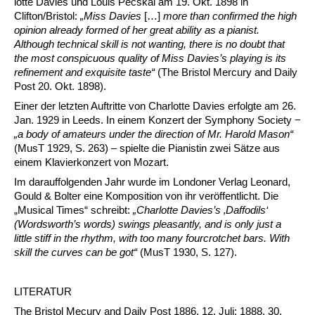
lotte Davies und Louis Pecskai am 19. Okt. 1898 in
Clifton/Bristol:
„Miss Davies
[…]
more than confirmed the high
opinion already formed of her great ability as a pianist.
Although technical skill is not wanting, there is no doubt that
the most conspicuous quality of Miss Davies’s playing is its
refinement and exquisite taste“
(The Bristol Mercury and Daily
Post 20. Okt. 1898).
Einer der letzten Auftritte von Charlotte Davies erfolgte am 26.
Jan. 1929 in Leeds. In einem Konzert der Symphony Society −
„a body of amateurs under the direction of Mr. Harold Mason“
(MusT 1929, S. 263) – spielte die Pia­nistin zwei Sätze aus
einem Klavierkonzert von Mozart.
Im darauffolgenden Jahr wurde im Londoner Verlag Leonard,
Gould & Bolter eine Komposition von ihr veröffentlicht. Die
„Musical Times“ schreibt:
„Charlotte
Davies’s ‚Daffodils‘
(Wordsworth’s words) swings pleasantly, and is only just a
little stiff in the rhythm, with too many fourcrotchet bars. With
skill the curves can be got“
(MusT 1930, S. 127).
LITERATUR
The Bristol Mecury and Daily Post 1886, 12. Juli; 1888, 30.