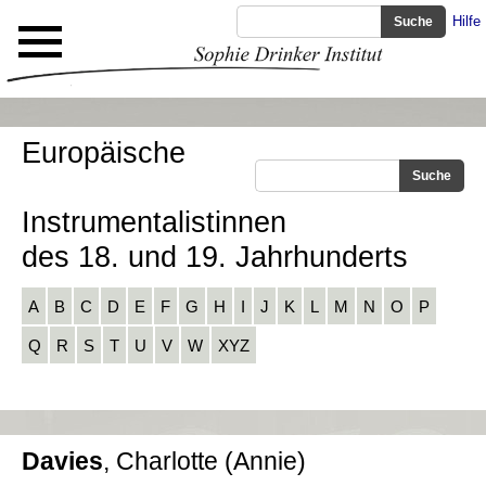
Hilfe
Europäische
Instrumentalistinnen
des 18. und 19. Jahrhunderts
A
B
C
D
E
F
G
H
I
J
K
L
M
N
O
P
Q
R
S
T
U
V
W
XYZ
Davies
, Charlotte (Annie)