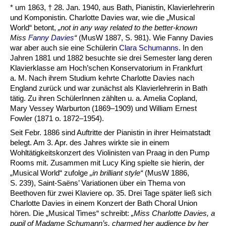
* um 1863, † 28. Jan. 1940, aus Bath, Pianistin, Klavierlehrerin
und Komponis­tin. Char­lotte Davies war, wie die „Musical
World“ betont,
„not in any way related to the bet­ter-known
Miss
Fanny Davies
“
(MusW 1887, S. 981). Wie Fanny Davies
war aber auch sie eine Schülerin
Clara Schumanns
. In den
Jahren 1881 und 1882 besuchte sie drei Semester lang deren
Klavierklasse am Hoch’schen Konservatorium in Frankfurt
a. M. Nach ihrem Studium kehrte Charlotte Davies nach
England zurück und war zu­nächst als Klavier­lehrerin in Bath
tätig. Zu ihren SchülerInnen zählten u. a. Amelia Copland,
Mary Vessey Warburton (1869–1909) und William Ernest
Fowler (1871 o. 1872–1954).
Seit Febr. 1886 sind Auftritte der Pianistin in ihrer Heimatstadt
belegt. Am 3. Apr. des Jahres wirkte sie in einem
Wohltätigkeitskonzert des Violinisten van Praag in den Pump
Rooms mit. Zusammen mit Lucy King spielte sie hierin, der
„Musical World“ zufolge
„in brilliant style“
(MusW 1886,
S. 239), Saint-Saëns’ Variationen über ein Thema von
Beethoven für zwei Klaviere op. 35. Drei Tage später ließ sich
Charlotte Davies in einem Konzert der Bath Choral Union
hören. Die „Musical Times“ schreibt:
„Miss Charlotte Davies, a
pupil of Madame Schumann’s, charmed her audience by her