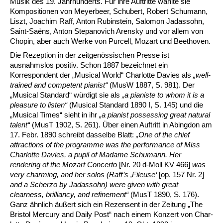
Musik des 19. Jahr­hun­derts. Für ihre Auftritte wählte sie
Kompositionen von Meyer­beer, Schu­bert, Robert Schumann,
Liszt, Joachim Raff, Anton Rubinstein, Salomon Jadassohn,
Saint-Saëns, Anton Stepanovich Arensky und vor allem von
Chopin, aber auch Werke von Purcell, Mozart und Beethoven.
Die Rezeption in der zeitgenössischen Presse ist
ausnahmslos positiv. Schon 1887 bezeichnet ein
Korrespondent der „Musical World“ Charlotte Davies als
„well-
trained and competent pianist“
(MusW 1887, S. 981). Der
„Musi­cal Standard“ würdigt sie als
„a pianiste to whom it is a
pleasure to listen“
(Musical Standard 1890 I, S. 145) und die
„Musical Times“ sieht in ihr
„a pianist possessing great natural
tal­
ent“
(MusT 1902, S. 261). Über einen Auftritt in Abingdon am
17. Febr. 1890 schreibt das­selbe Blatt:
„One of the chief
attractions of the programme was the performance of Miss
Charlotte Davies, a pupil of Madame Schumann. Her
rendering of the Mo­zart Concerto
[Nr. 20 d-Moll KV 466]
was
very charming, and her solos (Raff’s ‚Fileuse‘
[op. 157 Nr. 2]
and a Scherzo by Jadassohn) were given with great
clearness, bril­liancy, and refinement“
(MusT 1890, S. 176).
Ganz ähnlich äußert sich ein Rezensent in der Zeitung „The
Bristol Mercury and Daily Post“ nach einem Konzert von Char­