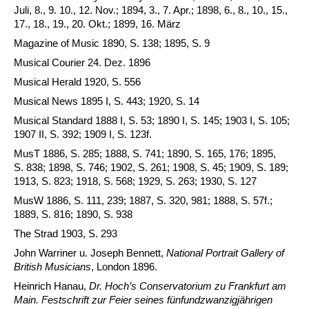
Juli, 8., 9. 10., 12. Nov.; 1894, 3., 7. Apr.; 1898, 6., 8., 10., 15.,
17., 18., 19., 20. Okt.; 1899, 16. März
Magazine of Music 1890, S. 138; 1895, S. 9
Musical Courier 24. Dez. 1896
Musical Herald 1920, S. 556
Musical News 1895 I, S. 443; 1920, S. 14
Musical Standard 1888 I, S. 53; 1890 I, S. 145; 1903 I, S. 105;
1907 II, S. 392; 1909 I, S. 123f.
MusT 1886, S. 285; 1888, S. 741; 1890, S. 165, 176; 1895,
S. 838; 1898, S. 746; 1902, S. 261; 1908, S. 45; 1909, S. 189;
1913, S. 823; 1918, S. 568; 1929, S. 263; 1930, S. 127
MusW 1886, S. 111, 239; 1887, S. 320, 981; 1888, S. 57f.;
1889, S. 816; 1890, S. 938
The Strad 1903, S. 293
John Warriner u. Joseph Bennett,
National Portrait Gallery of
British Musicians
, London 1896.
Heinrich Hanau,
Dr. Hoch’s Conservatorium zu Frankfurt am
Main. Fest­schrift zur Feier seines fünfundzwanzigjährigen