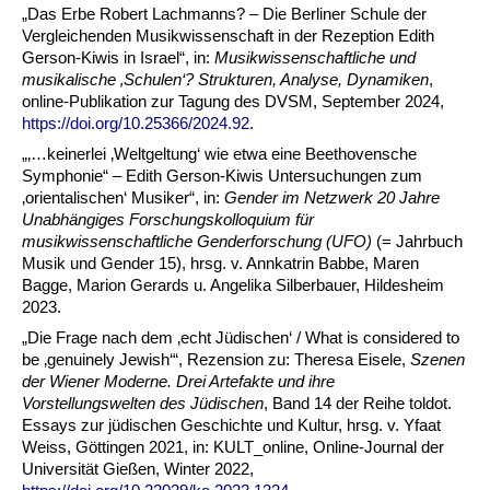
„Das Erbe Robert Lachmanns? – Die Berliner Schule der
Vergleichenden Musikwissenschaft in der Rezeption Edith
Gerson-Kiwis in Israel“, in:
Musikwissenschaftliche und
musikalische ‚Schulen‘? Strukturen, Analyse, Dynamiken
,
online-Publikation zur Tagung des DVSM, September 2024,
https://doi.org/10.25366/2024.92
.
„‚…keinerlei ‚Weltgeltung‘ wie etwa eine Beethovensche
Symphonie“ – Edith Gerson-Kiwis Untersuchungen zum
‚orientalischen‘ Musiker“, in:
Gender im Netzwerk 20 Jahre
Unabhängiges Forschungskolloquium für
musikwissenschaftliche Genderforschung (UFO)
(= Jahrbuch
Musik und Gender 15), hrsg. v. Annkatrin Babbe, Maren
Bagge, Marion Gerards u. Angelika Silberbauer, Hildesheim
2023.
„Die Frage nach dem ‚echt Jüdischen‘ / What is considered to
be ‚genuinely Jewish‘“, Rezension zu: Theresa Eisele,
Szenen
der Wiener Moderne. Drei Artefakte und ihre
Vorstellungswelten des Jüdischen
, Band 14 der Reihe
toldot.
Essays zur jüdischen Geschichte und Kultur, hrsg. v. Yfaat
Weiss, Göttingen 2021, in: KULT_online, Online-Journal der
Universität Gießen, Winter 2022,