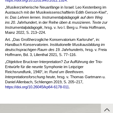
https://doi.org/10.22029/ko.2022.1324
.
„Musikerzieherische Neuanfänge in Israel: Leo Kestenberg im
Austausch mit der Musikwissenschaftlerin Edith Gerson-Kiwi“,
in:
Das Lehren lernen. Instrumentalpädagogik auf dem Weg
ins 20. Jahrhundert
, in der Reihe
üben & musizieren. Texte zur
Instrumentalpädagogik
, hrsg. v. Ivo I. Berg u. Freia Hoffmann,
Mainz 2022, S. 213–224.
Art. „Das Großherzogliche Konservatorium Karlsruhe“, in:
Handbuch Konservatorien. Institutionelle Musikausbildung im
deutschsprachigen Raum des 19. Jahrhunderts,
hrsg. v. Freia
Hoffmann, Bd. 3, Lilienthal 2021, S. 77–116.
„Objektive Bruckner-Interpretation? Zur Aufführung der Trio-
Entwürfe für die neunte Symphonie im Leipziger
Reichsrundfunk, 1940“, in:
Rund um Beethoven.
Interpretationsforschung heute
, hrsg. v. Thomas Gartmann u.
Daniel Allenbach, Schliengen 2019, S. 205–217,
https://doi.org/10.26045/kp64-6178-011
.