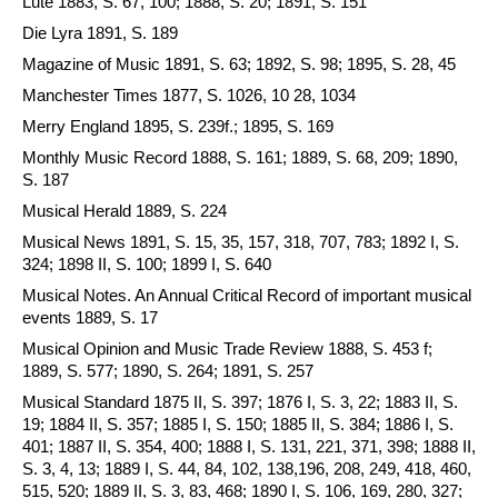
Lute 1883, S. 67, 100; 1888, S. 20; 1891, S. 151
Die Lyra 1891, S. 189
Magazine of Music 1891, S. 63; 1892, S. 98; 1895, S. 28, 45
Manchester Times 1877, S. 1026, 10 28, 1034
Merry England 1895, S. 239f.; 1895, S. 169
Monthly Music Record 1888, S. 161; 1889, S. 68, 209; 1890,
S. 187
Musical Herald 1889, S. 224
Musical News 1891, S. 15, 35, 157, 318, 707, 783; 1892 I, S.
324; 1898 II, S. 100; 1899 I, S. 640
Musical Notes. An Annual Critical Record of important musical
events 1889, S. 17
Musical Opinion and Music Trade Review 1888, S. 453 f;
1889, S. 577; 1890, S. 264; 1891, S. 257
Musical Standard 1875 II, S. 397; 1876 I, S. 3, 22; 1883 II, S.
19; 1884 II, S. 357; 1885 I, S. 150; 1885 II, S. 384; 1886 I, S.
401; 1887 II, S. 354, 400; 1888 I, S. 131, 221, 371, 398; 1888 II,
S. 3, 4, 13; 1889 I, S. 44, 84, 102, 138,196, 208, 249, 418, 460,
515, 520; 1889 II, S. 3, 83, 468; 1890 I, S. 106, 169, 280, 327;