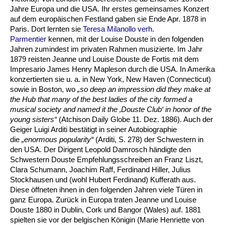
Jahre Europa und die USA. Ihr erstes gemeinsames Konzert
auf dem europäischen Festland gaben sie Ende Apr. 1878 in
Paris. Dort lernten sie
Teresa Milanollo verh.
Parmentier
kennen, mit der Louise Douste in den folgenden
Jahren zumindest im privaten Rahmen musizierte. Im Jahr
1879 reisten Jeanne und Louise Douste de Fortis mit dem
Impresario James Henry Mapleson durch die USA. In Amerika
konzertierten sie u. a. in New York, New Haven (Connecticut)
sowie in Boston, wo
„so deep an impression did they make at
the Hub that many of the best ladies of the city formed a
musical society and named it the ‚Douste Club‘ in honor of the
young sisters“
(Atchison Daily Globe 11. Dez. 1886). Auch der
Geiger Luigi Arditi bestätigt in seiner Autobiographie
die
„enormous popularity“
(Arditi, S. 278) der Schwestern in
den USA. Der Dirigent Leopold Damrosch händigte den
Schwestern Douste Empfehlungsschreiben an Franz Liszt,
Clara Schumann, Joachim Raff, Ferdinand Hiller, Julius
Stockhausen und (wohl Hubert Ferdinand) Kufferath aus.
Diese öffneten ihnen in den folgenden Jahren viele Türen in
ganz Europa. Zurück in Europa traten Jeanne und Louise
Douste 1880 in Dublin, Cork und Bangor (Wales) auf. 1881
spielten sie vor der belgischen Königin (Marie Henriette von