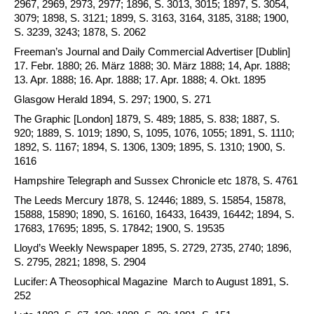
2967, 2969, 2973, 2977; 1896, S. 3013, 3015; 1897, S. 3054,
3079; 1898, S. 3121; 1899, S. 3163, 3164, 3185, 3188; 1900,
S. 3239, 3243; 1878, S. 2062
Freeman’s Journal and Daily Commercial Advertiser [Dublin]
17. Febr. 1880; 26. März 1888; 30. März 1888; 14, Apr. 1888;
13. Apr. 1888; 16. Apr. 1888; 17. Apr. 1888; 4. Okt. 1895
Glasgow Herald 1894, S. 297; 1900, S. 271
The Graphic [London] 1879, S. 489; 1885, S. 838; 1887, S.
920; 1889, S. 1019; 1890, S, 1095, 1076, 1055; 1891, S. 1110;
1892, S. 1167; 1894, S. 1306, 1309; 1895, S. 1310; 1900, S.
1616
Hampshire Telegraph and Sussex Chronicle etc 1878, S. 4761
The Leeds Mercury 1878, S. 12446; 1889, S. 15854, 15878,
15888, 15890; 1890, S. 16160, 16433, 16439, 16442; 1894, S.
17683, 17695; 1895, S. 17842; 1900, S. 19535
Lloyd’s Weekly Newspaper 1895, S. 2729, 2735, 2740; 1896,
S. 2795, 2821; 1898, S. 2904
Lucifer: A Theosophical Magazine March to August 1891, S.
252