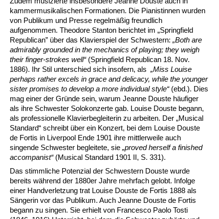
Zudem musizierte insbesondere Jeanne Douste auch in
kammermusikalischen Formationen. Die Pianistinnen wurden
von Publikum und Presse regelmäßig freundlich
aufgenommen. Theodore Stanton berichtet im „Springfield
Republican” über das Klavierspiel der Schwestern:
„Both are
admirably grounded in the mechanics of playing; they weigh
their finger-strokes well
“
(Springfield Republican 18. Nov.
1886). Ihr Stil unterschied sich insofern, als
„Miss Louise
perhaps rather excels in grace and delicacy, while the younger
sister promises to develop a more individual style
“
(ebd.). Dies
mag einer der Gründe sein, warum Jeanne Douste häufiger
als ihre Schwester Solokonzerte gab. Louise Douste begann,
als professionelle Klavierbegleiterin zu arbeiten. Der „Musical
Standard“ schreibt über ein Konzert, bei dem Louise Douste
de Fortis in Liverpool Ende 1901 ihre mittlerweile auch
singende Schwester begleitete, sie
„proved herself a finished
accompanist“
(Musical Standard 1901 II, S. 331).
Das stimmliche Potenzial der Schwestern Douste wurde
bereits während der 1880er Jahre mehrfach gelobt. Infolge
einer Handverletzung trat Louise Douste de Fortis 1888 als
Sängerin vor das Publikum. Auch Jeanne Douste de Fortis
begann zu singen. Sie erhielt von Francesco Paolo Tosti