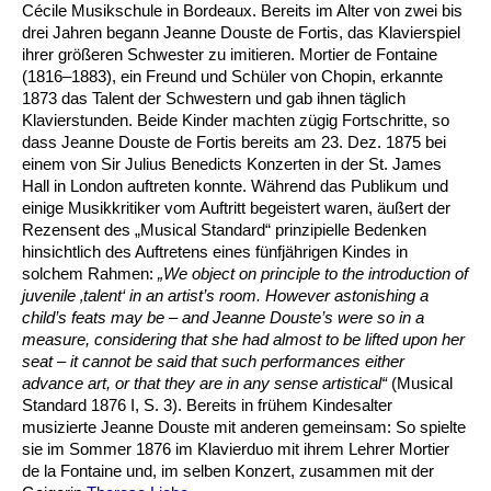
Cécile Musikschule in Bordeaux. Bereits im Alter von zwei bis
drei Jahren begann Jeanne Douste de Fortis, das Klavierspiel
ihrer größeren Schwester zu imitieren. Mortier de Fontaine
(1816–1883), ein Freund und Schüler von Chopin, erkannte
1873 das Talent der Schwestern und gab ihnen täglich
Klavierstunden. Beide Kinder machten zügig Fortschritte, so
dass Jeanne Douste de Fortis bereits am 23. Dez. 1875 bei
einem von Sir Julius Benedicts Konzerten in der St. James
Hall in London auftreten konnte. Während das Publikum und
einige Musikkritiker vom Auftritt begeistert waren, äußert der
Rezensent des „Musical Standard“ prinzipielle Bedenken
hinsichtlich des Auftretens eines fünfjährigen Kindes in
solchem Rahmen:
„We object on principle to the introduction of
juvenile ‚talent‘ in an artist’s room.
However astonishing a
child’s feats may be – and Jeanne Douste’s were so in a
measure, considering that she had almost to be lifted upon her
seat – it cannot be said that such performances either
advance art, or that they are in any sense artistical“
(Musical
Standard 1876 I, S. 3). Bereits in frühem Kindesalter
musizierte Jeanne Douste mit anderen gemeinsam: So spielte
sie im Sommer 1876 im Klavierduo mit ihrem Lehrer Mortier
de la Fontaine und, im selben Konzert, zusammen mit der