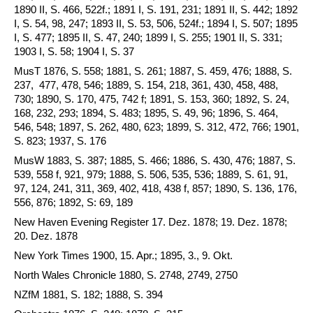
1890 II, S. 466, 522f.; 1891 I, S. 191, 231; 1891 II, S. 442; 1892
I, S. 54, 98, 247; 1893 II, S. 53, 506, 524f.; 1894 I, S. 507; 1895
I, S. 477; 1895 II, S. 47, 240; 1899 I, S. 255; 1901 II, S. 331;
1903 I, S. 58; 1904 I, S. 37
MusT 1876, S. 558; 1881, S. 261; 1887, S. 459, 476; 1888, S.
237, 477, 478, 546; 1889, S. 154, 218, 361, 430, 458, 488,
730; 1890, S. 170, 475, 742 f; 1891, S. 153, 360; 1892, S. 24,
168, 232, 293; 1894, S. 483; 1895, S. 49, 96; 1896, S. 464,
546, 548; 1897, S. 262, 480, 623; 1899, S. 312, 472, 766; 1901,
S. 823; 1937, S. 176
MusW 1883, S. 387; 1885, S. 466; 1886, S. 430, 476; 1887, S.
539, 558 f, 921, 979; 1888, S. 506, 535, 536; 1889, S. 61, 91,
97, 124, 241, 311, 369, 402, 418, 438 f, 857; 1890, S. 136, 176,
556, 876; 1892, S: 69, 189
New Haven Evening Register 17. Dez. 1878; 19. Dez. 1878;
20. Dez. 1878
New York Times 1900, 15. Apr.; 1895, 3., 9. Okt.
North Wales Chronicle 1880, S. 2748, 2749, 2750
NZfM 1881, S. 182; 1888, S. 394