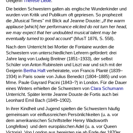
Geigerin
Therese Liebe
.
Die beiden Schwestern galten als englische Wunderkinder und
wurden von Kritik und Publikum oft gepriesen. So prophezeit
die „Musical Times" mit Blick auf Jeanne Douste:
„If the warm
applause
[which]
her performance elicited do not turn her head,
we may expect that her undoubted musical talent may be
eventually turned to good account
“
(MusT 1876, S. 558).
Nach dem Unterricht bei Mortier de Fontaine wurden die
Schwestern von unterschiedlichen Lehrern gefördert: drei
Jahre lang von Ludwig Breitner (1851–1933), der selbst
Schüler von Anton Rubinstein und Liszt war und sich mit der
Geigerin
Bertha Haft
verheiratete, von Francis Planté (1839–
1934) in Paris sowie von Julius Benedict (1804
–
1885) und von
Mme. Paule Gayrard Pacini (1843
–
?) in London. Für die Dauer
eines Winters erhielten die Schwestern von
Clara Schumann
Unterricht. Später lernte Jeanne Douste de Fortis auch bei
Leonhard Emil Bach (1849
–
1902).
In ihrer Kindheit und Jugend spielten die Schwestern häufig
gemeinsam vor einflussreichen Persönlichkeiten (u. a. vor
dem amerikanischen Schriftsteller Henry Wadsworth
Longfellow) und dem europäischen Adel (u. a. vor Queen
Victoria). Von London aus bereisten sie ab Ende der 1870er