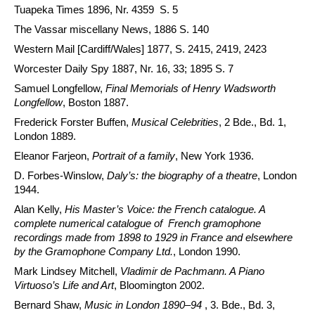
Tuapeka Times 1896, Nr. 4359 S. 5
The Vassar miscellany News, 1886 S. 140
Western Mail [Cardiff/Wales] 1877, S. 2415, 2419, 2423
Worcester Daily Spy 1887, Nr. 16, 33; 1895 S. 7
Samuel Longfellow,
Final Memorials of Henry Wadsworth
Longfellow
, Boston 1887.
Frederick Forster Buffen,
Musical Celebrities
, 2 Bde., Bd. 1,
London 1889.
Eleanor Farjeon,
Portrait of a family
, New York 1936.
D. Forbes-Winslow,
Daly’s:
the biography of a theatre
, London
1944.
Alan Kelly,
His Master’s Voice: the French catalogue. A
complete numerical catalogue of French gramophone
recordings made from 1898 to 1929 in France and elsewhere
by the Gramophone Company Ltd.
,
London 1990.
Mark Lindsey Mitchell,
Vladimir de Pachmann. A Piano
Virtuoso’s Life and Art
, Bloomington 2002.
Bernard Shaw,
Music in London 1890
–
94
, 3. Bde., Bd. 3,