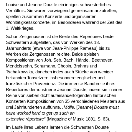
Louise und Jeanne Douste ein inniges schwesterliches
Verhältnis. Sie waren vorwiegend gemeinsam anzutreffen,
spielten zusammen Konzerte und organisierten
Wohltätigkeitskonzerte, im Besonderen während der Zeit des
1. Weltkrieges.
Schon Zeitgenossen ist die Breite des Repertoires beider
Schwestern aufgefallen, das von Werken des 18.
Jahrhunderts (etwa von Jean-Philippe Rameau) bis zu
Werken der Zeitgenossen reichte. Beide spielten
Kompositionen von Joh. Seb. Bach, Händel, Beethoven,
Mendelssohn, Schumann, Chopin, Brahms und
Tschaikowsky, daneben indes auch Stücke von weniger
bekannten Tonsetzern insbesondere englischer und
französischer Provenienz. Die immense Bandbreite ihres
Repertoires demonstrierte Jeanne Douste, indem sie in einer
Reihe von sieben dicht aufeinanderfolgenden historischen
Konzerten Kompositionen von 35 verschiedenen Meistern aus
drei Jahrhunderten aufführte.
„Mdlle.
[Jeanne]
Douste must
have worked hard to get up such an
extensive
répertoire“
(Magazine of Music 1891, S. 63).
Im Laufe ihres Lebens lernten die Schwestern Douste