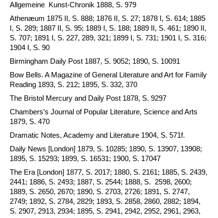
Allgemeine Kunst-Chronik 1888, S. 979
Athenæum 1875 II, S. 888; 1876 II, S. 27; 1878 I, S. 614; 1885
I, S. 289; 1887 II, S. 95; 1889 I, S. 188; 1889 II, S. 461; 1890 II,
S. 707; 1891 I, S. 227, 289, 321; 1899 I, S. 731; 1901 I, S. 316;
1904 I, S. 90
Birmingham Daily Post 1887, S. 9052; 1890, S. 10091
Bow Bells. A Magazine of General Literature and Art for Family
Reading 1893, S. 212; 1895, S. 332, 370
The Bristol Mercury and Daily Post 1878, S. 9297
Chambers’s Journal of Popular Literature, Science and Arts
1879, S. 470
Dramatic Notes, Academy and Literature 1904, S. 571f.
Daily News [London] 1879, S. 10285; 1890, S. 13907, 13908;
1895, S. 15293; 1899, S. 16531; 1900, S. 17047
The Era [London] 1877, S. 2017; 1880, S. 2161; 1885, S. 2439,
2441; 1886, S. 2493; 1887, S. 2544; 1888, S. 2598, 2600;
1889, S. 2650, 2670; 1890, S. 2703, 2726; 1891, S. 2747,
2749; 1892, S. 2784, 2829; 1893, S. 2858, 2860, 2882; 1894,
S. 2907, 2913, 2934; 1895, S. 2941, 2942, 2952, 2961, 2963,