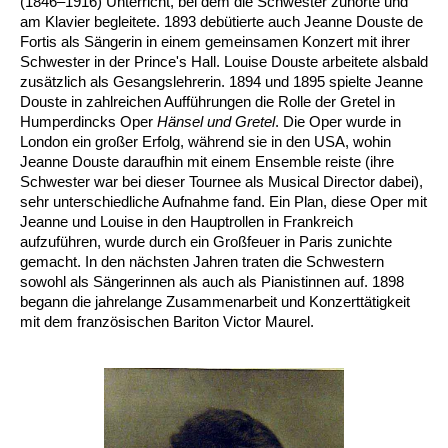
(1846
–
1916) Unterricht, bei dem die Schwester zuhörte und
am Klavier begleitete. 1893 debütierte auch Jeanne Douste de
Fortis als Sängerin in einem gemeinsamen Konzert mit ihrer
Schwester in der Prince's Hall. Louise Douste arbeitete alsbald
zusätzlich als Gesangslehrerin. 1894 und 1895 spielte Jeanne
Douste in zahlreichen Aufführungen die Rolle der Gretel in
Humperdincks Oper
Hänsel und Gretel
. Die Oper wurde in
London ein großer Erfolg, während sie in den USA, wohin
Jeanne Douste daraufhin mit einem Ensemble reiste (ihre
Schwester war bei dieser Tournee als Musical Director dabei),
sehr unterschiedliche Aufnahme fand. Ein Plan, diese Oper mit
Jeanne und Louise in den Hauptrollen in Frankreich
aufzuführen, wurde durch ein Großfeuer in Paris zunichte
gemacht. In den nächsten Jahren traten die Schwestern
sowohl als Sängerinnen als auch als Pianistinnen auf. 1898
begann die jahrelange Zusammenarbeit und Konzerttätigkeit
mit dem französischen Bariton Victor Maurel.