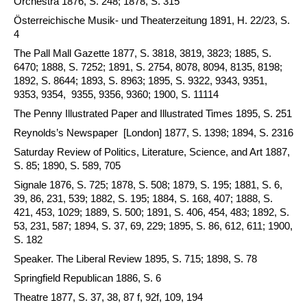
Orchestra 1876, S. 248; 1878, S. 315
Österreichische Musik- und Theaterzeitung 1891, H. 22/23, S.
4
The Pall Mall Gazette 1877, S. 3818, 3819, 3823; 1885, S.
6470; 1888, S. 7252; 1891, S. 2754, 8078, 8094, 8135, 8198;
1892, S. 8644; 1893, S. 8963; 1895, S. 9322, 9343, 9351,
9353, 9354, 9355, 9356, 9360; 1900, S. 11114
The Penny Illustrated Paper and Illustrated Times 1895, S. 251
Reynolds’s Newspaper [London] 1877, S. 1398; 1894, S. 2316
Saturday Review of Politics, Literature, Science, and Art 1887,
S. 85; 1890, S. 589, 705
Signale 1876, S. 725; 1878, S. 508; 1879, S. 195; 1881, S. 6,
39, 86, 231, 539; 1882, S. 195; 1884, S. 168, 407; 1888, S.
421, 453, 1029; 1889, S. 500; 1891, S. 406, 454, 483; 1892, S.
53, 231, 587; 1894, S. 37, 69, 229; 1895, S. 86, 612, 611; 1900,
S. 182
Speaker. The Liberal Review 1895, S. 715; 1898, S. 78
Springfield Republican 1886, S. 6
Theatre 1877, S. 37, 38, 87 f, 92f, 109, 194