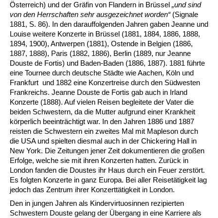
Österreich) und der Gräfin von Flandern in Brüssel
„und sind
von den Herrschaften sehr ausgezeichnet worden“
(Signale
1881, S. 86). In den darauffolgenden Jahren gaben Jeanne und
Louise weitere Konzerte in Brüssel (1881, 1884, 1886, 1888,
1894, 1900), Antwerpen (1881), Ostende in Belgien (1886,
1887, 1888), Paris (1882, 1886), Berlin (1889, nur Jeanne
Douste de Fortis) und Baden-Baden (1886, 1887). 1881 führte
eine Tournee durch deutsche Städte wie Aachen, Köln und
Frankfurt und 1882 eine Konzertreise durch den Südwesten
Frankreichs. Jeanne Douste de Fortis gab auch in Irland
Konzerte (1888). Auf vielen Reisen begleitete der Vater die
beiden Schwestern, da die Mutter aufgrund einer Krankheit
körperlich beeinträchtigt war. In den Jahren 1886 und 1887
reisten die Schwestern ein zweites Mal mit Mapleson durch
die USA und spielten diesmal auch in der Chickering Hall in
New York. Die Zeitungen jener Zeit dokumentieren die großen
Erfolge, welche sie mit ihren Konzerten hatten. Zurück in
London fanden die Doustes ihr Haus durch ein Feuer zerstört.
Es folgten Konzerte in ganz Europa. Bei aller Reisetätigkeit lag
jedoch das Zentrum ihrer Konzerttätigkeit in London.
Den in jungen Jahren als Kindervirtuosinnen rezipierten
Schwestern Douste gelang der Übergang in eine Karriere als