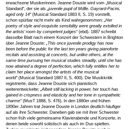
erwachsene Musikerinnen. Jeanne Douste wird vom „Musical
Standard“, der sie als
„juvenile pupil of Mdlle.
Gayrard-Pacini,
aged only 14“
(Musical Standard 1883 II, S. 19) vorstellt,
schon spürbar nicht mehr als Kind wahrgenommen:
„Her
poetry of style and exquisite sensibility were greatly extolled in
the artists
’
room by competent judges“
(ebd). 1887 schreibt
dasselbe Blatt nach einem Konzert der Schwestern in Brighton
über Jeanne Douste:
„This once juvenile prodigy has now
been before the public for the last ten years giving pianoforte
recitals and assisting at concerts, but unlike others, at the
same time pursuing her musical studies steadily, until she has
now attained a degree of perfection, which fully entitles her to
claim her place amongst the artists of the musical
world“
(Musical Standard 1887 II, S. 400). Die Musikkritik
registrierte, dass Jeanne Douste sich pianistisch
weiterentwickelte:
„Albeit still lacking in power, her touch has
gained in crispness and elasticity and her tone in sympathetic
charme“
(MusT 1888, S. 476). In den 1880er und frühen
1890er Jahren trat Jeanne Douste in London deutlich häufiger
auf als ihre Schwester. Daneben gab sie mit ihrer Schwester
schon früh viele gemeinsame Klavierabende und Konzerte, in
denen beide sowohl solistisch als auch im Duo spielten.