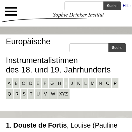
Hilfe
Europäische
Instrumentalistinnen
des 18. und 19. Jahrhunderts
A
B
C
D
E
F
G
H
I
J
K
L
M
N
O
P
Q
R
S
T
U
V
W
XYZ
1. Douste de Fortis
, Louise (Pauline