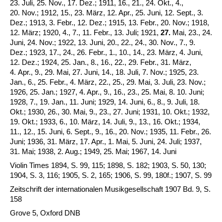
23. Juli, 25. Nov., 17. Dez.; 1911, 16., 21., 24. Okt., 4.,
20. Nov.; 1912, 15., 23. März, 12. Apr., 25. Juni, 12. Sept., 3.
Dez.; 1913, 3. Febr., 12. Dez.; 1915, 13. Febr., 20. Nov.; 1918,
12. März; 1920, 4., 7., 11. Febr., 13. Juli; 1921,
27.
Mai, 23., 24.
Juni, 24. Nov.; 1922, 13. Juni, 20., 22., 24., 30. Nov., 7., 9.
Dez.; 1923, 17., 24., 26. Febr., 1., 10., 14., 23. März, 4. Juni,
12. Dez.; 1924, 25. Jan., 8., 16., 22., 29. Febr., 31. März,
4. Apr., 9., 29. Mai, 27. Juni, 14., 18. Juli, 7. Nov.; 1925, 23.
Jan., 6., 25. Febr., 4. März, 22., 25., 29. Mai, 3. Juli, 23. Nov.;
1926, 25. Jan.; 1927, 4. Apr., 9., 16., 23., 25. Mai, 8. 10. Juni;
1928, 7., 19. Jan., 11. Juni; 1929, 14. Juni, 6., 8., 9. Juli, 18.
Okt.; 1930, 26., 30. Mai, 9., 23., 27. Juni; 1931, 10. Okt.; 1932,
19. Okt.; 1933, 6., 10. März, 14. Juli, 9., 13., 16. Okt.; 1934,
11., 12., 15. Juni, 6. Sept., 9., 16., 20. Nov.; 1935, 11. Febr., 26.
Juni; 1936, 31. März, 17. Apr., 1. Mai, 5. Juni, 24. Juli; 1937,
31. Mai; 1938, 2. Aug.; 1949, 25. Mai; 1967, 14. Juni
Violin Times 1894, S. 99, 115; 1898, S. 182; 1903, S. 50, 130;
1904, S. 3, 116; 1905, S. 2, 165; 1906, S. 99, 180f.; 1907, S. 99
Zeitschrift der internationalen Musikgesellschaft 1907 Bd. 9, S.
158
Grove 5, Oxford DNB