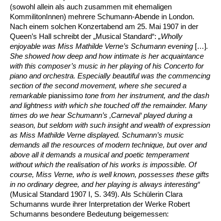
(sowohl allein als auch zusammen mit ehemaligen
KommilitonInnen) mehrere Schumann-Abende in London.
Nach einem solchen Konzertabend am 25. Mai 1907 in der
Queen’s Hall schreibt der „Musical Standard“:
„Wholly
enjoyable was Miss Mathilde Verne’s Schumann evening
[…]
.
She showed how deep and how intimate is her acquaintance
with this composer’s music in her playing of his Concerto for
piano and orchestra. Especially beautiful was the commencing
section of the second movement, where she secured a
remarkable
pianissimo
tone from her instrument, and the dash
and lightness with which she touched off the remainder. Many
times do we hear Schumann’s ‚Carneval‘ played during a
season, but seldom with such insight and wealth of expression
as Miss Mathilde Verne displayed. Schumann’s music
demands all the resources of modern technique, but over and
above all it demands a musical and poetic temperament
without which the realisation of his works is impossible. Of
course, Miss Verne, who is well known, possesses these gifts
in no ordinary degree, and her playing is always interesting“
(Musical Standard 1907 I, S. 349). Als Schülerin Clara
Schumanns wurde ihrer Interpretation der Werke Robert
Schumanns besondere Bedeutung beigemessen: