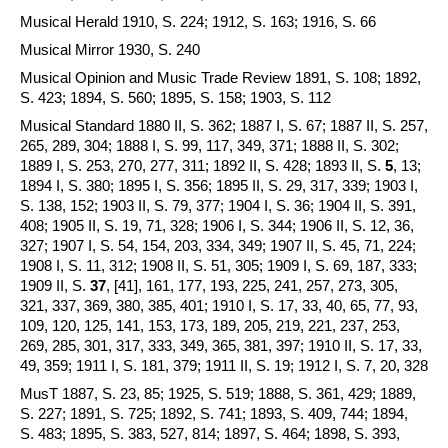
Musical Herald 1910, S. 224; 1912, S. 163; 1916, S. 66
Musical Mirror 1930, S. 240
Musical Opinion and Music Trade Review 1891, S. 108; 1892,
S. 423; 1894, S. 560; 1895, S. 158; 1903, S. 112
Musical Standard 1880 II, S. 362; 1887 I, S. 67; 1887 II, S. 257,
265, 289, 304; 1888 I, S. 99, 117, 349, 371; 1888 II, S. 302;
1889 I, S. 253, 270, 277, 311; 1892 II, S. 428; 1893 II, S.
5
, 13;
1894 I, S. 380; 1895 I, S. 356; 1895 II, S. 29, 317, 339; 1903 I,
S. 138, 152; 1903 II, S. 79, 377; 1904 I, S. 36; 1904 II, S. 391,
408; 1905 II, S. 19, 71, 328; 1906 I, S. 344; 1906 II, S. 12, 36,
327; 1907 I, S. 54, 154, 203, 334, 349; 1907 II, S. 45, 71, 224;
1908 I, S. 11, 312; 1908 II, S. 51, 305; 1909 I, S. 69, 187, 333;
1909 II, S.
37
, [41], 161, 177, 193, 225, 241, 257, 273, 305,
321, 337, 369, 380, 385, 401; 1910 I, S. 17, 33, 40, 65, 77, 93,
109, 120, 125, 141, 153, 173, 189, 205, 219, 221, 237, 253,
269, 285, 301, 317, 333, 349, 365, 381, 397; 1910 II, S. 17, 33,
49, 359; 1911 I, S. 181, 379; 1911 II, S. 19; 1912 I, S. 7, 20, 328
MusT 1887, S. 23, 85; 1925, S. 519; 1888, S. 361, 429; 1889,
S. 227; 1891, S. 725; 1892, S. 741; 1893, S. 409, 744; 1894,
S. 483; 1895, S. 383, 527, 814; 1897, S. 464; 1898, S. 393,