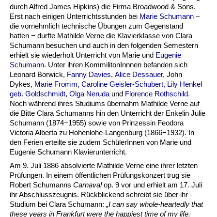
durch Alfred James Hipkins) die Firma Broadwood & Sons.
Erst nach einigen Unterrichtsstunden bei
Marie Schumann
−
die vornehmlich technische Übungen zum Gegenstand
hatten − durfte Mathilde Verne die Klavierklasse von Clara
Schumann besuchen und auch in den folgenden Semestern
erhielt sie wiederholt Unterricht von Marie und
Eugenie
Schumann
. Unter ihren KommilitonInnnen befanden sich
Leonard Borwick,
Fanny Davies
,
Alice Dessauer
, John
Dykes,
Marie Fromm
,
Caroline Geisler-Schubert
,
Lily Henkel
geb. Goldschmidt
,
Olga Neruda
und
Florence Rothschild
.
Noch während ihres Studiums übernahm Mathilde Verne auf
die Bitte Clara Schumanns hin den Unterricht der Enkelin Julie
Schumann (1874−1955) sowie von Prinzessin Feodora
Victoria Alberta zu Hohenlohe-Langenburg (1866−1932). In
den Ferien erteilte sie zudem SchülerInnen von Marie und
Eugenie Schumann Klavierunterricht.
Am 9. Juli 1886 absolvierte Mathilde Verne eine ihrer letzten
Prüfungen. In einem öffentlichen Prüfungskonzert trug sie
Robert Schumanns
Carnaval
op. 9 vor und erhielt am 17. Juli
ihr Abschlusszeugnis. Rückblickend schreibt sie über ihr
Studium bei Clara Schumann:
„I can say whole-heartedly that
these years in Frankfurt were the happiest time of my life.