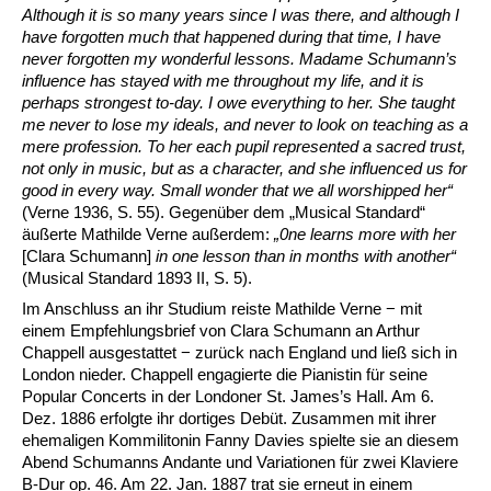
Although it is so many years since I was there, and although I
have forgotten much that happened during that time, I have
never forgotten my wonderful lessons. Madame Schumann’s
influence has stayed with me throughout my life, and it is
perhaps strongest to-day. I owe everything to her. She taught
me never to lose my ideals, and never to look on teaching as a
mere profession. To her each pupil represented a sacred trust,
not only in music, but as a character, and she influenced us for
good in every way. Small wonder that we all worshipped her“
(Verne 1936, S. 55). Gegenüber dem „Musical Standard“
äußerte Mathilde Verne außerdem:
„0ne learns more with her
[Clara Schumann]
in one lesson than in months with another“
(Musical Standard 1893 II, S. 5).
Im Anschluss an ihr Studium reiste Mathilde Verne − mit
einem Empfehlungsbrief von Clara Schumann an Arthur
Chappell ausgestattet − zurück nach England und ließ sich in
London nieder. Chappell engagierte die Pianistin für seine
Popular Concerts in der Londoner St. James’s Hall. Am 6.
Dez. 1886 erfolgte ihr dortiges Debüt. Zusammen mit ihrer
ehemaligen Kommilitonin Fanny Davies spielte sie an diesem
Abend Schumanns Andante und Variationen für zwei Klaviere
B-Dur op. 46. Am 22. Jan. 1887 trat sie erneut in einem