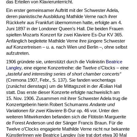
das Erteilen von Klavierunterricht.
Ein erster gemeinsamer Auftritt mit der Schwester Adela,
deren pianistische Ausbildung Mathilde Verne nach ihrer
Rückkehr aus Frankfurt übernommen hatte, erfolgte am 4.
Juni 1897 in der Londoner Queen’s Hall. Die beiden Frauen
spielten Mozarts Konzert für zwei Klaviere Es-Dur KV 365.
Anfänglich begleitete Mathilde Verne ihre jüngere Schwester
auf Konzertreisen – u. a. nach Wien und Berlin –, ohne selbst
aufzutreten.
1906 gründete sie, unterstützt durch die Violinistin
Beatrice
Langley
, eine eigene Konzertreihe: die Twelve o’Clocks – eine
„tasteful and interesting series of short chamber concerts“
(Cremona 1907, Febr., S. 137). Sie fanden wochentags
(zunächst dienstags) um die Mittagszeit in der Æolian Hall
statt. Das erste dieser Konzerte erfolgte nachweislich am
15. Nov. 1906. Zusammen mit ihrer Schwester Adela trug die
Konzertgeberin hierin Robert Schumanns
Andante und
Variationen für zwei Klaviere
B-Dur op. 46 vor. Unter den
weiteren Mitwirkenden befanden sich die Flötistin Marguerite
de Forest Anderson und der Sänger Francis Braun. Für die
Twelve o’Clocks engagierte Mathilde Verne nicht nur bekannte
KünstlerInnen wie Beatrice Langley (sie trat dort etwa 30 Mal