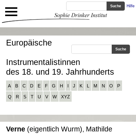
Hilfe
Europäische
Instrumentalistinnen
des 18. und 19. Jahrhunderts
A
B
C
D
E
F
G
H
I
J
K
L
M
N
O
P
Q
R
S
T
U
V
W
XYZ
Verne
(eigentlich Wurm), Mathilde