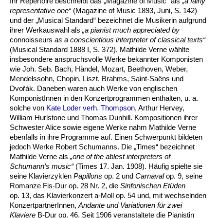
Ihr Repertoire beschreibt das „Magazine of Music“ als
„a fairly
representative one“
(Magazine of Music 1893, Juni, S. 142)
und der „Musical Standard“ bezeichnet die Musikerin aufgrund
ihrer Werkauswahl als
„a pianist much appreciated by
connoisseurs
as a conscientious interpreter of classical texts“
(Musical Standard 1888 I, S. 372). Mathilde Verne wählte
insbesondere anspruchsvolle Werke bekannter Komponisten
wie Joh. Seb. Bach, Händel, Mozart, Beethoven, Weber,
Mendelssohn, Chopin, Liszt, Brahms, Saint-Saëns und
Dvořák. Daneben waren auch Werke von englischen
KomponistInnen in den Konzertprogrammen enthalten, u. a.
solche von
Kate Loder verh. Thompson
, Arthur Hervey,
William Hurlstone und Thomas Dunhill. Kompositionen ihrer
Schwester Alice sowie eigene Werke nahm Mathilde Verne
ebenfalls in ihre Programme auf. Einen Schwerpunkt bildeten
jedoch Werke Robert Schumanns. Die „Times“ bezeichnet
Mathilde Verne als
„one of the ablest interpreters of
Schumann’s music“
(Times 17. Jan. 1908). Häufig spielte sie
seine Klavierzyklen
Papillons
op. 2 und
Carnaval
op. 9, seine
Romanze Fis-Dur op. 28 Nr. 2, die
Sinfonischen Etüden
op. 13, das Klavierkonzert a-Moll op. 54 und, mit wechselnden
KonzertpartnerInnen,
Andante und Variationen für zwei
Klaviere
B-Dur op. 46. Seit 1906 veranstaltete die Pianistin