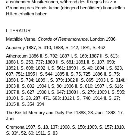
ausübenden Musikerinnen, während des Krieges bis zur
Gründung des Fonds keine (dringend benötigten) finanziellen
Hilfen erhalten haben.
LITERATUR
Mathilde Verne,
Chords of Remembrance
, London 1936.
Academy 1887, S. 310; 1888, S. 142; 1891, S. 462
Athenæum 1886 II, S. 792; 1887 I, S. 169; 1887 II, S. 613;
1888 I, S. 253, 737; 1889 II, S. 681; 1891 II, S. 107, 693;
1892 I, S. 608; 1892 II, S. 561; 1893 II, S. 40; 1894 I, S. 623,
687, 751; 1895 I, S. 544; 1895 II, S. 75, 725; 1896 II, S. 75;
1898 I, S. 734; 1899 I, S. 379; 1902 II, S. 865; 1903 I, S. 314f.;
1903 II, S. 802; 1904 I, S. 90; 1906 II, S. 810; 1907 I, S. 616;
1907 II, S. 627; 1908 I, S. 647; 1908 II, S. 279; 1909 I, S. 595;
1910 I, S. 23, 287, 471, 683; 1912 I, S. 740; 1914 II, S. 27;
1915 II, S. 354, 394
The Bristol Mercury and Daily Post 1888, 23. Juni; 1893, 17.
Juni
Cremona 1907, S. 18, 137; 1908, S. 150; 1909, S. 157; 1910,
S. 33f., 52, 60; 1911, S. 83