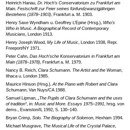
Heinrich Hanau,
Dr. Hoch’s Conservatorium zu Frankfurt am
Main. Festschrift zur Feier seines fünfundzwanzigjährigen
Bestehens (1878–1903)
, Frankfurt a. M. 1903.
Henry Saxe Wyndham u. Geoffrey L’Epine (Hrsg.),
Who’s
Who in Music. A Biographical Record of Contemporary
Musicians
, London 1913.
Henry Joseph Wood,
My Life of Music
, London 1938, Repr.
Freeport/NY 1971.
Peter Cahn,
Das Hoch’sche Konservatorium in Frankfurt am
Main (1878–1978)
, Frankfurt a. M. 1979.
Nancy B. Reich,
Clara Schumann. The Artist and the Woman
,
Ithaca u. London 1985.
Maurice Hinson (Hrsg.),
At the Piano with Robert and Clara
Schumann
, Van Nuys/CA 1988.
Samuel Lipman,
„The Pupils of Clara Schumann and the uses
of tradition“
, in:
Music and More.
Essays 1975–1991
, hrsg. von
dems., Evanston/IL 1992, S. 130–140.
Bryan Crimp,
Solo.
The Biography of Solomon
, Hexham 1994.
Michael Musgrave,
The Musical Life of the Crystal Palace
,