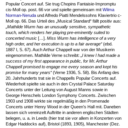
Popular Concert auf. Sie trug Chopins Fantaisie-Impromptu
cis-Moll op. post. 66 vor und spielte gemeinsam mit
Wilma
Norman-Neruda
und Alfredo Piatti Mendelssohns Klaviertrio c-
Moll op. 66. Das Urteil des „Musical Standard“ fällt positiv aus:
„Mathilde Wurm has an unusually sensitive, sympathetic
touch, which renders her playing pre-eminently suited to
concerted music
[…].
Miss Wurm has intelligence of a very
high order, and her execution is up to a fair average“
(ebd.
1887 I, S. 67). Auch Arthur Chappell war von der Musikerin
eingenommen. Mathilde Verne schreibt:
„I knew I had made a
success of my first appearance in pub
lic, for Mr. Arthur
Chappell promised to engage me every season and kept his
promise for many years“
(Verne 1936, S. 58). Bis Anfang des
20. Jahrhunderts trat sie in Chappells Popular Concerts auf.
Wiederholt spielte sie auch in den Crystal Palace Saturday
Concerts unter der Leitung von August Manns sowie in
George Henschels London Symphony Concerts. Zwischen
1903 und 1908 wirkte sie regelmäßig in den Promenade
Concerts unter Henry Wood in der Queen’s Hall mit. Daneben
lassen sich vereinzelt Auftritte in anderen englischen Städten
belegen, u. a. in Leeds (hier trat sie vor allem in Konzerten von
Edgar Haddocks auf), Bristol (1893, 1905), Manchester (Dez.