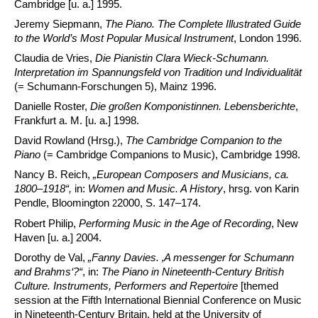
Cambridge [u. a.] 1995.
Jeremy Siepmann,
The Piano. The Complete Illustrated Guide
to the World’s Most Popular Musical Instrument
, London 1996.
Claudia de Vries,
Die Pianistin Clara Wieck-Schumann.
Interpretation im Spannungsfeld von Tradition und Individualität
(= Schumann-Forschungen 5), Mainz 1996.
Danielle Roster,
Die großen Komponistinnen. Lebensberichte
,
Frankfurt a. M. [u. a.] 1998.
David Rowland (Hrsg.),
The Cambridge Companion to the
Piano
(= Cambridge Companions to Music), Cambridge 1998.
Nancy B. Reich,
„
European Composers and Musicians, ca.
1800–1918“,
in:
Women and Music. A History
, hrsg. von Karin
Pendle, Bloomington
2000, S. 147–174.
2
Robert Philip,
Performing Music in the Age of Recording
, New
Haven [u. a.] 2004.
Dorothy de Val,
„Fanny Davies.
‚A messenger for Schumann
and Brahms‘?“
, in:
The Piano in Nineteenth-Century British
Culture. Instruments, Performers and Repertoire
[themed
session at the Fifth International Biennial Conference on Music
in Nineteenth-Century Britain, held at the University of