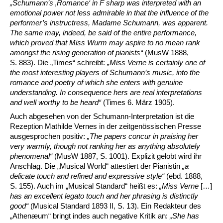
„Schumann’s ‚Romance‘ in F sharp was interpreted with an
emotional power not less admirable in that the influence of the
performer’s instructress, Madame Schumann, was apparent.
The same may, indeed, be said of the entire performance,
which proved that Miss Wurm may aspire to no mean rank
amongst the rising generation of pianists“
(MusW 1888,
S. 883). Die „Times“ schreibt:
„Miss Verne is certainly one of
the most interesting players of Schumann’s music, into the
romance and poetry of which she enters with genuine
understanding. In consequence hers are real interpretations
and well worthy to be heard“
(Times 6. März 1905).
Auch abgesehen von der Schumann-Interpretation ist die
Rezeption Mathilde Vernes in der zeitgenössischen Presse
ausgesprochen positiv:
„The papers concur in praising her
very warmly, though not ranking her as anything absolutely
phenomenal“
(MusW 1887, S. 1001). Explizit gelobt wird ihr
Anschlag. Die „Musical World“ attestiert der Pianistin
„a
delicate touch and refined and expressive style“
(ebd. 1888,
S. 155). Auch im „Musical Standard“ heißt es:
„Miss Verne
[…]
has an excellent legato touch and her phrasing is distinctly
good“
(Musical Standard 1893 II, S. 13). Ein Redakteur des
„Athenæum“ bringt indes auch negative Kritik an:
„She has