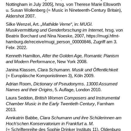
Nottingham in July 2005], hrsg. von Therese Marie Ellsworth
u. Susan Wollenberg (= Music in Nineteenth-Century Britain),
Aldershot 2007.
Silke Wenzel, Art.
„Mathilde Verne“
, in:
MUGI.
Musikvermittlung und Genderforschung im Internet,
hrsg. von
Beatrix Borchard und Nina Noeske, 2007, https://mugi.hfmt-
hamburg.de/receive/mugi_person_00000846, Zugriff am 3.
Febr. 2022.
Kenneth Hamilton,
After the Golden Age, Romantic Pianism
and Modern Performance
, New York 2008.
Janina Klassen,
Clara Schumann. Musik und Öffentlichkeit
(= Europäische Komponistinnen 3), Köln 2009.
Adrian Room,
Dictionary of Pseudonyms. 13000 Assumed
Names and their Origins
, 5. Auflage, London 2010.
Laura Seddon,
British Women Composers and Instrumental
Chamber Music in the Early Twentieth Century
, Farnham
2013.
Annkatrin Babbe,
Clara Schumann und ihre Schülerinnen am
Hoch’schen Konservatorium in Frankfurt a. M.
(= Schriftenreihe des Sophie Drinker Instituts 11), Oldenburg