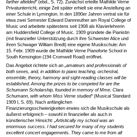
farther afielded“
(ebd., S. 72).
Zunächst erteilte Mathilde Verne
Privatunterricht, einige Zeit später erhielt sie eine Anstellung an
einer Schule in Lymington. In den 1890er Jahren vertrat sie für
etwa zwei Semester Edward Dannreuther am Royal College of
Music und arbeitete spätestens seit 1908 als Klavierlehrerin
am Huddersfield College of Music. 1909 gründete die Pianistin
(mit finanzieller Unterstützung durch ihre Schwester Alice und
ihren Schwager William Bredt) eine eigene Musikschule: Am
15. Febr. 1909 wurde die Mathilde Verne Pianoforte School in
South Kensington (194 Cromwell Road) eröffnet.
Das Angebot richtete sich an
„amateurs and professionals of
both sexes, and,
in addition to piano teaching, orchestral,
ensemble, theory, harmony and sight-reading classes will be
established. Among the prizes to be competed for are the
Schumann Scholarship, founded in memory of Mme. Clara
Schumann, with whom Miss Verne studied“
(Musical Standard
1909 I, S. 69). Nach anfänglichen
Finanzierungsschwierigkeiten erwies sich die Musikschule als
äußerst erfolgreich – sowohl in finanzieller als auch in
künstlerischer Hinsicht:
„Artistically my school was an
enormous success.
I had secured for many of my students
excellent concert engagements. They came to me from all