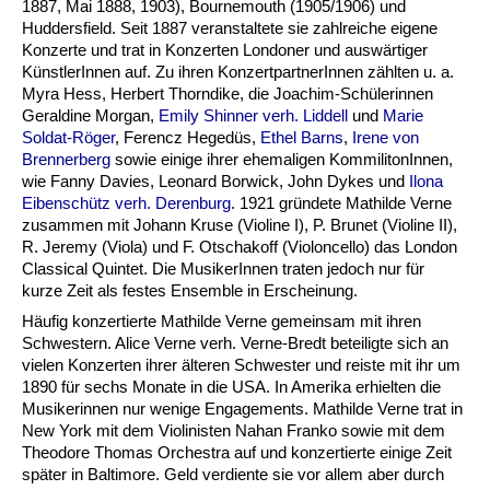
1887, Mai 1888, 1903), Bournemouth (1905/1906) und
Huddersfield. Seit 1887 veranstaltete sie zahlreiche eigene
Konzerte und trat in Konzerten Londoner und auswärtiger
KünstlerInnen auf. Zu ihren KonzertpartnerInnen zählten u. a.
Myra Hess, Herbert Thorndike, die Joachim-Schülerinnen
Geraldine Morgan,
Emily Shinner verh. Liddell
und
Marie
Soldat-Röger
, Ferencz Hegedüs,
Ethel Barns
,
Irene von
Brennerberg
sowie einige ihrer ehemaligen KommilitonInnen,
wie Fanny Davies, Leonard Borwick, John Dykes und
Ilona
Eibenschütz verh. Derenburg
. 1921 gründete Mathilde Verne
zusammen mit Johann Kruse (Violine I), P. Brunet (Violine II),
R. Jeremy (Viola) und F. Otschakoff (Violoncello) das London
Classical Quintet. Die MusikerInnen traten jedoch nur für
kurze Zeit als festes Ensemble in Erscheinung.
Häufig konzertierte Mathilde Verne gemeinsam mit ihren
Schwestern. Alice Verne verh. Verne-Bredt beteiligte sich an
vielen Konzerten ihrer älteren Schwester und reiste mit ihr um
1890 für sechs Monate in die USA. In Amerika erhielten die
Musikerinnen nur wenige Engagements. Mathilde Verne trat in
New York mit dem Violinisten Nahan Franko sowie mit dem
Theodore Thomas Orchestra auf und konzertierte einige Zeit
später in Baltimore. Geld verdiente sie vor allem aber durch