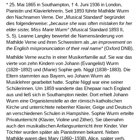
* 25. Mai 1865 in Southampton, † 4. Juni 1936 in London,
Pianistin und Klavierlehrerin. Seit 1893 führte Mathilde Wurm
den Nachnamen Verne. Der „Musical Standard“ begründet
dies folgenderweise:
„because she was often mistaken for her
elder sister, Miss Marie Wurm“
(Musical Standard 1893 II,
S. 5). Leanne Langley bewertet die Namensänderung von
Mathilde Verne und ihren Schwestern als
„an improvement on
the English mispronunciation of their real name“
(Oxford DNB).
Mathilde Verne wuchs in einer Musikerfamilie auf. Sie war das
vierte von zehn Kindern von Johann (Evangelist) Wurm
(1828−1892) und (Marie) Sophie geb. Niggl (1838−1883). Die
Eltern stammten aus Bayern, wo Johann Wurm als
Musiklehrer gearbeitet hatte. Sophie Niggl war eine seiner
Schülerinnen. Um 1859 wanderte das Ehepaar nach England
aus und ließ sich in Southampton nieder. Dort erhielt Johann
Wurm eine Organistenstelle an der römisch-katholischen
Kirche und unterrichtete nebenher Klavier, Geige und Deutsch
an verschiedenen Schulen in Hampshire. Sophie Wurm erteilte
Privatunterricht (Klavier, Violine und Zither). Sie übernahm
auch den musikalischen Anfangsunterricht ihrer Kinder. Vier
Töchter wurden später als Pianistinnen bekannt. Neben
Mathilde waren dies Mary (1860−1938), Alice, später verh.