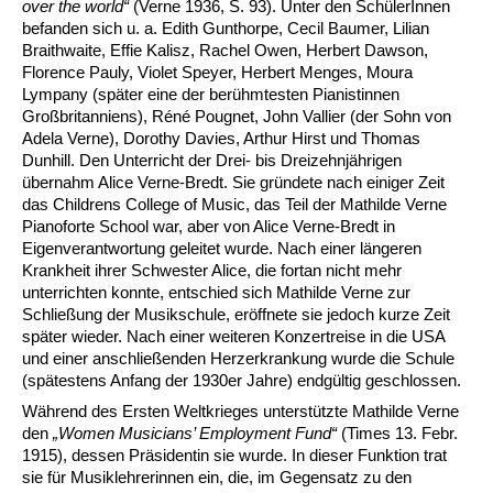
over the world“
(Verne 1936, S. 93). Unter den SchülerInnen
befanden sich u. a. Edith Gunthorpe, Cecil Baumer, Lilian
Braithwaite, Effie Kalisz, Rachel Owen, Herbert Dawson,
Florence Pauly, Violet Speyer, Herbert Menges, Moura
Lympany (später eine der berühmtesten Pianistinnen
Großbritanniens), Réné Pougnet, John Vallier (der Sohn von
Adela Verne), Dorothy Davies, Arthur Hirst und Thomas
Dunhill. Den Unterricht der Drei- bis Dreizehnjährigen
übernahm Alice Verne-Bredt. Sie gründete nach einiger Zeit
das Childrens College of Music, das Teil der Mathilde Verne
Pianoforte School war, aber von Alice Verne-Bredt in
Eigenverantwortung geleitet wurde. Nach einer längeren
Krankheit ihrer Schwester Alice, die fortan nicht mehr
unterrichten konnte, entschied sich Mathilde Verne zur
Schließung der Musikschule, eröffnete sie jedoch kurze Zeit
später wieder. Nach einer weiteren Konzertreise in die USA
und einer anschließenden Herzerkrankung wurde die Schule
(spätestens Anfang der 1930er Jahre) endgültig geschlossen.
Während des Ersten Weltkrieges unterstützte Mathilde Verne
den
„Women Musicians’ Employment Fund“
(Times 13. Febr.
1915), dessen Präsidentin sie wurde. In dieser Funktion trat
sie für Musiklehrerinnen ein, die, im Gegensatz zu den