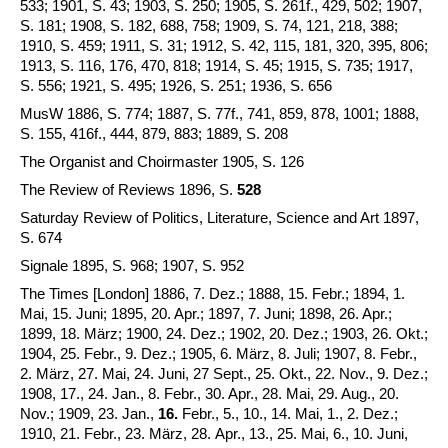
533; 1901, S. 43; 1903, S. 250; 1905, S. 261f., 429, 502; 1907,
S. 181; 1908, S. 182, 688, 758; 1909, S. 74, 121, 218, 388;
1910, S. 459; 1911, S. 31; 1912, S. 42, 115, 181, 320, 395, 806;
1913, S. 116, 176, 470, 818; 1914, S. 45; 1915, S. 735; 1917,
S. 556; 1921, S. 495; 1926, S. 251; 1936, S. 656
MusW 1886, S. 774; 1887, S. 77f., 741, 859, 878, 1001; 1888,
S. 155, 416f., 444, 879, 883; 1889, S. 208
The Organist and Choirmaster 1905, S. 126
The Review of Reviews 1896, S.
528
Saturday Review of Politics, Literature, Science and Art 1897,
S. 674
Signale 1895, S. 968; 1907, S. 952
The Times [London] 1886, 7. Dez.; 1888, 15. Febr.; 1894, 1.
Mai, 15. Juni; 1895, 20. Apr.; 1897, 7. Juni; 1898, 26. Apr.;
1899, 18. März; 1900, 24. Dez.; 1902, 20. Dez.; 1903, 26. Okt.;
1904, 25. Febr., 9. Dez.; 1905, 6. März, 8. Juli; 1907, 8. Febr.,
2. März, 27. Mai, 24. Juni, 27 Sept., 25. Okt., 22. Nov., 9. Dez.;
1908, 17., 24. Jan., 8. Febr., 30. Apr., 28. Mai, 29. Aug., 20.
Nov.; 1909, 23. Jan.,
16.
Febr., 5., 10., 14. Mai, 1., 2. Dez.;
1910, 21. Febr., 23. März, 28. Apr., 13., 25. Mai, 6., 10. Juni,