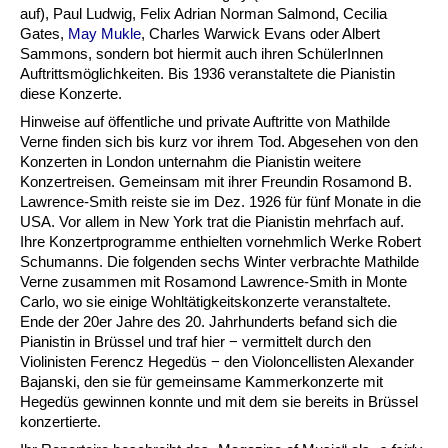
auf), Paul Ludwig, Felix Adrian Norman Salmond, Cecilia
Gates,
May Mukle
, Charles Warwick Evans oder Albert
Sammons, sondern bot hiermit auch ihren SchülerInnen
Auftrittsmöglichkeiten. Bis 1936 veranstaltete die Pianistin
diese Konzerte.
Hinweise auf öffentliche und private Auftritte von Mathilde
Verne finden sich bis kurz vor ihrem Tod. Abgesehen von den
Konzerten in London unternahm die Pianistin weitere
Konzertreisen. Gemeinsam mit ihrer Freundin Rosamond B.
Lawrence-Smith reiste sie im Dez. 1926 für fünf Monate in die
USA. Vor allem in New York trat die Pianistin mehrfach auf.
Ihre Konzertprogramme enthielten vornehmlich Werke Robert
Schumanns. Die folgenden sechs Winter verbrachte Mathilde
Verne zusammen mit Rosamond Lawrence-Smith in Monte
Carlo, wo sie einige Wohltätigkeitskonzerte veranstaltete.
Ende der 20er Jahre des 20. Jahrhunderts befand sich die
Pianistin in Brüssel und traf hier − vermittelt durch den
Violinisten Ferencz Hegedüs − den Violoncellisten Alexander
Bajanski, den sie für gemeinsame Kammerkonzerte mit
Hegedüs gewinnen konnte und mit dem sie bereits in Brüssel
konzertierte.