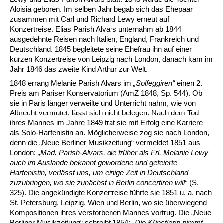
Aloisia geboren. Im selben Jahr begab sich das Ehepaar
zusammen mit Carl und Richard Lewy erneut auf
Konzertreise. Elias Parish Alvars unternahm ab 1844
ausgedehnte Reisen nach Italien, England, Frankreich und
Deutschland. 1845 begleitete seine Ehefrau ihn auf einer
kurzen Konzertreise von Leipzig nach London, danach kam im
Jahr 1846 das zweite Kind Arthur zur Welt.
1848 errang Melanie Parish Alvars im
„Solfeggiren“
einen 2.
Preis am Pariser Konservatorium (AmZ 1848, Sp. 544). Ob
sie in Paris länger verweilte und Unterricht nahm, wie von
Albrecht vermutet, lässt sich nicht belegen. Nach dem Tod
ihres Mannes im Jahre 1849 trat sie mit Erfolg eine Karriere
als Solo-Harfenistin an. Möglicherweise zog sie nach London,
denn die „Neue Berliner Musikzeitung“ vermeldet 1851 aus
London:
„Mad. Parish-Alvars, die früher als Frl. Melanie Lewy
auch im Auslande bekannt gewordene und gefeierte
Harfenistin, verlässt uns, um einige Zeit in Deutschland
zuzubringen, wo sie zunächst in Berlin concertiren will
“
(S.
325). Die angekündigte Konzertreise führte sie 1851 u. a. nach
St. Petersburg, Leipzig, Wien und Berlin, wo sie überwiegend
Kompositionen ihres verstorbenen Mannes vortrug. Die „Neue
Berliner Musikzeitung“ schreibt 1854:
„Die Künstlerin nimmt