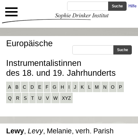
Hilfe
Europäische
Instrumentalistinnen
des 18. und 19. Jahrhunderts
A
B
C
D
E
F
G
H
I
J
K
L
M
N
O
P
Q
R
S
T
U
V
W
XYZ
Lewy
,
Levy
, Melanie, verh. Parish