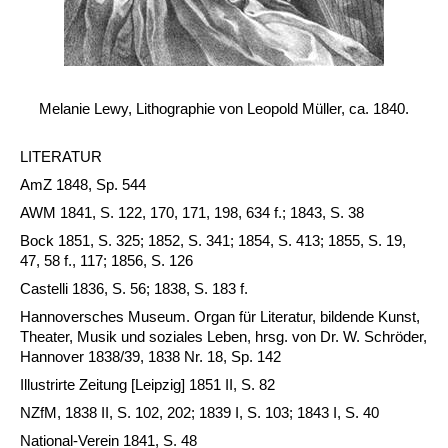
Melanie Lewy, Lithographie von Leopold Müller, ca. 1840.
LITERATUR
AmZ 1848, Sp. 544
AWM 1841, S. 122, 170, 171, 198, 634 f.; 1843, S. 38
Bock 1851, S. 325; 1852, S. 341; 1854, S. 413; 1855, S. 19,
47, 58 f., 117; 1856, S. 126
Castelli 1836, S. 56; 1838, S. 183 f.
Hannoversches Museum. Organ für Literatur, bildende Kunst,
Theater, Musik und soziales Leben, hrsg. von Dr. W. Schröder,
Hannover 1838/39, 1838 Nr. 18, Sp. 142
Illustrirte Zeitung [Leipzig] 1851 II, S. 82
NZfM, 1838 II, S. 102, 202; 1839 I, S. 103; 1843 I, S. 40
National-Verein 1841, S. 48