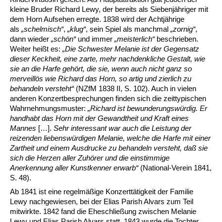
kleine Bruder Richard Lewy, der bereits als Siebenjähriger mit
dem Horn Aufsehen erregte. 1838 wird der Achtjährige
als
„schelmisch
“
,
„klug
“
, sein Spiel als manchmal
„zornig
“
,
dann wieder
„schön
“
und immer
„meisterlich
“
beschrieben.
Weiter heißt es:
„Die Schwester Melanie ist der Gegensatz
dieser Keckheit, eine zarte, mehr nachdenkliche Gestalt, wie
sie an die Harfe gehört, die sie, wenn auch nicht ganz so
merveillös wie Richard das Horn, so artig und zierlich zu
behandeln versteht
“
(NZfM 1838 II, S. 102). Auch in vielen
anderen Konzertbesprechungen finden sich die zeittypischen
Wahrnehmungsmuster:
„Richard ist bewunderungswürdig. Er
handhabt das Horn mit der Gewandtheit und Kraft eines
Mannes
[…].
Sehr interessant war auch die Leistung der
reizenden liebenswürdigen Melanie, welche die Harfe mit einer
Zartheit und einem Ausdrucke zu behandeln versteht, daß sie
sich die Herzen aller Zuhörer und die einstimmige
Anerkennung aller Kunstkenner erwarb
“
(National-Verein 1841,
S. 48).
Ab 1841 ist eine regelmäßige Konzerttätigkeit der Familie
Lewy nachgewiesen, bei der Elias Parish Alvars zum Teil
mitwirkte. 1842 fand die Eheschließung zwischen Melanie
Lewy und Elias Parish Alvars statt. 1843 wurde die Tochter