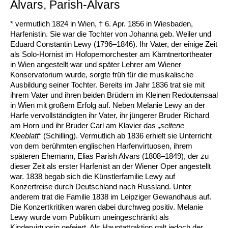
Alvars, Parish-Alvars
* vermutlich 1824 in Wien, † 6. Apr. 1856 in Wiesbaden,
Harfenistin. Sie war die Tochter von Johanna geb. Weiler und
Eduard Constantin Lewy (1796–1846). Ihr Vater, der einige Zeit
als Solo-Hornist im Hofopernorchester am Kärntnertortheater
in Wien angestellt war und später Lehrer am Wiener
Konservatorium wurde, sorgte früh für die musikalische
Ausbildung seiner Tochter. Bereits im Jahr 1836 trat sie mit
ihrem Vater und ihren beiden Brüdern im Kleinen Redoutensaal
in Wien mit großem Erfolg auf. Neben Melanie Lewy an der
Harfe vervollständigten ihr Vater, ihr jüngerer Bruder Richard
am Horn und ihr Bruder Carl am Klavier das
„seltene
Kleeblatt“
(Schilling). Vermutlich ab 1836 erhielt sie Unterricht
von dem berühmten englischen Harfenvirtuosen, ihrem
späteren Ehemann, Elias Parish Alvars (1808–1849), der zu
dieser Zeit als erster Harfenist an der Wiener Oper angestellt
war. 1838 begab sich die Künstlerfamilie Lewy auf
Konzertreise durch Deutschland nach Russland. Unter
anderem trat die Familie 1838 im Leipziger Gewandhaus auf.
Die Konzertkritiken waren dabei durchweg positiv. Melanie
Lewy wurde vom Publikum uneingeschränkt als
Kindervirtuosin gefeiert. Als Hauptattraktion galt jedoch der