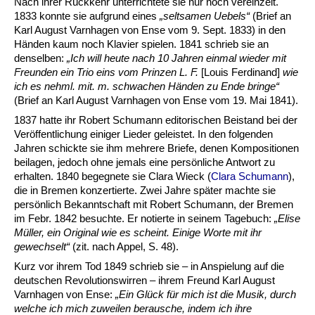
Nach ihrer Rückkehr unterrichtete sie nur noch vereinzelt.
1833 konnte sie aufgrund eines
„seltsamen Uebels
“
(Brief an
Karl August Varnhagen von Ense vom 9. Sept. 1833) in den
Händen kaum noch Klavier spielen. 1841 schrieb sie an
denselben:
„Ich will heute nach 10 Jahren einmal wieder mit
Freunden ein Trio eins vom Prinzen L. F.
[Louis Ferdinand]
wie
ich es nehml. mit. m. schwachen Händen zu Ende bringe
“
(Brief an Karl August Varnhagen von Ense vom 19. Mai 1841).
1837 hatte ihr Robert Schumann editorischen Beistand bei der
Veröffentlichung einiger Lieder geleistet. In den folgenden
Jahren schickte sie ihm mehrere Briefe, denen Kompositionen
beilagen, jedoch ohne jemals eine persönliche Antwort zu
erhalten. 1840 begegnete sie Clara Wieck (
Clara Schumann
),
die in Bremen konzertierte. Zwei Jahre später machte sie
persönlich Bekanntschaft mit Robert Schumann, der Bremen
im Febr. 1842 besuchte. Er notierte in seinem Tagebuch:
„Elise
Müller, ein Original wie es scheint. Einige Worte mit ihr
gewechselt
“
(zit. nach Appel, S. 48).
Kurz vor ihrem Tod 1849 schrieb sie – in Anspielung auf die
deutschen Revolutionswirren – ihrem Freund Karl August
Varnhagen von Ense:
„Ein Glück für mich ist die Musik, durch
welche ich mich zuweilen berausche, indem ich ihre