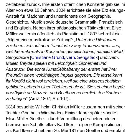
zeitlebens zurück. Ihre ersten öffentlichen Konzerte gab sie im
Alter von etwa 10 Jahren. 1804 errichtete sie eine Erziehungs-
Anstalt für Mädchen und unterrichtete dort Geographie,
Geschichte, Musik sowie deutsche Grammatik, Französisch
und Englisch. Neben ihrer pädagogischen Tätigkeit trat Elise
Müller weiterhin öffentlich als Pianistin auf. 1807 schreibt die
„Allgemeine musikalische Zeitung“:
„Unter den Dilettanten
zeichnen sich auf dem Pianoforte zwey Frauenzimmer aus,
welche mehrmals in Konzerten gespielt haben; nämlich: Mad.
Sengstacke
[
Christiane Grund, verh. Sengstack
]
und Dem.
Müller. Beyde spielen mit Leichtigkeit, Sicherheit und
Ausdruck. Die echte Kunstliebhaberey der ersten hat ihrer
Freundin einen wohlthätigen Impuls gegeben. Die letzte kann
ihr Vorbild nicht wol erreichen, weil sie eine wissenschaftlich
gebildete Lehrerin einer Töchterschule ist. Sie scheinen beyde
vorzüglich an Mozarts und Beethovens herrlichsten Sachen
zu hangen“
(AmZ 1807, Sp. 107).
1814 besuchte Wilhelm Christian Müller zusammen mit seiner
Tochter Goethe in Wiesbaden. Einige Jahre später sandte
Elise Müller Goethe – durch Vermittlung des befreundeten
bremischen Schriftstellers Karl Iken – eigene Kompositionen
zu. Karl Iken schrieb am 26. Mai 1817 an Goethe und empfahl