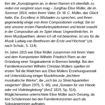
ihm die
„Kunstjüngerin an, in deren Namen ich ebenfalls zu
reden mir vergönnt seyn mag – Jungfrau Elise Müller, die im
Sommer 1814, nebst ihrem Vater, Dr. W. C. Müller, das Glück
hatte, Ew. Excellenz in Wisbaden zu sprechen, und Ihnen
gegenwärtig einige von ihren Compositionen vorlegt. Sie ist
eine unserer ersten Pianofortespielerinnen und leistet sowohl
in der Composition als im Spiel etwas Ungewöhnliches. In
ihren Musikparthien, denen ich oft mit beiwohne, ist uns für die
Musik Ludwig van Beethoven der Erste und Höchste“
(zit.
nach Schulz, S. 114).
Im Jahre 1815 war Elise Müller zusammen mit ihrem Vater
und dem Komponisten Wilhelm Friedrich Riem an der
Gründung einer Singakademie in Bremen beteiligt. Bei den
Familienkonzerten Wilhelm Christian Müllers spielten im
ersten Teil die Mädchen aus Elise Müllers Erziehungsanstalt
mit Unterstützung einiger Musikfreunde
„leichtere
musikalische Werke
“
, die
„sich bis zu Streichquartetten
steigerten
“
(Blum 1975, S. 66), und
„Sonaten für vier Hände
oder mit Violinbegleitung“
(AmZ 1819, Sp. 514).
Möglicherweise unterrichtete Elise Müller auch Gesang, da
ihre Schülerinnen bei den Familienkonzerten auch als
Solosängerinnen auftraten.