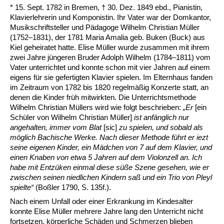
* 15. Sept. 1782 in Bremen, † 30. Dez. 1849 ebd., Pianistin,
Klavierlehrerin und Komponistin. Ihr Vater war der Domkantor,
Musikschriftsteller und Pädagoge Wilhelm Christian Müller
(1752–1831), der 1781 Maria Amalia geb. Buken (Buck) aus
Kiel geheiratet hatte. Elise Müller wurde zusammen mit ihrem
zwei Jahre jüngeren Bruder Adolph Wilhelm (1784–1811) vom
Vater unterrichtet und konnte schon mit vier Jahren auf einem
eigens für sie gefertigten Klavier spielen. Im Elternhaus fanden
im Zeitraum von 1782 bis 1820 regelmäßig Konzerte statt, an
denen die Kinder früh mitwirkten. Die Unterrichtsmethode
Wilhelm Christian Müllers wird wie folgt beschrieben:
„Er
[ein
Schüler von Wilhelm Christian Müller]
ist anfänglich nur
angehalten, immer vom Blat
[sic]
zu spielen, und sobald als
möglich Bachische Werke. Nach dieser Methode führt er iezt
seine eigenen Kinder, ein Mädchen von 7 auf dem Klavier, und
einen Knaben von etwa 5 Jahren auf dem Violonzell an. Ich
habe mit Entzüken einmal diese süße Szene gesehen, wie er
zwischen seinen niedlichen Kindern saß und ein Trio von Pleyl
spielte“
(Boßler 1790, S. 135f.).
Nach einem Unfall oder einer Erkrankung im Kindesalter
konnte Elise Müller mehrere Jahre lang den Unterricht nicht
fortsetzen, körperliche Schäden und Schmerzen blieben