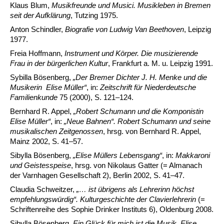
Klaus Blum,
Musikfreunde und Musici. Musikleben in Bremen
seit der Aufklärung
, Tutzing 1975.
Anton Schindler,
Biografie von Ludwig Van Beethoven
, Leipzig
1977.
Freia Hoffmann,
Instrument und Körper. Die musizierende
Frau in der bürgerlichen Kultur
, Frankfurt a. M. u. Leipzig 1991.
Sybilla Bösenberg,
„
Der Bremer Dichter J. H. Menke und die
Musikerin Elise Müller
“
, in:
Zeitschrift für Niederdeutsche
Familienkunde
75 (2000), S. 121–124.
Bernhard R. Appel,
„Robert Schumann und die Komponistin
Elise Müller
“
, in:
„Neue Bahnen
“
. Robert Schumann und seine
musikalischen Zeitgenossen
, hrsg. von Bernhard R. Appel,
Mainz 2002, S. 41–57.
Sibylla Bösenberg,
„Elise Müllers Lebensgang
“
, in:
Makkaroni
und Geistesspeise
, hrsg. von Nikolaus Gatter (= Almanach
der Varnhagen Gesellschaft 2), Berlin 2002, S. 41–47.
Claudia Schweitzer,
„… ist übrigens als Lehrerinn höchst
empfehlungswürdig“. Kulturgeschichte der Clavierlehrerin
(=
Schriftenreihe des Sophie Drinker Instituts 6), Oldenburg 2008.
Sibylla Bösenberg,
Ein Glück für mich ist die Musik. Elise