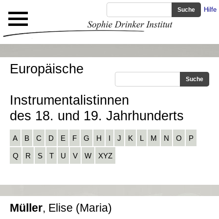
Hilfe
Europäische
Instrumentalistinnen
des 18. und 19. Jahrhunderts
A
B
C
D
E
F
G
H
I
J
K
L
M
N
O
P
Q
R
S
T
U
V
W
XYZ
Müller
, Elise (Maria)