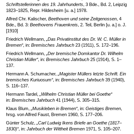
Schriftstellerinnen des 19. Jahrhunderts
, 3 Bde., Bd. 2, Leipzig
1823–1825, Repr. Hildesheim [u. a.] 1978.
Alfred Chr. Kalischer,
Beethoven und seine Zeitgenossen
, 4
Bde., Bd. 3:
Beethovens Frauenkreis
, 2. Teil, Berlin [u. a.] o. J.
[1910]
Friedrich Wellmann,
„Das Privatinstitut des Dr. W. C. Müller in
Bremen
“
, in:
Bremisches Jahrbuch
23 (1911), S. 172–196.
Friedrich Wellmann,
„Der bremische Domkantor Dr. Wilhelm
Christian Müller“
, in:
Bremisches Jahrbuch
25 (1914), S. 1–
137.
Hermann A. Schumacher,
„Magister Müllers letzte Schrift. Ein
bremisches Kuriuosum
“
, in:
Bremisches Jahrbuch
39 (1940),
S. 116–137.
Hermann Tardel,
„Wilhelm Christian Müller bei Goethe
“
in:
Bremisches Jahrbuch
41 (1944), S. 305–315.
Klaus Blum,
„Musikleben in Bremen
“
, in:
Geistiges Bremen
,
hrsg. von Alfred Faust, Bremen 1960, S. 177–206.
Günter Schulz,
„Carl Ludwig Ikens Briefe an Goethe (1817–
1830)
“
, in:
Jahrbuch der Wittheit Bremen
1971, S. 105–207.