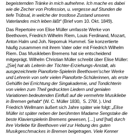
begeisternden Tränke in mich aufnehme. Ich mache es dabei
wie die Zecher von Profession, u. vergesse auf Stunden die
tiefe Trübsal, in welche der trostlose Zustand unseres
Vaterlandes mich leben läßt“
(Brief vom 10. Okt. 1849).
Das Repertoire von Elise Müller umfasste Werke von
Beethoven, Friedrich Wilhelm Riem, Louis Ferdinand, Mozart,
Anton Halm und Joh. Nepomuk Hummel. Sie konzertierte
häufig zusammen mit ihrem Vater oder mit Friedrich Wilhelm
Riem. Das Musikleben Bremens hat sie entscheidend
mitgeprägt. Wilhelm Christian Müller schreibt über Elise Müller:
„
[Sie]
hat als Leiterin der Töchter-Erziehungs-Anstalt, als
ausgezeichnete Pianoforte-Spielerin Beethoven’scher Werke
und Lehrerin von sehr vielen Pianoforte-Schülerinnen, als erste
Gehülfin bei Errichtung der Singakademie, und Tondichterin
von vielen zum Theil gedruckten Liedern und genialen
Variationen bedeutenden Einfluß auf die vermehrte Musikliebe
in Bremen gehabt
“
(W. C. Müller 1830, S. 276f. ). Und
Friedrich Wellmann äußert sich Jahre später wie folgt:
„Elise
Müller ist später neben der berühmten Madame Sengstake die
beste Klavierspielerin Bremens gewesen,
[…]
und
[hat]
durch
ihre Vorliebe für Beethoven viel zur Hebung des guten
Musikgeschmackes in Bremen beigetragen. Viele Kenner