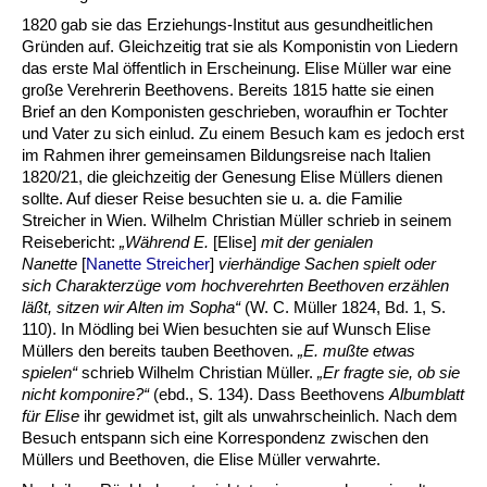
1820 gab sie das Erziehungs-Institut aus gesundheitlichen
Gründen auf. Gleichzeitig trat sie als Komponistin von Liedern
das erste Mal öffentlich in Erscheinung. Elise Müller war eine
große Verehrerin Beethovens. Bereits 1815 hatte sie einen
Brief an den Komponisten geschrieben, woraufhin er Tochter
und Vater zu sich einlud. Zu einem Besuch kam es jedoch erst
im Rahmen ihrer gemeinsamen Bildungsreise nach Italien
1820/21, die gleichzeitig der Genesung Elise Müllers dienen
sollte. Auf dieser Reise besuchten sie u. a. die Familie
Streicher in Wien. Wilhelm Christian Müller schrieb in seinem
Reisebericht:
„Während E.
[Elise]
mit der genialen
Nanette
[
Nanette Streicher
]
vierhändige Sachen spielt oder
sich Charakterzüge vom hochverehrten Beethoven erzählen
läßt, sitzen wir Alten im Sopha
“
(W. C. Müller 1824, Bd. 1, S.
110). In Mödling bei Wien besuchten sie auf Wunsch Elise
Müllers den bereits tauben Beethoven.
„E. mußte etwas
spielen
“
schrieb Wilhelm Christian Müller.
„Er fragte sie, ob sie
nicht komponire?
“
(ebd., S. 134). Dass Beethovens
Albumblatt
für Elise
ihr gewidmet ist, gilt als unwahrscheinlich. Nach dem
Besuch entspann sich eine Korrespondenz zwischen den
Müllers und Beethoven, die Elise Müller verwahrte.