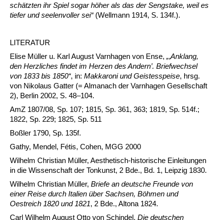
schätzten ihr Spiel sogar höher als das der Sengstake, weil es
tiefer und seelenvoller sei
“
(Wellmann 1914, S. 134f.).
LITERATUR
Elise Müller u. Karl August Varnhagen von Ense,
„
‚
Anklang,
den Herzliches findet im Herzen des Andern’. Briefwechsel
von 1833 bis 1850
“
, in:
Makkaroni und Geistesspeise
, hrsg.
von Nikolaus Gatter (= Almanach der Varnhagen Gesellschaft
2), Berlin 2002, S. 48–104.
AmZ 1807/08, Sp. 107; 1815, Sp. 361, 363; 1819, Sp. 514f.;
1822, Sp. 229; 1825, Sp. 511
Boßler 1790, Sp. 135f.
Gathy, Mendel, Fétis, Cohen, MGG 2000
Wilhelm Christian Müller, Aesthetisch-historische Einleitungen
in die Wissenschaft der Tonkunst, 2 Bde., Bd. 1, Leipzig 1830.
Wilhelm Christian Müller,
Briefe an deutsche Freunde von
einer Reise durch Italien über Sachsen, Böhmen und
Oestreich 1820 und 1821
, 2 Bde., Altona 1824.
Carl Wilhelm August Otto von Schindel,
Die deutschen