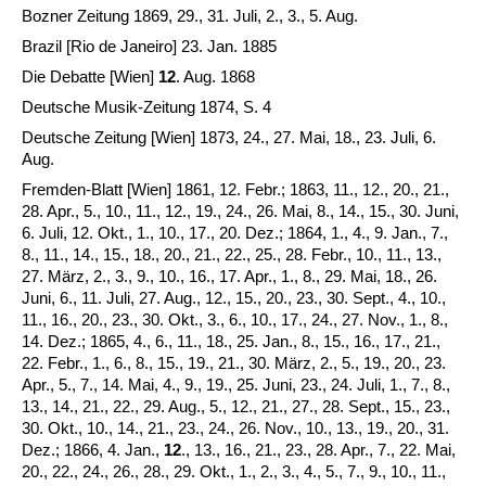
Bozner Zeitung 1869, 29., 31. Juli, 2., 3., 5. Aug.
Brazil [Rio de Janeiro] 23. Jan. 1885
Die Debatte [Wien]
12
. Aug. 1868
Deutsche Musik-Zeitung 1874, S. 4
Deutsche Zeitung [Wien] 1873, 24., 27. Mai, 18., 23. Juli, 6.
Aug.
Fremden-Blatt [Wien] 1861, 12. Febr.; 1863, 11., 12., 20., 21.,
28. Apr., 5., 10., 11., 12., 19., 24., 26. Mai, 8., 14., 15., 30. Juni,
6. Juli, 12. Okt., 1., 10., 17., 20. Dez.; 1864, 1., 4., 9. Jan., 7.,
8., 11., 14., 15., 18., 20., 21., 22., 25., 28. Febr., 10., 11., 13.,
27. März, 2., 3., 9., 10., 16., 17. Apr., 1., 8., 29. Mai, 18., 26.
Juni, 6., 11. Juli, 27. Aug., 12., 15., 20., 23., 30. Sept., 4., 10.,
11., 16., 20., 23., 30. Okt., 3., 6., 10., 17., 24., 27. Nov., 1., 8.,
14. Dez.; 1865, 4., 6., 11., 18., 25. Jan., 8., 15., 16., 17., 21.,
22. Febr., 1., 6., 8., 15., 19., 21., 30. März, 2., 5., 19., 20., 23.
Apr., 5., 7., 14. Mai, 4., 9., 19., 25. Juni, 23., 24. Juli, 1., 7., 8.,
13., 14., 21., 22., 29. Aug., 5., 12., 21., 27., 28. Sept., 15., 23.,
30. Okt., 10., 14., 21., 23., 24., 26. Nov., 10., 13., 19., 20., 31.
Dez.; 1866, 4. Jan.,
12
., 13., 16., 21., 23., 28. Apr., 7., 22. Mai,
20., 22., 24., 26., 28., 29. Okt., 1., 2., 3., 4., 5., 7., 9., 10., 11.,