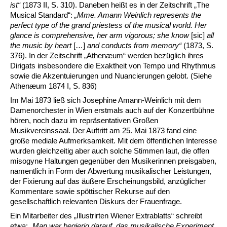
ist“
(1873 II, S. 310). Daneben heißt es in der Zeitschrift „The
Musical Standard“:
„Mme. Amann Weinlich represents the
perfect type of the grand priestess of the musical world. Her
glance is comprehensive, her arm vigorous; she know
[sic]
all
the music by heart
[…]
and conducts from memory“
(1873, S.
376). In der Zeitschrift „Athenæum“ werden bezüglich ihres
Dirigats insbesondere die Exaktheit von Tempo und Rhythmus
sowie die Akzentuierungen und Nuancierungen gelobt. (Siehe
Athenæum 1874 I, S. 836)
Im Mai 1873 ließ sich Josephine Amann-Weinlich mit dem
Damenorchester in Wien erstmals auch auf der Konzertbühne
hören, noch dazu im repräsentativen Großen
Musikvereinssaal. Der Auftritt am 25. Mai 1873 fand eine
große mediale Aufmerksamkeit. Mit dem öffentlichen Interesse
wurden gleichzeitig aber auch solche Stimmen laut, die offen
misogyne Haltungen gegenüber den Musikerinnen preisgaben,
namentlich in Form der Abwertung musikalischer Leistungen,
der Fixierung auf das äußere Erscheinungsbild, anzüglicher
Kommentare sowie spöttischer Rekurse auf den
gesellschaftlich relevanten Diskurs der Frauenfrage.
Ein Mitarbeiter des „Illustrirten Wiener Extrablatts“ schreibt
etwa:
„Man war begierig darauf, das musikalische Experiment