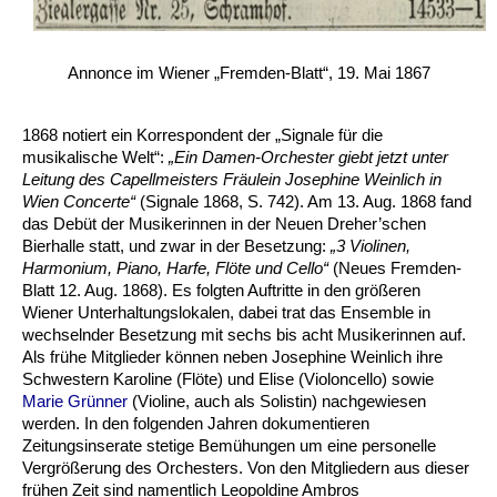
Annonce im Wiener „Fremden-Blatt“, 19. Mai 1867
1868 notiert ein Korrespondent der „Signale für die
musikalische Welt“:
„Ein Damen-Orchester giebt jetzt unter
Leitung des Capellmeisters Fräulein Josephine Weinlich in
Wien Concerte“
(Signale 1868, S. 742). Am 13. Aug. 1868 fand
das Debüt der Musikerinnen in der Neuen Dreher’schen
Bierhalle statt, und zwar in der Besetzung:
„3 Violinen,
Harmonium, Piano, Harfe, Flöte und Cello“
(Neues Fremden-
Blatt 12. Aug. 1868). Es folgten Auftritte in den größeren
Wiener Unterhaltungslokalen, dabei trat das Ensemble in
wechselnder Besetzung mit sechs bis acht Musikerinnen auf.
Als frühe Mitglieder können neben Josephine Weinlich ihre
Schwestern Karoline (Flöte) und Elise (Violoncello) sowie
Marie Grünner
(Violine, auch als Solistin) nachgewiesen
werden. In den folgenden Jahren dokumentieren
Zeitungsinserate stetige Bemühungen um eine personelle
Vergrößerung des Orchesters. Von den Mitgliedern aus dieser
frühen Zeit sind namentlich Leopoldine Ambros