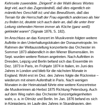
Kehrseite zuwendete. ‚Dirigent!‘ in der Wahl dieses Wortes
liegt viel, auch das Zugeständniß, daß dies eigentlich ein
männliches Geschäft ist; und das Bewußtsein, daß das
Terrain für die Herrschaft der Frau eigentlich anderswo als hier
zu finden ist, deutete sich auch darin an, daß die unter ihrer
Leitung stehenden Herren immer als Köche (ganz weiß)
gekleidet waren“
(Signale 1876, S. 182).
Im Anschluss an das Konzert im Musikverein folgten weitere
Auftritte in den Unterhaltungslokalen der Donaumetropole. Im
Rahmen der Weltausstellung konzertierte das Orchester im
Sommer 1873 allabendlich in den Wiener Blumensälen. Im
Sept. wurden weitere Reisen angetreten. Nach Auftritten in
Dresden, Leipzig und Berlin befand sich das Ensemble im
Dez. 1873 in Paris, im Frühjahr 1874 in Italien, im Juni des
Jahres in London und blieb für die nächsten Monate in
England. Wohl erst im Dez. des Jahres folgte die Rückreise –
wiederum mit einem Aufenthalt in Paris. Nach wenigen
Monaten in der Heimatstadt führte eine weitere Konzertreise
die Musikerinnen ab Herbst 1875 Richtung Petersburg. Auch
auf dem Weg nahm das Orchester Konzertgelegenheiten
wahr, u. a. in Olmütz und Berlin. Im Jan. 1876 befand es sich
in Königsberg, im Laufe des Jahres in Skandinavien, den