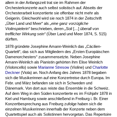
allem in der Anfangszeit trat sie im Rahmen der
Orchesterkonzerte auch selbst solistisch auf. Abseits der
Orchesterarbeit konzertierte sie offenbar nicht mehr als
Geigerin. Gleichwohl wird sie noch 1874 in der Zeitschrift
„Über Land und Meer“ als
„eine ganz vorzügliche
Violinspielerin“
beschrieben, deren
„Soli
[…]
überall von
trefflicher Wirkung sein“
(Über Land und Meer 1874, S. 515)
dürften.
1878 gründete Josephine Amann-Weinlich das „Cäcilien-
Quartett“, das sich aus Mitgliedern des „Ersten Europäischen
Damenorchesters“ zusammensetzte. Neben Josephine
Amann-Weinlich als Pianistin gehörten ihm Elise Weinlich
(Violoncello) sowie
Marianne Stresow
(Violine) und
Charlotte
Deckner
(Viola) an. Noch Anfang des Jahres 1878 begaben
sich die Musikerinnen auf eine Konzertreise durch Europa. Im
Febr. und März befanden sie sich in Schweden und
Dänemark. Von dort aus reiste das Ensemble in die Schweiz.
Auf dem Weg in den Süden konzertierte es im Frühjahr 1878 in
Kiel und Hamburg sowie anschließend in Freiburg i. Br. Einer
Konzertbesprechung aus Freiburg zufolge haben sich die
einzelnen Musikerinnen innerhalb der Konzerte neben dem
Quartettspiel auch als Solistinnen hervorgetan. Das Repertoire