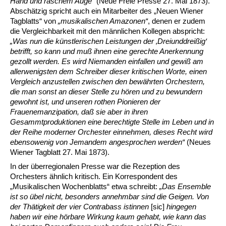
Hand und raschem Auge“
(Neue Freie Presse 27. Mai 1873).
Abschätzig spricht auch ein Mitarbeiter des „Neuen Wiener
Tagblatts“ von
„musikalischen Amazonen“
, denen er zudem
die Vergleichbarkeit mit den männlichen Kollegen abspricht:
„Was nun die künstlerischen Leistungen der ‚Dreiunddreißig‘
betrifft, so kann und muß ihnen eine gerechte Anerkennung
gezollt werden. Es wird Niemanden einfallen und gewiß am
allerwenigsten dem Schreiber dieser kritischen Worte, einen
Vergleich anzustellen zwischen den bewährten Orchestern,
die man sonst an dieser Stelle zu hören und zu bewundern
gewohnt ist, und unseren rothen Pionieren der
Frauenemanzipation, daß sie aber in ihren
Gesammtproduktionen eine berechtigte Stelle im Leben und in
der Reihe moderner Orchester einnehmen, dieses Recht wird
ebensowenig von Jemandem angesprochen werden“
(Neues
Wiener Tagblatt 27. Mai 1873).
In der überregionalen Presse war die Rezeption des
Orchesters ähnlich kritisch. Ein Korrespondent des
„Musikalischen Wochenblatts“ etwa schreibt:
„Das Ensemble
ist so übel nicht, besonders annehmbar sind die Geigen. Von
der Thätigkeit der vier Contrabass istinnen
[sic]
hingegen
haben wir eine hörbare Wirkung kaum gehabt, wie kann das