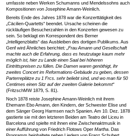
umfasste neben Werken Schumanns und Mendelssohns auch
Kompositionen von Josephine Amann-Weinlich.
Bereits Ende des Jahres 1878 war die Konzerttätigkeit des
„Cäcilien-Quartetts“ beendet. Ursache scheinen die
rückläufigen Besucherzahlen in den Konzerten gewesen zu
sein. So beklagt ein Korrespondent des Berner
„Intelligenzblatts“ das Ausbleiben des dortigen Publikums. Aus
Genf wird Ähnliches berichtet
: „Frau Amann und Gesellschaft
machte auch die Erfahrung, dass es heutzutage kaum mehr
möglich ist, hier zu Lande einen Saal bei höheren
Eintrittspreisen zu füllen. Die Damen waren genöthigt, ihr
zweites Concert im Reformations-Gebäude zu geben, dessen
Parterreplätze zu 1 Frcs. sehr beliebt sind, und wo man für 50
Centimes einen Sitz auf der zweiten Galerie bekommt“
(FritzschMW 1879, S. 81).
Noch 1878 reiste Josephine Amann-Weinlich mit ihrem
Ehemann Ebo Amann, den Kindern, der Schwester Elise und
dem Sänger Georg Harmsen nach Spanien. Am 10. Dez. 1878
gastierte sie mit den letzteren Beiden am Teatro del Liceu in
Barcelona und spielte mit ihnen eine Zwischenaktmusik in
einer Aufführung von Friedrich Flotows Oper
Martha
. Das
Programm beinhaltete neben Liedern von Franz Schubert