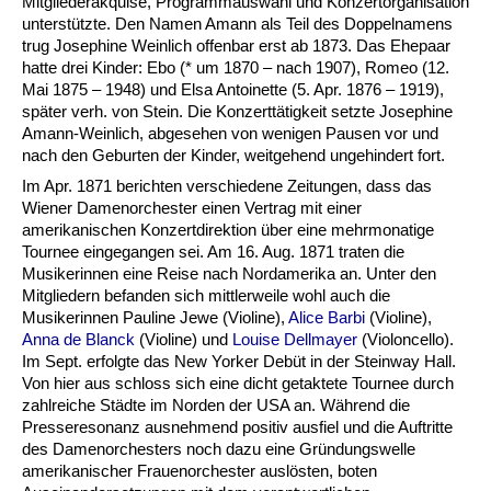
Mitgliederakquise, Programmauswahl und Konzertorganisation
unterstützte. Den Namen Amann als Teil des Doppelnamens
trug Josephine Weinlich offenbar erst ab 1873. Das Ehepaar
hatte drei Kinder: Ebo (* um 1870 – nach 1907), Romeo (12.
Mai 1875 – 1948) und Elsa Antoinette (5. Apr. 1876 – 1919),
später verh. von Stein. Die Konzerttätigkeit setzte Josephine
Amann-Weinlich, abgesehen von wenigen Pausen vor und
nach den Geburten der Kinder, weitgehend ungehindert fort.
Im Apr. 1871 berichten verschiedene Zeitungen, dass das
Wiener Damenorchester einen Vertrag mit einer
amerikanischen Konzertdirektion über eine mehrmonatige
Tournee eingegangen sei. Am 16. Aug. 1871 traten die
Musikerinnen eine Reise nach Nordamerika an. Unter den
Mitgliedern befanden sich mittlerweile wohl auch die
Musikerinnen Pauline Jewe (Violine),
Alice Barbi
(Violine),
Anna de Blanck
(Violine) und
Louise Dellmayer
(Violoncello).
Im Sept. erfolgte das New Yorker Debüt in der Steinway Hall.
Von hier aus schloss sich eine dicht getaktete Tournee durch
zahlreiche Städte im Norden der USA an. Während die
Presseresonanz ausnehmend positiv ausfiel und die Auftritte
des Damenorchesters noch dazu eine Gründungswelle
amerikanischer Frauenorchester auslösten, boten