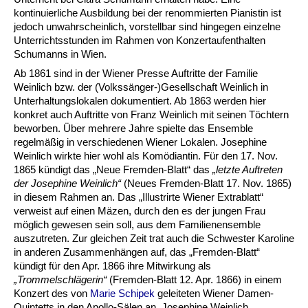
kontinuierliche Ausbildung bei der renommierten Pianistin ist
jedoch unwahrscheinlich, vorstellbar sind hingegen einzelne
Unterrichtsstunden im Rahmen von Konzertaufenthalten
Schumanns in Wien.
Ab 1861 sind in der Wiener Presse Auftritte der Familie
Weinlich bzw. der (Volkssän­ger-)Ge­sell­schaft Weinlich in
Unterhaltungslokalen dokumentiert. Ab 1863 werden hier
konkret auch Auftritte von Franz Weinlich mit seinen Töchtern
beworben. Über mehrere Jahre spielte das Ensemble
regelmäßig in verschiedenen Wiener Lokalen. Josephine
Weinlich wirkte hier wohl als Komödiantin. Für den 17. Nov.
1865 kündigt das „Neue Fremden-Blatt“ das
„letzte Auftreten
der Josephine Weinlich“
(Neues Fremden-Blatt 17. Nov. 1865)
in diesem Rahmen an. Das „Illustrirte Wiener Extrablatt“
verweist auf einen Mäzen, durch den es der jungen Frau
möglich gewesen sein soll, aus dem Familienensemble
auszutreten. Zur gleichen Zeit trat auch die Schwester Karoline
in anderen Zusammenhängen auf, das „Fremden-Blatt“
kündigt für den Apr. 1866 ihre Mitwirkung als
„Trommelschlägerin“
(Fremden-Blatt 12. Apr. 1866) in einem
Konzert des von
Marie Schipek
geleiteten Wiener Damen-
Quintetts in den Apollo-Sälen an. Josephine Weinlich