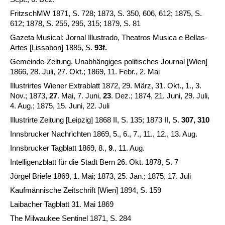
FritzschMW 1871, S. 728; 1873, S. 350, 606, 612; 1875, S.
612; 1878, S. 255, 295, 315; 1879, S. 81
Gazeta Musical: Jornal Illustrado, Theatros Musica e Bellas-
Artes [Lissabon] 1885, S.
93f.
Gemeinde-Zeitung. Unabhängiges politisches Journal [Wien]
1866, 28. Juli, 27. Okt.; 1869, 11. Febr., 2. Mai
Illustrirtes Wiener Extrablatt 1872, 29. März, 31. Okt., 1., 3.
Nov.; 1873,
27
. Mai, 7. Juni,
23
. Dez.; 1874, 21. Juni, 29. Juli,
4. Aug.; 1875, 15. Juni, 22. Juli
Illustrirte Zeitung [Leipzig] 1868 II, S. 135; 1873 II, S.
307, 310
Innsbrucker Nachrichten 1869, 5., 6., 7., 11., 12., 13. Aug.
Innsbrucker Tagblatt 1869, 8.,
9
., 11. Aug.
Intelligenzblatt für die Stadt Bern 26. Okt. 1878, S. 7
Jörgel Briefe 1869, 1. Mai; 1873, 25. Jan.; 1875, 17. Juli
Kaufmännische Zeitschrift [Wien] 1894, S. 159
Laibacher Tagblatt 31. Mai 1869
The Milwaukee Sentinel 1871, S. 284