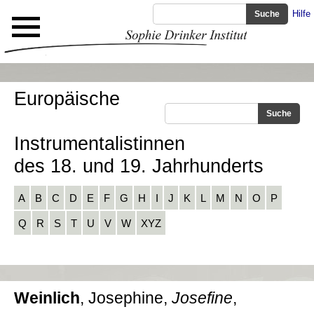
Hilfe
Europäische
Instrumentalistinnen
des 18. und 19. Jahrhunderts
A
B
C
D
E
F
G
H
I
J
K
L
M
N
O
P
Q
R
S
T
U
V
W
XYZ
Weinlich
, Josephine,
Josefine
,