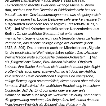
bei zarten Damenfingern auch anders sein! Die Frau
Taktschlägerin machte zwar eine wichtige Miene zu ihrem
Amt, doch es war ihre Direction in Wirklichkeit nicht besser
bestellt, als das Clavieraccompagnement, das sie gelegentlich
eines von einem Frl. Louise Delmeyer sehr anerkennenswerth
ausgeführten Violoncellosolo besorgte“
(FritzschMW 1873, S.
606). Und Alfred Kalischer schließt seinen Konzertbericht aus
Berlin:
„Ob die weibliche Gesammtheit unter einem
männlichen Regens chori nicht noch Bedeutenderes zu leisten
vermöchte, das ist eine heiklige Frage der Zukunft“
(Bock
1873, S. 309). Dazu bemerkt auch ein Mitarbeiter der „Signale
für die musikalische Welt“ einige Jahre später: Das
„‚Amann-
Weinlich’sche erste europäische Damen-Orchester‘
[…]
hat
als ‚Dirigent‘ eine Dame, Frau Amann-Weinlich. Obgleich
Letztere ihre Sache durchaus nicht schlecht macht (sie dirigirt
großentheils auch ganz auswendig), so ist doch der Anblick
kein schöner. Beim ordentlichen Dirigiren sind energische,
eckige Bewegungen unvermeidlich, diese stehen aber mit den
famosen ‚Wellenlinien‘ der weiblichen Erscheinung in solchem
Contraste, daß der Eindruck mehr oder weniger an’s
Komische streift; auch trägt die weibliche Kleidung, namentlich
die gegenwärtig moderne, das Ihrige dazu bei, zumal da auch
Frau Amann-Weinlich als ‚Dirigent‘ dem Publicum die