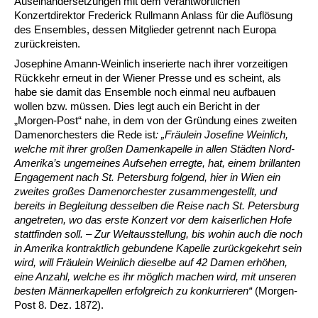
Auseinandersetzungen mit dem verantwortlichen
Konzertdirektor Frederick Rullmann Anlass für die Auflösung
des Ensembles, dessen Mitglieder getrennt nach Europa
zurückreisten.
Josephine Amann-Weinlich inserierte nach ihrer vorzeitigen
Rückkehr erneut in der Wiener Presse und es scheint, als
habe sie damit das Ensemble noch einmal neu aufbauen
wollen bzw. müssen. Dies legt auch ein Bericht in der
„Morgen-Post“ nahe, in dem von der Gründung eines zweiten
Damenorchesters die Rede ist
: „Fräulein Josefine Weinlich,
welche mit ihrer großen Damenkapelle in allen Städten Nord-
Amerika’s ungemeines Aufsehen erregte, hat, einem brillanten
Engagement nach St. Petersburg folgend, hier in Wien ein
zweites großes Damenorchester zusammengestellt, und
bereits in Begleitung desselben die Reise nach
St.
Petersburg
angetreten, wo das erste Konzert vor dem kaiserlichen Hofe
stattfinden soll. – Zur Weltausstellung, bis wohin auch die noch
in Amerika kontraktlich gebundene Kapelle zurückgekehrt sein
wird, will Fräulein Weinlich dieselbe auf 42 Damen erhöhen,
eine Anzahl, welche es ihr möglich machen wird, mit unseren
besten Männerkapellen erfolgreich zu konkurrieren“
(Morgen-
Post 8. Dez. 1872).