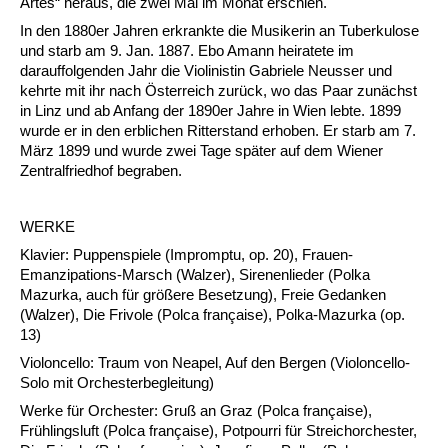
Artes“ heraus, die zwei Mal im Monat erschien.
In den 1880er Jahren erkrankte die Musikerin an Tuberkulose
und starb am 9. Jan. 1887. Ebo Amann heiratete im
darauffolgenden Jahr die Violinistin Gabriele Neusser und
kehrte mit ihr nach Österreich zurück, wo das Paar zunächst
in Linz und ab Anfang der 1890er Jahre in Wien lebte. 1899
wurde er in den erblichen Ritterstand erhoben. Er starb am 7.
März 1899 und wurde zwei Tage später auf dem Wiener
Zentralfriedhof begraben.
WERKE
Klavier: Puppenspiele (Impromptu, op. 20), Frauen-
Emanzipations-Marsch (Walzer), Sirenenlieder (Polka
Mazurka, auch für größere Besetzung), Freie Gedanken
(Walzer), Die Frivole (Polca française), Polka-Mazurka (op.
13)
Violoncello: Traum von Neapel, Auf den Bergen (Violoncello-
Solo mit Orchesterbegleitung)
Werke für Orchester: Gruß an Graz (Polca française),
Frühlingsluft (Polca française), Potpourri für Streichorchester,