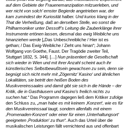
auf dem Gebiete der Frauenemanzipation mitzuerleben, und
wer nicht von solch’ ernster Begierde angetrieben war, der
kam zumindest der Kuriosität halber. Und kurios klang in der
That die Verheißung, daß an derselben Stelle, wo sonst die
Philharmoniker unter Dessoff’s Leitung die Zauberklänge ihrer
Instrumente ertönen lassen, diesmal das ewig Weibliche uns
hinanziehen werde
[„Das Unbeschreibliche / Hier ist es
gethan; / Das Ewig-Weibliche / Zieht uns hinan“; Johann
Wolfgang von Goethe, Faust. Der Tragödie zweiter Teil,
Stuttgart 1832, S. 344]. […]
Nun präsentiert die Gesellschaft
sich wieder in Wien und mit ihrer Anzahl scheint auch ihr
künstlerisches Selbstbewußtsein gewachsen zu sein, denn sie
begnügt sich nicht mehr mit ‚Zögernitz’ Kasino‘ und ähnlichen
Lokalitäten, sie betritt den heißen Boden des
Musikvereinssaales und damit gibt sie sich in die Hände – der
Kritik, die in Gasthäusern und Kasino’s freilich nichts zu
suchen hat.“
Das Programm dagegen ließ dem Kritiker zufolge
den Schluss zu,
„man habe es mit keinem ‚Konzert‘, wie es für
den Musikvereinssaal taugt, sondern allenfalls mit einem
‚Promenaden-Konzert‘ oder einer für einen ‚Unterhaltungsort‘
geeigneten ‚Produktion‘ zu thun“.
Auch das Urteil über die
musikalischen Leistungen fällt vernichtend aus und offenbart