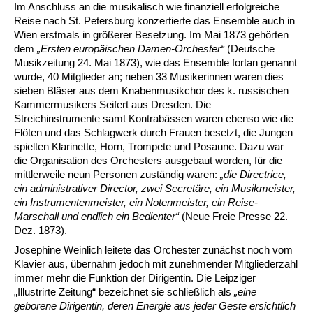
Im Anschluss an die musikalisch wie finanziell erfolgreiche
Reise nach St. Petersburg konzertierte das Ensemble auch in
Wien erstmals in größerer Besetzung. Im Mai 1873 gehörten
dem
„Ersten europäischen Damen-Orchester“
(Deutsche
Musikzeitung 24. Mai 1873), wie das Ensemble fortan genannt
wurde, 40 Mitglieder an; neben 33 Musikerinnen waren dies
sieben Bläser aus dem Knabenmusikchor des k. russischen
Kammermusikers Seifert aus Dresden. Die
Streichinstrumente samt Kontrabässen waren ebenso wie die
Flöten und das Schlagwerk durch Frauen besetzt, die Jungen
spielten Klarinette, Horn, Trompete und Posaune. Dazu war
die Organisation des Orchesters ausgebaut worden, für die
mittlerweile neun Personen zuständig waren:
„die Directrice,
ein administrativer Director, zwei Secretäre, ein Musikmeister,
ein Instrumentenmeister, ein Notenmeister, ein Reise-
Marschall und endlich ein Bedienter“
(Neue Freie Presse 22.
Dez. 1873).
Josephine Weinlich leitete das Orchester zunächst noch vom
Klavier aus, übernahm jedoch mit zunehmender Mitgliederzahl
immer mehr die Funktion der Dirigentin. Die Leipziger
„Illustrirte Zeitung“ bezeichnet sie schließlich als
„eine
geborene Dirigentin, deren Energie aus jeder Geste ersichtlich