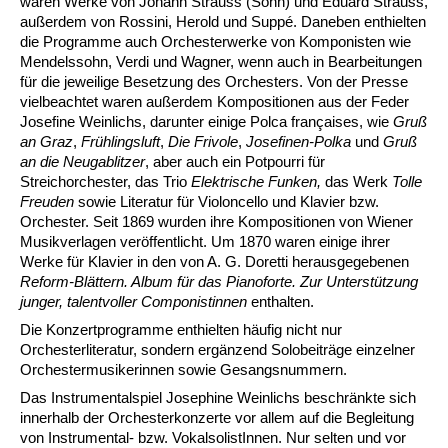
waren Werke von Johann Strauss (Sohn) und Eduard Strauss,
außerdem von Rossini, Herold und Suppé. Daneben enthielten
die Programme auch Orchesterwerke von Komponisten wie
Mendelssohn, Verdi und Wagner, wenn auch in Bearbeitungen
für die jeweilige Besetzung des Orchesters. Von der Presse
vielbeachtet waren außerdem Kompositionen aus der Feder
Josefine Weinlichs, darunter einige Polca françaises, wie
Gruß
an Graz
,
Frühlingsluft
,
Die Frivole
,
Josefinen-Polka
und
Gruß
an die Neugablitzer
, aber auch ein Potpourri für
Streichorchester, das Trio
Elektrische Funken,
das Werk
Tolle
Freuden
sowie Literatur für Violoncello und Klavier bzw.
Orchester. Seit 1869 wurden ihre Kompositionen von Wiener
Musikverlagen veröffentlicht. Um 1870 waren einige ihrer
Werke für Klavier in den von A. G. Doretti herausgegebenen
Reform-Blättern. Album für das Pianoforte. Zur Unterstützung
junger, talentvoller Componistinnen
enthalten.
Die Konzertprogramme enthielten häufig nicht nur
Orchesterliteratur, sondern ergänzend Solobeiträge einzelner
Orchestermusikerinnen sowie Gesangsnummern.
Das Instrumentalspiel Josephine Weinlichs beschränkte sich
innerhalb der Orchesterkonzerte vor allem auf die Begleitung
von Instrumental- bzw. VokalsolistInnen. Nur selten und vor