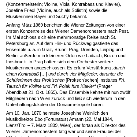
(Konzertmeisterin; Violine, Viola, Kontrabass und Klavier),
Josefine Friedl (Violine, auch als Solistin) sowie die
Musikerinnen Bayer und Suchy bekannt.
Anfang März 1869 berichten die Wiener Zeitungen von einer
ersten Konzertreise des Wiener Damenorchesters nach Pest.
Im Mai schloss sich eine mehrmonatige Reise nach St.
Petersburg an. Auf dem Hin- und Rückweg gastierte das
Ensemble u. a. in Graz, Brünn, Prag, Dresden, Leipzig und
Berlin, außerdem in kleineren Orten wie Laibach, Bozen und
Innsbruck. In Prag hatten sich dem Orchester weitere
Musikerinnen angeschlossen. Es erfuhr Verstärkung
„durch
einen Kontrabaß
[…]
und durch vier Mitglieder, darunter die
Schülerinnen des Prok’schen
[Proksch'schen] Institutes
Frl.
Tausch für Violine und Frl. Polak fürs Klavier“
(Prager
Abendblatt 21. Okt. 1869). Das Ensemble kehrte mit nun zwölf
Mitgliedern nach Wien zurück und ließ sich wiederum in den
Unterhaltungslokalen der Donaumetropole hören.
Am 10. Jan. 1870 heiratete Josephine Weinlich den
Musikdirektor Ebo (Fortunatus) Amann (22. Mai 1844,
Lienz/Tirol – 7. März 1899, Wien), der fortan als Direktor des
Wiener Damenorchesters tätig war und seine Frau bei der