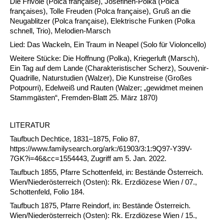
Die Frivole (Polca française), Josefinen-Polka (Polca
françaises), Tolle Freuden (Polca française), Gruß an die
Neugablitzer (Polca française), Elektrische Funken (Polka
schnell, Trio), Melodien-Marsch
Lied: Das Wackeln, Ein Traum in Neapel (Solo für Violoncello)
Weitere Stücke: Die Hoffnung (Polka), Kriegerluft (Marsch),
Ein Tag auf dem Lande (Charakteristischer Scherz), Souvenir-
Quadrille, Naturstudien (Walzer), Die Kunstreise (Großes
Potpourri), Edelweiß und Rauten (Walzer; „gewidmet meinen
Stammgästen“, Fremden-Blatt 25. März 1870)
LITERATUR
Taufbuch Dechtice, 1831–1875, Folio 87,
https://www.familysearch.org/ark:/61903/3:1:9Q97-Y39V-
7GK?i=46&cc=1554443, Zugriff am 5. Jan. 2022.
Taufbuch 1855, Pfarre Schottenfeld, in: Bestände Österreich.
Wien/Niederösterreich (Osten): Rk. Erzdiözese Wien / 07.,
Schottenfeld, Folio 184.
Taufbuch 1875, Pfarre Reindorf, in: Bestände Österreich.
Wien/Niederösterreich (Osten): Rk. Erzdiözese Wien / 15.,