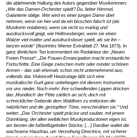
die ablehnende Haltung des Autors gegenüber Musikerinnen:
„Wie das Damen-Orchester spielt? Du, lieber Himmel,
Galanterie oblige. Wer wird es einer jungen Dame übel
nehmen, wenn sie hier und da ein bisschen falsch ist (als
Musikerin notabene), wenn sie nicht so markig und
ausdrucksvoll geigt, wie Hellmesberger, wenn sie einen
Walzer viel matter und ausdrucksloser spielt, als sie ihn –
tanzen würde“
(Illustrirtes Wiener Extrablatt 27. Mai 1873). In
ganz ähnlichem Ton kommentiert ein Redakteur der „Neuen
Freien Presse“:
„Die Frauen-Emancipation macht erstaunliche
Fortschritte. Eine Geige zwischen mehr oder minder schönen
Armen – das sah ehemals schon recht unternehmend aus;
vollends das Violoncell! Heutzutage läßt sich eine
musikalische Gurli ganz unbefangen mit diesem Instrument
vor uns nieder. Noch mehr: ihre schwellenden Lippen drücken
das ‚Mundloch‘ der Flöte zärtlich an sich; doch mit
schrecklicher Geberde dem Waldhorn zu entlocken die
natürlichen und die ‚gestopften‘ Töne, verschmähen sie.“
Und
weiter:
„Das Orchester spielt präcise und sauber, mit jenem
Dünnklang, der allen weiblichen Musikproductionen eigen ist,
am besten die fußbeflügelnden Stücke;
[…]
Darüber waltet die
wachsame Hausfrau, um Verzeihung Directrice, mit sicherer