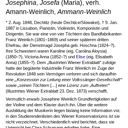
Josephina
,
Josefa
(Maria), verh.
Amann-Weinlich,
Ammann-Weinlich
* 2. Aug. 1848, Dechtitz (heute Dechtice/Slowakei), † 9. Jan.
1887 in Lissabon, Pianistin, Violinistin, Komponistin und
Dirigentin. Sie war eine von vier Töchtern des Bandfabrikanten
Franz Weinlich (1801–1869) und seiner späteren dritten
Ehefrau, der Dienstmagd Josepha geb. Hoschna (1824–?).
Ihre Schwestern waren Karoline (eig. Carolina Aloysia)
(1850–?), Victoria Anna (1852–?) und
Elise
(eig. Elisabeth
Anna) (1855–?). Dem „Illustrirten Wiener Extrablatt“ zufolge
hatte der begüterte Industrielle Franz Weinlich im Zuge der
Revolution 1848 sein Vermögen verloren und sich daraufhin
eine
„‚Konzession zur Leitung einer Volkssänger-Gesellschaft‘“
sowie
„seinen Töchtern
[…]
eine Lizenz zum ‚Auftreten‘“
(Illustrirtes Wiener Extrablatt 23. Dez. 1873) verschafft.
Vermutlich erwarb Josephine Weinlich Grundfertigkeiten auf
der Violine und dem Klavier durch ihn. Über die weitere
Ausbildung der Musikerin liegen bislang keine Information vor,
in den Studierendenlisten des Wiener Konservatoriums ist sie
nicht verzeichnet. Verschiedentlich wird berichtet, dass sie
Unterricht bei Clara Schumann erhalten habe. Eine