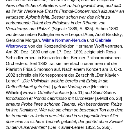
ihres öffentlichen Auftretens viel zu früh gewählt war, und daß
es ihr für Werke wie Ernst’s Fismoll-Concert noch allzusehr an
virtuosem Aplomb fehlt. Besser schon war das nicht zu
verkennende Talent des Fräuleins in der Rêverie von
Vieuxtemps am Platze“
(Signale 1889, S. 935). Schon 1890
wurde sie neben KollegInnen wie Leopold Auer, Adolf Brodsky,
Geraldine Morgan,
Wilma Norman-Neruda
und
Gabriele
Wietrowetz
von der Konzertdirektion Hermann Wolff vertreten.
Am 20. Dez. 1890 und am 17. Dez. 1891 zeigte sich Rosa
Schindler erneut in Konzerten des Berliner Philharmonischen
Orchesters. Seit 1892 trat sie mehrfach zusammen mit der
Pianistin Frida Simonson auf. Nach einem Konzert am 8. Okt.
1892 schreibt ein Korrespondent der Zeitschrift „Der Klavier-
Lehrer“:
„Die Violinistin, welche bereits mit Erfolg in die
Oeffentlichkeit getreten
[,]
gab im Vortrag von
[Heinrich
Wilhelm]
Ernst’s Othello-Fantasie
[op. 11]
und Saint-Saëns
Introduction et Rondo capricioso mit Orchester
[a-Moll op. 28]
erneute Probe ihres schönen Talents. Von besonderem Reize
ist ihre Kantilene. Wer wie sie einen so beseelten Ton aus dem
Instrumente zu locken versteht und in so jugendlichem Alter
über eine so sichere Technik gebietet, der gehört ohne Zweifel
zu den Auserwählten“
(Der Klavier-Lehrer 1892, S. 266).