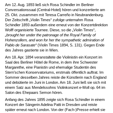
Am 12. Aug. 1893 ließ sich Rosa Schindler im Berliner
Conversationssaal (Central-Hotel) hören und konzertierte am
25. Okt. zusammen mit Teresa Carreño in Neubrandenburg.
Der Zeitschrift „Violin Times“ zufolge unternahm Rosa
Schindler 1893 außerdem eine erneut von der Konzertdirektion
Wolff organisierte Tournee. Diese, so die „Violin Times“,
„brought her under the patronage of the Royal Family of
Hohenzollern, and won for her the sympathetic admiration of
Pablo de Sarasate“
(Violin Times 1894, S. 131).
Gegen Ende
des Jahres gastierte sie in Wien.
Am 18. Apr. 1894 veranstaltete die Violinistin ein Konzert im
Saal des Berliner Hôtel de Rome, in dem ihre Schwester
Margarethe, eine Pianistin und ehemalige Studentin des
Stern’schen Konservatoriums, erstmals öffentlich auftrat. Im
Sommer desselben Jahres reiste die Künstlerin nach England
und debütierte im Juni in London. Am 18. Juni ließ sie sich mit
einem Satz aus Mendelssohns Violinkonzert e-Moll op. 64 im
Salon des Ehepaars Semon hören.
Anfang des Jahres 1895 zeigte sich Rosa Schindler in einem
Konzert der Sängerin Adelina Patti in Dresden und reiste
später erneut nach London. Von der (Fach-)Presse erhielt sie