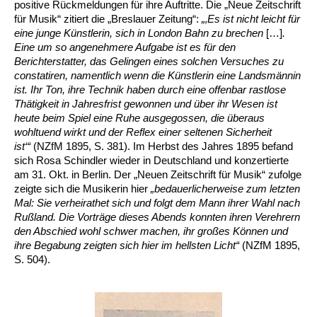
positive Rückmeldungen für ihre Auftritte. Die „Neue Zeitschrift
für Musik“ zitiert die „Breslauer Zeitung“:
„‚Es ist nicht leicht für
eine junge Künstlerin, sich in London Bahn zu brechen
[…]
.
Eine um so angenehmere Aufgabe ist es für den
Berichterstatter, das Gelingen eines solchen Versuches zu
constatiren, namentlich wenn die Künstlerin eine Landsmännin
ist. Ihr Ton, ihre Technik haben durch eine offenbar rastlose
Thätigkeit in Jahresfrist gewonnen und über ihr Wesen ist
heute beim Spiel eine Ruhe ausgegossen, die überaus
wohltuend wirkt und der Reflex einer seltenen Sicherheit
ist‘“
(NZfM 1895, S. 381). Im Herbst des Jahres 1895 befand
sich Rosa Schindler wieder in Deutschland und konzertierte
am 31. Okt. in Berlin. Der „Neuen Zeitschrift für Musik“ zufolge
zeigte sich die Musikerin hier
„bedauerlicherweise zum letzten
Mal: Sie verheirathet sich und folgt dem Mann ihrer Wahl nach
Rußland. Die Vorträge dieses Abends konnten ihren Verehrern
den Abschied wohl schwer machen, ihr großes Können und
ihre Begabung zeigten sich hier im hellsten Licht“
(NZfM 1895,
S. 504).