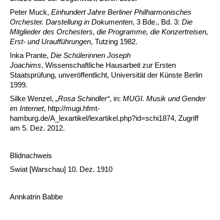
Peter Muck,
Einhundert Jahre Berliner Philharmonisches
Orchester. Darstellung in Dokumenten
, 3 Bde., Bd. 3:
Die
Mitglieder des Orchesters, die Programme, die Konzertreisen,
Erst- und Uraufführungen
, Tutzing 1982.
Inka Prante,
Die Schülerinnen Joseph
Joachims
, Wissenschaftliche Hausarbeit zur Ersten
Staatsprüfung, unveröffentlicht, Universität der Künste Berlin
1999.
Silke Wenzel,
„Rosa Schindler“
, in:
MUGI. Musik und Gender
im Internet
, http://mugi.hfmt-
hamburg.de/A_lexartikel/lexartikel.php?id=schi1874, Zugriff
am 5. Dez. 2012.
Blidnachweis
Swiat [Warschau] 10. Dez. 1910
Annkatrin Babbe