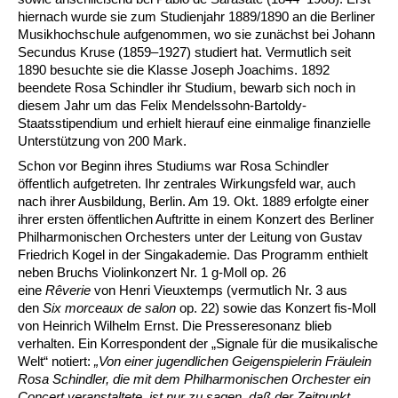
hiernach wurde sie zum Studienjahr 1889/1890 an die Berliner
Musikhochschule aufgenommen, wo sie zunächst bei Johann
Secundus Kruse (1859–1927) studiert hat. Vermutlich seit
1890 besuchte sie die Klasse Joseph Joachims. 1892
beendete Rosa Schindler ihr Studium, bewarb sich noch in
diesem Jahr um das Felix Mendelssohn-Bartoldy-
Staatsstipendium und erhielt hierauf eine einmalige finanzielle
Unterstützung von 200 Mark.
Schon vor Beginn ihres Studiums war Rosa Schindler
öffentlich aufgetreten. Ihr zentrales Wirkungsfeld war, auch
nach ihrer Ausbildung, Berlin. Am 19. Okt. 1889 erfolgte einer
ihrer ersten öffentlichen Auftritte in einem Konzert des Berliner
Philharmonischen Orchesters unter der Leitung von Gustav
Friedrich Kogel in der Singakademie. Das Programm enthielt
neben Bruchs Violinkonzert Nr. 1 g-Moll op. 26
eine
Rêverie
von Henri Vieuxtemps (vermutlich Nr. 3 aus
den
Six morceaux de salon
op. 22) sowie das Konzert fis-Moll
von Heinrich Wilhelm Ernst. Die Presseresonanz blieb
verhalten. Ein Korrespondent der „Signale für die musikalische
Welt“
notiert:
„Von einer jugendlichen Geigenspielerin Fräulein
Rosa Schindler, die mit dem Philharmonischen Orchester ein
Concert veranstaltete, ist nur zu sagen, daß der Zeitpunkt