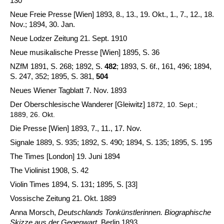
130
Neue Freie Presse [Wien] 1893, 8., 13., 19. Okt., 1., 7., 12., 18.
Nov.; 1894, 30. Jan.
Neue Lodzer Zeitung 21. Sept. 1910
Neue musikalische Presse [Wien] 1895, S. 36
NZfM 1891, S. 268; 1892, S.
482
; 1893, S. 6f., 161, 496; 1894,
S. 247, 352; 1895, S. 381,
504
Neues Wiener Tagblatt 7. Nov. 1893
Der Oberschlesische Wanderer [Gleiwitz]
1872,
10. Sept.;
1889, 26. Okt.
Die Presse [Wien] 1893, 7., 11., 17. Nov.
Signale
1889, S. 935; 1892, S. 490;
1894, S. 135; 1895, S. 195
The Times [London] 19. Juni 1894
The Violinist 1908, S. 42
Violin Times 1894, S. 131; 1895, S. [33]
Vossische Zeitung 21. Okt. 1889
Anna Morsch,
Deutschlands Tonkünstlerinnen. Biographische
Skizze aus der Gegenwart
, Berlin 1893.