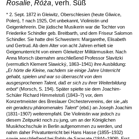
Rosalie
,
Róża
, verh. Süß
* 2. Sept. 1872 in Gleiwitz, Oberschlesien (heute Gliwice,
Polen), † nach 1925, Ort unbekannt, Violinistin und
Geigenlehrerin. Die jüdische Musikerin war die Tochter von
Friederike Schindler geb. Breitbarth, und dem Friseur Salomon
Schindler. Sie hatte drei Schwestern: Margarethe, Elisabeth
und Gertrud. Ab dem Alter von acht Jahren erhielt sie
Geigenunterricht von einem Gleiwitzer Militärmusiker. Nach
Anna Morsch übernahm anschließend Professor Slavitzki
(vermutlich Klement Slawický, 1863–1941) ihre Ausbildung:
„Er hörte die Kleine, nachdem sie einige Jahre Unterricht
gehabt, spielen und war so überrascht von dem
ausgesprochenen Talent, daß er sich zu ihrer Weiterbildung
erbot“
(Morsch, S. 194). Später spielte sie dem Joachim-
Schüler Richard Himmelstoß (1843–?) vor, dem
Konzertmeister des Breslauer Orchestervereins, der sie
„als
ein geradezu phänomenales Talent“
(ebd.) an Joseph Joachim
(1831–1907) weiterempfahl. Die Violinistin war jedoch zu
diesem Zeitpunkt noch zu jung, um an der Königlichen
Musikhochschule in Berlin aufgenommen zu werden, und
nahm daher Privatunterricht bei Hans Hasse (1855–1932)
sowie anschließend bei Pablo de Sarasate (1844–1908). Erst