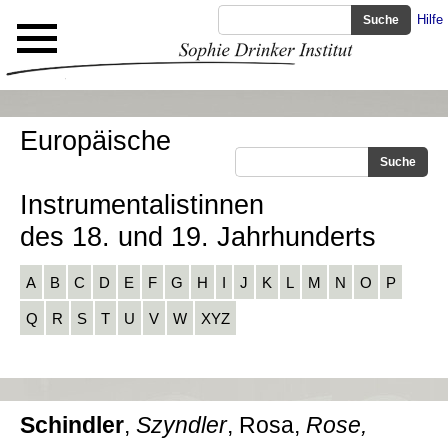
Hilfe
Europäische
Instrumentalistinnen
des 18. und 19. Jahrhunderts
A
B
C
D
E
F
G
H
I
J
K
L
M
N
O
P
Q
R
S
T
U
V
W
XYZ
Schindler
,
Szyndler
, Rosa,
Rose,