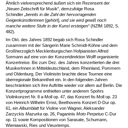
Ähnlich vielversprechend äußert sich ein Rezensent der
„Neuen Zeitschrift für Musik“, demzufolge Rosa
Schindler
„bereits in die Zahl der hervorragenden
Geigenkünstlerinnen
[gehört]
, und sie wird gewiß noch
manche weitere Stufe in der Kunst ersteigen“
(NZfM 1892, S.
482).
Im Okt. des Jahres 1892 begab sich Rosa Schindler
zusammen mit der Sängerin Marie Schmidt-Köhne und dem
Großherzoglich Mecklenburgischen Hofpianisten Alfred
Sormann auf eine von der Konzertdirektion Wolff organisierte
Konzertreise. Bis zum Dez. des Jahres konzertierten die drei
MusikerInnen in Mitteldeutschland, dem Rheinland, Pommern
und Oldenburg. Der Violinistin brachte diese Tournee eine
überregionale Bekanntheit ein. In den folgenden Jahren
beschränkten sich ihre Auftritte wieder vor allem auf Berlin. Die
Konzertprogramme enthielten unter anderem Spohrs
Violinkonzert Nr. 8 a-Moll op. 47, das Konzert fis-Moll op. 23
von Heinrich Wilhelm Ernst, Beethovens Konzert D-Dur op.
61, ein
Albumblatt
für Violine von Wagner, Aleksander
Zarzyckis
Mazurka
op. 26, Paganinis
Moto Perpetuo
C-Dur
op. 11 sowie Kompositionen von Sarasate, Schumann,
Wieniawski, Ries und Vieuxtemps.