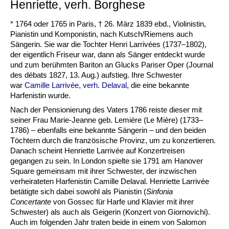
Henriette, verh. Borghese
* 1764 oder 1765 in Paris, † 26. März 1839 ebd., Violinistin,
Pianistin und Komponistin, nach Kutsch/Riemens auch
Sängerin. Sie war die Tochter Henri Larrivées (1737–1802),
der eigentlich Friseur war, dann als Sänger entdeckt wurde
und zum berühmten Bariton an Glucks Pariser Oper (Journal
des débats 1827, 13. Aug.) aufstieg. Ihre Schwester
war
Camille Larrivée, verh. Delaval
, die eine bekannte
Harfenistin wurde.
Nach der Pensionierung des Vaters 1786 reiste dieser mit
seiner Frau Marie-Jeanne geb. Lemière (Le Mière) (1733–
1786) – ebenfalls eine bekannte Sängerin – und den beiden
Töchtern durch die französische Provinz, um zu konzertieren.
Danach scheint Henriette Larrivée auf Konzertreisen
gegangen zu sein. In London spielte sie 1791 am Hanover
Square gemeinsam mit ihrer Schwester, der inzwischen
verheirateten Harfenistin Camille Delaval. Henriette Larrivée
betätigte sich dabei sowohl als Pianistin (
Sinfonia
Concertante
von Gossec für Harfe und Klavier mit ihrer
Schwester) als auch als Geigerin (Konzert von Giornovichi).
Auch im folgenden Jahr traten beide in einem von Salomon