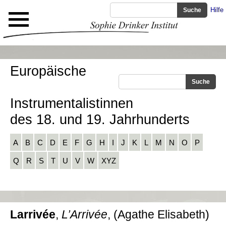
Hilfe
Europäische
Instrumentalistinnen
des 18. und 19. Jahrhunderts
A
B
C
D
E
F
G
H
I
J
K
L
M
N
O
P
Q
R
S
T
U
V
W
XYZ
Larrivée
,
L’Arrivée
, (Agathe Elisabeth)