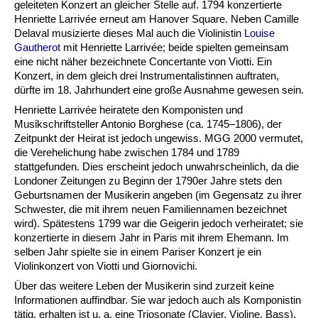
geleiteten Konzert an gleicher Stelle auf. 1794 konzertierte
Henriette Larrivée erneut am Hanover Square. Neben Camille
Delaval musizierte dieses Mal auch die Violinistin
Louise
Gautherot
mit Henriette Larrivée; beide spielten gemeinsam
eine nicht näher bezeichnete Concertante von Viotti. Ein
Konzert, in dem gleich drei Instrumentalistinnen auftraten,
dürfte im 18. Jahrhundert eine große Ausnahme gewesen sein.
Henriette Larrivée heiratete den Komponisten und
Musikschriftsteller Antonio Borghese (ca. 1745–1806), der
Zeitpunkt der Heirat ist jedoch ungewiss. MGG 2000 vermutet,
die Verehelichung habe zwischen 1784 und 1789
stattgefunden. Dies erscheint jedoch unwahrscheinlich, da die
Londoner Zeitungen zu Beginn der 1790er Jahre stets den
Geburtsnamen der Musikerin angeben (im Gegensatz zu ihrer
Schwester, die mit ihrem neuen Familiennamen bezeichnet
wird). Spätestens 1799 war die Geigerin jedoch verheiratet; sie
konzertierte in diesem Jahr in Paris mit ihrem Ehemann. Im
selben Jahr spielte sie in einem Pariser Konzert je ein
Violinkonzert von Viotti und Giornovichi.
Über das weitere Leben der Musikerin sind zurzeit keine
Informationen auffindbar. Sie war jedoch auch als Komponistin
tätig, erhalten ist u. a. eine Triosonate (Clavier, Violine, Bass).