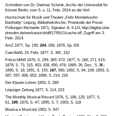
Schreiben von Dr. Dietmar Schenk, Archiv der Universität für
Künste Berlin, vom 5. u. 11. Febr. 2014 an die Verf.
Hochschule für Musik und Theater „Felix Mendelssohn
Bartholdy“ Leipzig, Bibliothek/Archiv: Protokolle der Privat-
Prüfungen Michaelis 1871, Signatur: A, II.1/3, http://digital.slub-
dresden.de/werkansicht/dlf/17991/1/cache.off, Zugriff am 3.
Febr. 2014.
AmZ 1877, Sp. 190,
204
, 206; 1878, Sp. 93f.
CaeciliaNL 15. Febr. 1877, S. 36f., 152
FritzschMW 1876, S. 299, 369, 672; 1877, S. 160, 271, 615;
1878, S. 73, 315, 403, 428, 450, 476; 1889, 26. Dez., S.
3f.
;
1890, S. 18; 1891, S. 155,
167,
580; 1892, S. 84, 108; 1893, S.
587, 597, 606, 652; 1896, S. 214, 226
Der Klavier-Lehrer 1893, S. 289
Leipziger Zeitung 1877, S. 114, 223
The Monthly Musical Record 1876, S. 108, 125; 1877, S.
61,
189
; 1878, S. 47; 1895, S. 7; 1903, S. 118
Musica e Musicisti 1903, S. 547