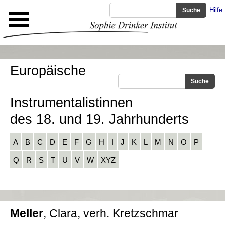
Hilfe
Europäische
Instrumentalistinnen
des 18. und 19. Jahrhunderts
A
B
C
D
E
F
G
H
I
J
K
L
M
N
O
P
Q
R
S
T
U
V
W
XYZ
Meller
, Clara, verh. Kretzschmar