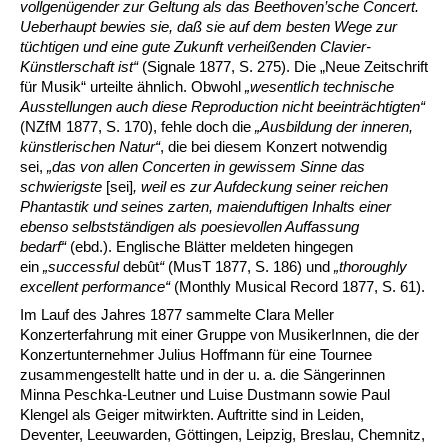
vollgenügender zur Geltung als das Beethoven’sche Concert.
Ueberhaupt bewies sie, daß sie auf dem besten Wege zur
tüchtigen und eine gute Zukunft verheißenden Clavier-
Künstlerschaft ist“
(Signale 1877, S. 275). Die „Neue Zeitschrift
für Musik“ urteilte ähnlich. Obwohl
„wesentlich technische
Ausstellungen auch diese Reproduction nicht beeinträchtigten“
(NZfM 1877, S. 170), fehle doch die
„Ausbildung der inneren,
künstlerischen Natur“
, die bei diesem Konzert notwendig
sei,
„das von allen Concerten in gewissem Sinne das
schwierigste
[sei]
, weil es zur Aufdeckung seiner reichen
Phantastik und seines zarten, maienduftigen Inhalts einer
ebenso selbstständigen als poesievollen Auffassung
bedarf“
(ebd.). Englische Blätter meldeten hingegen
ein
„successful
debût
“
(MusT 1877, S. 186) und
„thoroughly
excellent performance“
(Monthly Musical Record 1877, S. 61).
Im Lauf des Jahres 1877 sammelte Clara Meller
Konzerterfahrung mit einer Gruppe von MusikerInnen, die der
Konzertunternehmer Julius Hoffmann für eine Tournee
zusammengestellt hatte und in der u. a. die Sängerinnen
Minna Peschka-Leutner und Luise Dustmann sowie Paul
Klengel als Geiger mitwirkten. Auftritte sind in Leiden,
Deventer, Leeuwarden, Göttingen, Leipzig, Breslau, Chemnitz,