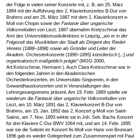
der Folge in vielen seiner Konzerte mit, z. B. am 25. März
1884 mit der Aufführung des 2. Klavierkonzertes B-Dur von
Brahms und am 25. März 1887 mit dem 1. Klavierkonzert e-
Moll von Chopin sowie der
Fantasie über ungarische
Volksmelodien
von Liszt. 1887 übernahm Kretzschmar das
Amt des Universitätsmusikdirektors in Leipzig,
„wo er in der
Folgezeit das Musikleben der Stadt als Dirigent des Riedel-
Vereins (1888–1898) sowie als Gründer und Leiter der
Akadem. Orchesterkonzerte (1890–1895) künstlerisch
[...]
und
organisatorisch maßgeblich prägte
“
(MGG 2000,
Art.Kretzschmar, Hermann
). Auch Clara Kretzschmar war in
den folgenden Jahren in den Akademischen
Orchesterkonzerten, im Universitäts-Singverein, in den
Gewandhauskonzerten und in Veranstaltungen des
Lehrergesangvereins präsent. Am 19. Febr. 1889 spielte sie
wiederum die
Fantasie über ungarische Volksmelodien
von
Liszt, am 10. März 1891 das 2. Klavierkonzert B-Dur von
Brahms, am 15. Jan. 1892 das 2. Konzert g-Moll von Saint-
Saëns, am 7. Nov. 1893 wirkte sie in Joh. Seb. Bachs Konzert
für drei Klaviere C-Dur BWV 1064 mit, und am 14. Febr. 1895
war sie die Solistin im Konzert fis-Moll von Hans von Bronsart.
1896 gab es wieder Gelegenheit zum Zusammenspiel mit Paul