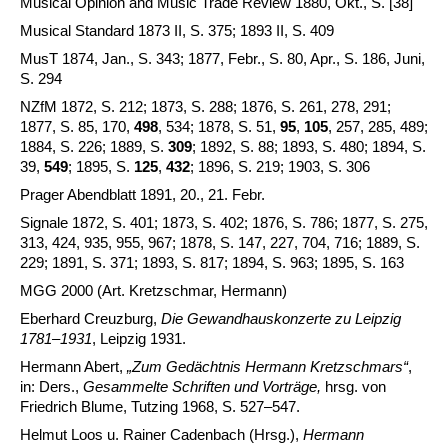
Musical Opinion and Music Trade Review 1880, Okt., S. [38]
Musical Standard 1873 II, S. 375; 1893 II, S. 409
MusT 1874, Jan., S. 343; 1877, Febr., S. 80, Apr., S. 186, Juni,
S. 294
NZfM 1872, S. 212; 1873, S. 288; 1876, S. 261, 278, 291;
1877, S. 85, 170,
498
, 534; 1878, S. 51,
95
,
105
, 257, 285, 489;
1884, S. 226; 1889, S.
309
; 1892, S. 88; 1893, S. 480; 1894, S.
39,
549
; 1895, S.
125
,
432
; 1896, S. 219; 1903, S. 306
Prager Abendblatt 1891, 20., 21. Febr.
Signale 1872, S. 401; 1873, S. 402; 1876, S. 786; 1877, S. 275,
313, 424, 935, 955, 967; 1878, S. 147, 227, 704, 716; 1889, S.
229; 1891, S. 371; 1893, S. 817; 1894, S. 963; 1895, S. 163
MGG 2000 (Art. Kretzschmar, Hermann)
Eberhard Creuzburg,
Die Gewandhauskonzerte zu Leipzig
1781–1931
, Leipzig 1931.
Hermann Abert,
„Zum Gedächtnis Hermann Kretzschmars
“
,
in: Ders.,
Gesammelte Schriften und Vorträge,
hrsg. von
Friedrich Blume, Tutzing 1968, S. 527–547.
Helmut Loos u. Rainer Cadenbach (Hrsg.),
Hermann