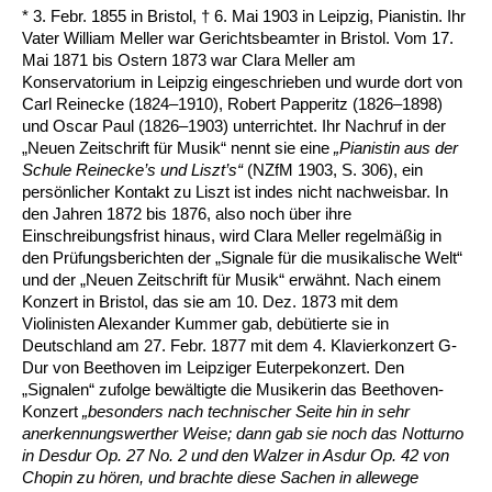
* 3. Febr. 1855 in Bristol, † 6. Mai 1903 in Leipzig, Pianistin. Ihr
Vater William Meller war Gerichtsbeamter in Bristol. Vom 17.
Mai 1871 bis Ostern 1873 war Clara Meller am
Konservatorium in Leipzig eingeschrieben und wurde dort von
Carl Reinecke (1824–1910), Robert Papperitz (1826–1898)
und Oscar Paul (1826–1903) unterrichtet. Ihr Nachruf in der
„Neuen Zeitschrift für Musik“ nennt sie eine
„
Pianistin aus der
Schule Reinecke
’
s und Liszt
’
s
“
(NZfM 1903, S. 306), ein
persönlicher Kontakt zu Liszt ist indes nicht nachweisbar. In
den Jahren 1872 bis 1876, also noch über ihre
Einschreibungsfrist hinaus, wird Clara Meller regelmäßig in
den Prüfungsberichten der „Signale für die musikalische Welt“
und der „Neuen Zeitschrift für Musik“ erwähnt. Nach einem
Konzert in Bristol, das sie am 10. Dez. 1873 mit dem
Violinisten Alexander Kummer gab, debütierte sie in
Deutschland am 27. Febr. 1877 mit dem 4. Klavierkonzert G-
Dur von Beethoven im Leipziger Euterpekonzert. Den
„Signalen“ zufolge bewältigte die Musikerin das Beethoven-
Konzert
„besonders nach technischer Seite hin in sehr
anerkennungswerther Weise; dann gab sie noch das Notturno
in Desdur Op. 27 No. 2 und den Walzer in Asdur Op. 42 von
Chopin zu hören, und brachte diese Sachen in allewege