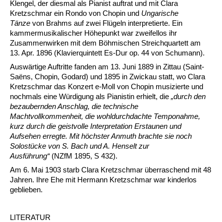
Klengel, der diesmal als Pianist auftrat und mit Clara
Kretzschmar ein Rondo von Chopin und
Ungarische
Tänze
von Brahms auf zwei Flügeln interpretierte. Ein
kammermusikalischer Höhepunkt war zweifellos ihr
Zusammenwirken mit dem Böhmischen Streichquartett am
13. Apr. 1896 (Klavierquintett Es-Dur op. 44 von Schumann).
Auswärtige Auftritte fanden am 13. Juni 1889 in Zittau (Saint-
Saëns, Chopin, Godard) und 1895 in Zwickau statt, wo Clara
Kretzschmar das Konzert e-Moll von Chopin musizierte und
nochmals eine Würdigung als Pianistin erhielt, die
„durch den
bezaubernden Anschlag, die technische
Machtvollkommenheit, die wohldurchdachte Temponahme,
kurz durch die geistvolle Interpretation Erstaunen und
Aufsehen erregte. Mit höchster Anmuth brachte sie noch
Solostücke von S. Bach und A. Henselt zur
Ausführung
“
(NZfM 1895, S 432).
Am 6. Mai 1903 starb Clara Kretzschmar überraschend mit 48
Jahren. Ihre Ehe mit Hermann Kretzschmar war kinderlos
geblieben.
LITERATUR