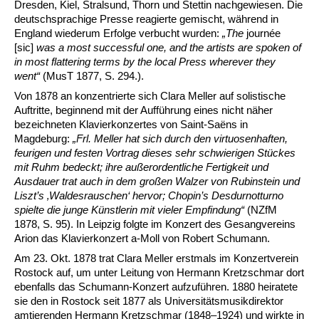
Dresden, Kiel, Stralsund, Thorn und Stettin nachgewiesen. Die
deutschsprachige Presse reagierte gemischt, während in
England wiederum Erfolge verbucht wurden:
„The
journée
[sic]
was a most successful one, and the artists are spoken of
in most flattering terms by the local Press wherever they
went“
(MusT 1877, S. 294.).
Von 1878 an konzentrierte sich Clara Meller auf solistische
Auftritte, beginnend mit der Aufführung eines nicht näher
bezeichneten Klavierkonzertes von Saint-Saëns in
Magdeburg:
„Frl. Meller hat sich durch den virtuosenhaften,
feurigen und festen Vortrag dieses sehr schwierigen Stückes
mit Ruhm bedeckt; ihre außerordentliche Fertigkeit und
Ausdauer trat auch in dem großen Walzer von Rubinstein und
Liszt’s ‚Waldesrauschen‘ hervor; Chopin’s Desdurnotturno
spielte die junge Künstlerin mit vieler Empfindung“
(NZfM
1878, S. 95). In Leipzig folgte im Konzert des Gesangvereins
Arion das Klavierkonzert a-Moll von Robert Schumann.
Am 23. Okt. 1878 trat Clara Meller erstmals im Konzertverein
Rostock auf, um unter Leitung von Hermann Kretzschmar dort
ebenfalls das Schumann-Konzert aufzuführen. 1880 heiratete
sie den in Rostock seit 1877 als Universitätsmusikdirektor
amtierenden Hermann Kretzschmar (1848–1924) und wirkte in