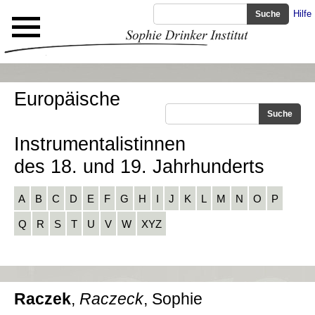
Hilfe
Europäische
Instrumentalistinnen
des 18. und 19. Jahrhunderts
A
B
C
D
E
F
G
H
I
J
K
L
M
N
O
P
Q
R
S
T
U
V
W
XYZ
Raczek
,
Raczeck
, Sophie