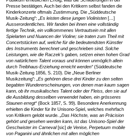
Presse bestätigen. Auch bei den Kritikern selbst fanden die
Kinderkonzerte oftmals Zustimmung. Die „Süddeutsche
Musik-Zeitung“:
„Es leisten diese jungen Violinisten
[…]
Ausserordentliches. Wir fanden bei ihnen eine vollständig
fertige Technik, ein vollkommenes Vertrautsein mit allen
Spielarten und Nuancen der Violine; sie traten zum Theil mit
Concertstücken auf, welche für die bedeutendsten Künstler
des Instruments berechnet und geschrieben sind. Solche
Leistungen, wie die Raczek’s gaben, setzen einen hohen Grad
von natürlichem Talent voraus und können unmöglich allein
durch Treibhaus-Erziehung erreicht werden“
(Süddeutsche
Musik-Zeitung 1856, S. 210). Die „Neue Berliner
Musikzeitung“:
„Es gehören diese drei Kinder zu den selten
begabten Wundererscheinungen, von denen man kaum sagen
kann, ob ihr musikalisches Talent oder der Fleiss, den sie auf
die Ausbildung desselben verwendet haben, ein grösseres
Staunen erregt“
(Bock 1857, S. 99). Besondere Anerkennung
erhielten die Kinder für ihr Unisono-Spiel, welches mehrfach
von Kritikern gelobt wurde.
„Das Höchste, was an Präcision
gehört und gesehen werden kann, ist das Unisono-Spiel der
Geschwister im Carneval
[sic]
de Venise, Perpetuum mobile
von Paganini und ähnlichen mit allen möglichen