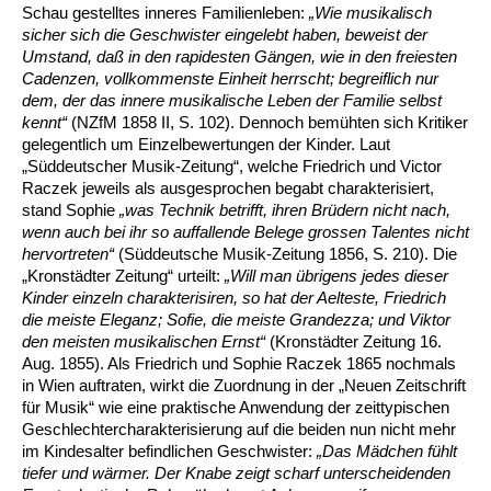
Schau gestelltes inneres Familienleben:
„Wie musikalisch
sicher sich die Geschwister eingelebt haben, beweist der
Umstand, daß in den rapidesten Gängen, wie in den freiesten
Cadenzen, vollkommenste Einheit herrscht; begreiflich nur
dem, der das innere musikalische Leben der Familie selbst
kennt“
(NZfM 1858 II, S. 102). Dennoch bemühten sich Kritiker
gelegentlich um Einzelbewertungen der Kinder. Laut
„Süddeutscher Musik-Zeitung“, welche Friedrich und Victor
Raczek jeweils als ausgesprochen begabt charakterisiert,
stand Sophie
„was Technik betrifft, ihren Brüdern nicht nach,
wenn auch bei ihr so auffallende Belege grossen Talentes nicht
hervortreten“
(Süddeutsche Musik-Zeitung 1856, S. 210). Die
„Kronstädter Zeitung“ urteilt:
„Will man übrigens jedes dieser
Kinder einzeln charakterisiren, so hat der Aelteste, Friedrich
die meiste Eleganz; Sofie, die meiste Grandezza; und Viktor
den meisten musikalischen Ernst“
(Kronstädter Zeitung 16.
Aug. 1855). Als Friedrich und Sophie Raczek 1865 nochmals
in Wien auftraten, wirkt die Zuordnung in der „Neuen Zeitschrift
für Musik“ wie eine praktische Anwendung der zeittypischen
Geschlechtercharakterisierung auf die beiden nun nicht mehr
im Kindesalter befindlichen Geschwister:
„Das Mädchen fühlt
tiefer und wärmer. Der Knabe zeigt scharf unterscheidenden