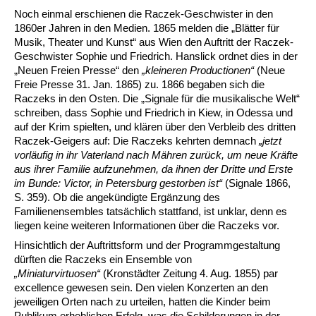
Noch einmal erschienen die Raczek-Geschwister in den
1860er Jahren in den Medien. 1865 melden die „Blätter für
Musik, Theater und Kunst“ aus Wien den Auftritt der Raczek-
Geschwister Sophie und Friedrich. Hanslick ordnet dies in der
„Neuen Freien Presse“ den
„kleineren Productionen“
(Neue
Freie Presse 31. Jan. 1865) zu. 1866 begaben sich die
Raczeks in den Osten. Die „Signale für die musikalische Welt“
schreiben, dass Sophie und Friedrich in Kiew, in Odessa und
auf der Krim spielten, und klären über den Verbleib des dritten
Raczek-Geigers auf: Die Raczeks kehrten demnach
„jetzt
vorläufig in ihr Vaterland nach Mähren zurück, um neue Kräfte
aus ihrer Familie aufzunehmen, da ihnen der Dritte und Erste
im Bunde: Victor, in Petersburg gestorben ist“
(Signale 1866,
S. 359). Ob die angekündigte Ergänzung des
Familienensembles tatsächlich stattfand, ist unklar, denn es
liegen keine weiteren Informationen über die Raczeks vor.
Hinsichtlich der Auftrittsform und der Programmgestaltung
dürften die Raczeks ein Ensemble von
„Miniaturvirtuosen“
(Kronstädter Zeitung 4. Aug. 1855) par
excellence gewesen sein. Den vielen Konzerten an den
jeweiligen Orten nach zu urteilen, hatten die Kinder beim
Publikum erheblichen Erfolg, was die Schilderungen in der