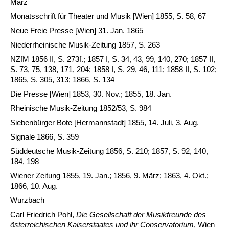
März
Monatsschrift für Theater und Musik [Wien] 1855, S. 58, 67
Neue Freie Presse [Wien] 31. Jan. 1865
Niederrheinische Musik-Zeitung 1857, S. 263
NZfM 1856 II, S. 273f.; 1857 I, S. 34, 43, 99, 140, 270; 1857 II,
S. 73, 75, 138, 171, 204; 1858 I, S. 29, 46, 111; 1858 II, S. 102;
1865, S. 305, 313; 1866, S. 134
Die Presse [Wien] 1853, 30. Nov.; 1855, 18. Jan.
Rheinische Musik-Zeitung 1852/53, S. 984
Siebenbürger Bote [Hermannstadt] 1855, 14. Juli, 3. Aug.
Signale 1866, S. 359
Süddeutsche Musik-Zeitung 1856, S. 210; 1857, S. 92, 140,
184, 198
Wiener Zeitung 1855, 19. Jan.; 1856, 9. März; 1863, 4. Okt.;
1866, 10. Aug.
Wurzbach
Carl Friedrich Pohl,
Die Gesellschaft der Musikfreunde des
österreichischen Kaiserstaates und ihr Conservatorium
, Wien