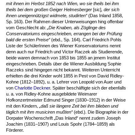
mit ihnen im Herbst 1852 nach Wien, wo sie theils bei ihm
theils bei dem großen Geiger Helmesberger
[sic]
, der sich
ihnen uneigennützigst widmete, studirten“
(Das Inland 1858,
Sp. 163). Der Rahmen dieser Unterweisungen hing offenbar
vom Geschlecht ab:
„Die Knaben, als Zöglinge des
Conservatoriums eingeschrieben, errangen bei der Prüfung
bald die ersten Preise“
(ebd., Sp. 164). Carl Friedrich Pohls
Liste der SchülerInnen des Wiener Konservatoriums nennt
denn auch nur Friedrich und Victor Raczek als Studierende,
beide waren demnach von 1853 bis 1855 an jenem Institut
eingeschrieben. Details über die Wiener Ausbildung Sophie
Raczeks sind hingegen nicht bekannt. Weiteren Unterricht
erhielten die drei Kinder wohl 1855 in Pest von David Ridley-
Kohne (1812–1892), u. a. Lehrer von Leopold von Auer und
von
Charlotte Deckner
. Später beschäftigte sich der ebenfalls
u. a. von Ridley-Kohne ausgebildete Weimarer
Hofkonzertmeister Edmund Singer (1830–1912) in der Weise
mit den Kindern,
„daß sie längere Zeit bei ihm blieben und
täglich mit ihm musiciren mußten“
(ebd.). Die Biographie in der
Dorpater Wochenschrift „Das Inland“ nennt zudem Joseph
Joachim (1831–1907) und Louis Spohr (1784–1859) als
Förderer.