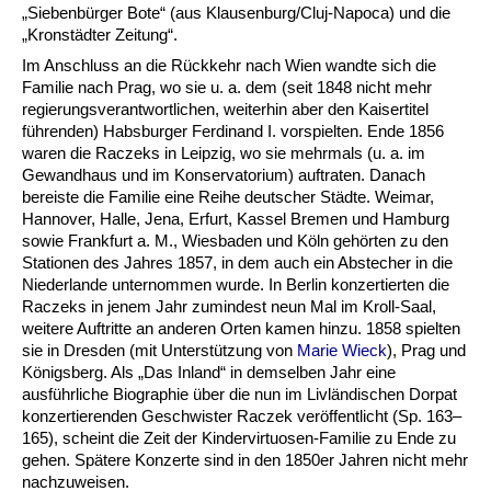
„Siebenbürger Bote“ (aus Klausenburg/Cluj-Napoca) und die
„Kronstädter Zeitung“.
Im Anschluss an die Rückkehr nach Wien wandte sich die
Familie nach Prag, wo sie u. a. dem (seit 1848 nicht mehr
regierungsverantwortlichen, weiterhin aber den Kaisertitel
führenden) Habsburger Ferdinand I. vorspielten. Ende 1856
waren die Raczeks in Leipzig, wo sie mehrmals (u. a. im
Gewandhaus und im Konservatorium) auftraten. Danach
bereiste die Familie eine Reihe deutscher Städte. Weimar,
Hannover, Halle, Jena, Erfurt, Kassel Bremen und Hamburg
sowie Frankfurt a. M., Wiesbaden und Köln gehörten zu den
Stationen des Jahres 1857, in dem auch ein Abstecher in die
Niederlande unternommen wurde. In Berlin konzertierten die
Raczeks in jenem Jahr zumindest neun Mal im Kroll-Saal,
weitere Auftritte an anderen Orten kamen hinzu. 1858 spielten
sie in Dresden (mit Unterstützung von
Marie Wieck
), Prag und
Königsberg. Als „Das Inland“ in demselben Jahr eine
ausführliche Biographie über die nun im Livländischen Dorpat
konzertierenden Geschwister Raczek veröffentlicht (Sp. 163–
165), scheint die Zeit der Kindervirtuosen-Familie zu Ende zu
gehen. Spätere Konzerte sind in den 1850er Jahren nicht mehr
nachzuweisen.