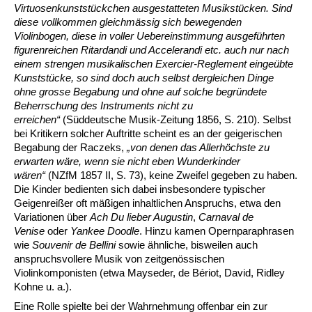
Virtuosenkunststückchen ausgestatteten Musikstücken. Sind
diese vollkommen gleichmässig sich bewegenden
Violinbogen, diese in voller Uebereinstimmung ausgeführten
figurenreichen Ritardandi und Accelerandi etc. auch nur nach
einem strengen musikalischen Exercier-Reglement eingeübte
Kunststücke, so sind doch auch selbst dergleichen Dinge
ohne grosse Begabung und ohne auf solche begründete
Beherrschung des Instruments nicht zu
erreichen“
(Süddeutsche Musik-Zeitung 1856, S. 210). Selbst
bei Kritikern solcher Auftritte scheint es an der geigerischen
Begabung der Raczeks,
„von denen das Allerhöchste zu
erwarten wäre, wenn sie nicht eben Wunderkinder
wären“
(NZfM 1857 II, S. 73), keine Zweifel gegeben zu haben.
Die Kinder bedienten sich dabei insbesondere typischer
Geigenreißer oft mäßigen inhaltlichen Anspruchs, etwa den
Variationen über
Ach Du lieber Augustin
,
Carnaval de
Venise
oder
Yankee Doodle
. Hinzu kamen Opernparaphrasen
wie
Souvenir de Bellini
sowie ähnliche, bisweilen auch
anspruchsvollere Musik von zeitgenössischen
Violinkomponisten (etwa Mayseder, de Bériot, David, Ridley
Kohne u. a.).
Eine Rolle spielte bei der Wahrnehmung offenbar ein zur