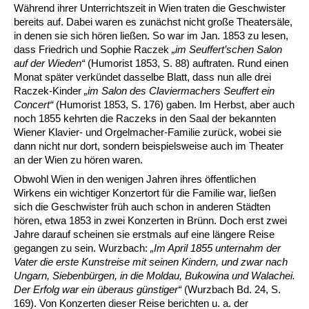
Während ihrer Unterrichtszeit in Wien traten die Geschwister
bereits auf. Dabei waren es zunächst nicht große Theatersäle,
in denen sie sich hören ließen. So war im Jan. 1853 zu lesen,
dass Friedrich und Sophie Raczek
„im Seuffert’schen Salon
auf der Wieden“
(Humorist 1853, S. 88) auftraten. Rund einen
Monat später verkündet dasselbe Blatt, dass nun alle drei
Raczek-Kinder
„im Salon des Claviermachers Seuffert ein
Concert“
(Humorist 1853, S. 176) gaben. Im Herbst, aber auch
noch 1855 kehrten die Raczeks in den Saal der bekannten
Wiener Klavier- und Orgelmacher-Familie zurück, wobei sie
dann nicht nur dort, sondern beispielsweise auch im Theater
an der Wien zu hören waren.
Obwohl Wien in den wenigen Jahren ihres öffentlichen
Wirkens ein wichtiger Konzertort für die Familie war, ließen
sich die Geschwister früh auch schon in anderen Städten
hören, etwa 1853 in zwei Konzerten in Brünn. Doch erst zwei
Jahre darauf scheinen sie erstmals auf eine längere Reise
gegangen zu sein. Wurzbach:
„Im April 1855 unternahm der
Vater die erste Kunstreise mit seinen Kindern, und zwar nach
Ungarn, Siebenbürgen, in die Moldau, Bukowina und Walachei.
Der Erfolg war ein überaus günstiger“
(Wurzbach Bd. 24, S.
169). Von Konzerten dieser Reise berichten u. a. der