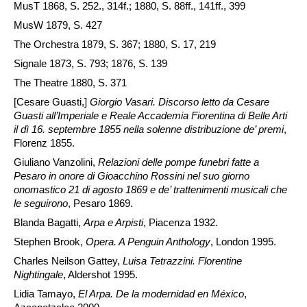
MusT 1868, S. 252., 314f.; 1880, S. 88ff., 141ff., 399
MusW 1879, S. 427
The Orchestra 1879, S. 367; 1880, S. 17, 219
Signale 1873, S. 793; 1876, S. 139
The Theatre 1880, S. 371
[Cesare Guasti,]
Giorgio Vasari. Discorso letto da Cesare
Guasti all’Imperiale e Reale Accademia Fiorentina di Belle Arti
il dì 16. septembre 1855 nella solenne distribuzione de’ premi
,
Florenz 1855.
Giuliano Vanzolini,
Relazioni delle pompe funebri fatte a
Pesaro in onore di Gioacchino Rossini nel suo giorno
onomastico 21 di agosto 1869 e de
’
trattenimenti musicali che
le seguirono
, Pesaro 1869.
Blanda Bagatti,
Arpa e Arpisti
, Piacenza 1932.
Stephen Brook,
Opera. A Penguin Anthology
, London 1995.
Charles Neilson Gattey,
Luisa Tetrazzini. Florentine
Nightingale
, Aldershot 1995.
Lidia Tamayo,
El Arpa. De la modernidad en México
,