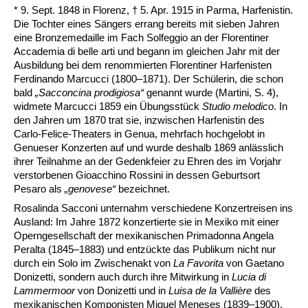
* 9. Sept. 1848 in Florenz, † 5. Apr. 1915 in Parma, Harfenistin.
Die Tochter eines Sängers errang bereits mit sieben Jahren
eine Bronzemedaille im Fach Solfeggio an der Florentiner
Accademia di belle arti und begann im gleichen Jahr mit der
Ausbildung bei dem renommierten Florentiner Harfenisten
Ferdinando Marcucci (1800–1871). Der Schülerin, die schon
bald
„Sacconcina prodigiosa“
genannt wurde (Martini, S. 4),
widmete Marcucci 1859 ein Übungsstück
Studio melodico
. In
den Jahren um 1870 trat sie, inzwischen Harfenistin des
Carlo-Felice-Theaters in Genua, mehrfach hochgelobt in
Genueser Konzerten auf und wurde deshalb 1869 anlässlich
ihrer Teilnahme an der Gedenkfeier zu Ehren des im Vorjahr
verstorbenen Gioacchino Rossini in dessen Geburtsort
Pesaro als
„genovese“
bezeichnet.
Rosalinda Sacconi unternahm verschiedene Konzertreisen ins
Ausland: Im Jahre 1872 konzertierte sie in Mexiko mit einer
Operngesellschaft der mexikanischen Primadonna Angela
Peralta (1845–1883) und entzückte das Publikum nicht nur
durch ein Solo im Zwischenakt von
La Favorita
von Gaetano
Donizetti, sondern auch durch ihre Mitwirkung in
Lucia di
Lammermoor
von Donizetti und in
Luisa de la Vallière
des
mexikanischen Komponisten Miguel Meneses (1839–1900).