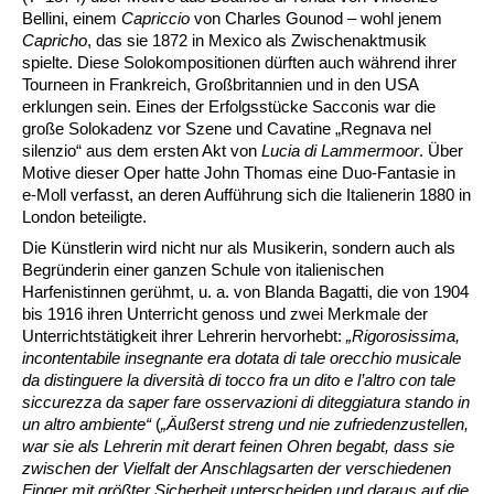
Bellini, einem
Capriccio
von Charles Gounod – wohl jenem
Capricho
, das sie 1872 in Mexico als Zwischenaktmusik
spielte. Diese Solokompositionen dürften auch während ihrer
Tourneen in Frankreich, Großbritannien und in den USA
erklungen sein. Eines der Erfolgsstücke Sacconis war die
große Solokadenz vor Szene und Cavatine „Regnava nel
silenzio“ aus dem ersten Akt von
Lucia di Lammermoor
. Über
Motive dieser Oper hatte John Thomas eine Duo-Fantasie in
e-Moll verfasst, an deren Aufführung sich die Italienerin 1880 in
London beteiligte.
Die Künstlerin wird nicht nur als Musikerin, sondern auch als
Begründerin einer ganzen Schule von italienischen
Harfenistinnen gerühmt, u. a. von Blanda Bagatti, die von 1904
bis 1916 ihren Unterricht genoss und zwei Merkmale der
Unterrichtstätigkeit ihrer Lehrerin hervorhebt:
„Rigorosissima,
incontentabile insegnante era dotata di tale orecchio musicale
da distinguere la diversità di tocco fra un dito e l’altro con tale
siccurezza da saper fare osservazioni di diteggiatura stando in
un altro ambiente“
(
„Äußerst streng und nie zufriedenzustellen,
war sie als Lehrerin mit derart feinen Ohren begabt, dass sie
zwischen der Vielfalt der Anschlagsarten der verschiedenen
Finger mit größter Sicherheit unterscheiden und daraus auf die