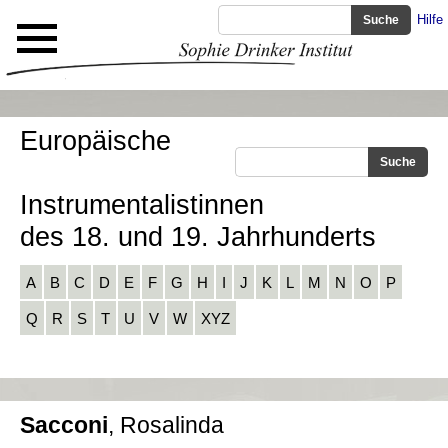
Hilfe
Europäische
Instrumentalistinnen
des 18. und 19. Jahrhunderts
A
B
C
D
E
F
G
H
I
J
K
L
M
N
O
P
Q
R
S
T
U
V
W
XYZ
Sacconi
, Rosalinda