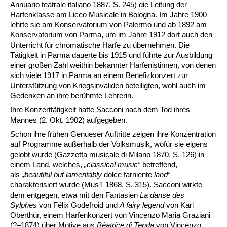
Annuario teatrale italiano 1887, S. 245) die Leitung der
Harfenklasse am Liceo Musicale in Bologna. Im Jahre 1900
lehrte sie am Konservatorium von Palermo und ab 1892 am
Konservatorium von Parma, um im Jahre 1912 dort auch den
Unterricht für chromatische Harfe zu übernehmen. Die
Tätigkeit in Parma dauerte bis 1915 und führte zur Ausbildung
einer großen Zahl weithin bekannter Harfenistinnen, von denen
sich viele 1917 in Parma an einem Benefizkonzert zur
Unterstützung von Kriegsinvaliden beteiligten, wohl auch im
Gedenken an ihre berühmte Lehrerin.
Ihre Konzerttätigkeit hatte Sacconi nach dem Tod ihres
Mannes (2. Okt. 1902) aufgegeben.
Schon ihre frühen Genueser Auftritte zeigen ihre Konzentration
auf Programme außerhalb der Volksmusik, wofür sie eigens
gelobt wurde (Gazzetta musicale di Milano 1870, S. 126) in
einem Land, welches,
„classical music“
betreffend,
als
„beautiful but lamentably
dolce farniente
land“
charakterisiert wurde (MusT 1868, S. 315). Sacconi wirkte
dem entgegen, etwa mit den Fantasien
La danse des
Sylphes
von Félix Godefroid und
A fairy legend
von Karl
Oberthür, einem Harfenkonzert von Vincenzo Maria Graziani
(?–1874) über Motive aus
Béatrice di Tenda
von Vincenzo