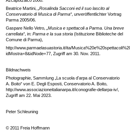
Azcapotzalco 2000.
Beatrice Martini,
„Rosalinda Sacconi ed il suo lascito al
Conservatorio di Musica di Parma
“
, unveröffentlichter Vortrag
Parma 2005/06.
Gaspare Nello Vetro,
„Musica e spettacoli a Parma. Una breve
carrellata“
, in:
Parma e la sua storia
(Istituzione Biblioteche del
Comune di Parma),
http://www.parmaelasuastoria.it/ita/Musica%20e%20spettacoli
idMostra=8&idNode=77, Zugriff am 30. Nov. 2011.
Bildnachweis
Photographie, Sammlung „La scuola d'arpa al Conservatorio
A. Boito“ von E. Degli Esposti, Conservatorio A. Boito,
http://www.associazioneitalianarpa.it/iconografie-dellarpa-iv/,
Zugriff am 22. Mai 2023.
Peter Schleuning
© 2011 Freia Hoffmann