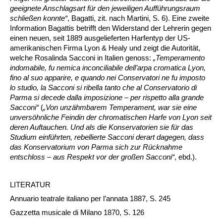
geeignete Anschlagsart für den jeweiligen Aufführungsraum
schließen konnte“
, Bagatti, zit. nach Martini, S. 6). Eine zweite
Information Bagattis betrifft den Widerstand der Lehrerin gegen
einen neuen, seit 1889 ausgelieferten Harfentyp der US-
amerikanischen Firma Lyon & Healy und zeigt die Autorität,
welche Rosalinda Sacconi in Italien genoss:
„Temperamento
indomabile, fu nemica inconciliabile dell’arpa cromatica Lyon,
fino al suo apparire, e quando nei Conservatori ne fu imposto
lo studio, la Sacconi si ribella tanto che al Conservatorio di
Parma si decede dalla imposizione – per rispetto alla grande
Sacconi“
(
„Von unzähmbarem Temperament, war sie eine
unversöhnliche Feindin der chromatischen Harfe von Lyon seit
deren Auftauchen. Und als die Konservatorien sie für das
Studium einführten, rebellierte Sacconi derart dagegen, dass
das Konservatorium von Parma sich zur Rücknahme
entschloss – aus Respekt vor der großen Sacconi“
, ebd.).
LITERATUR
Annuario teatrale italiano per l’annata 1887, S. 245
Gazzetta musicale di Milano 1870, S. 126