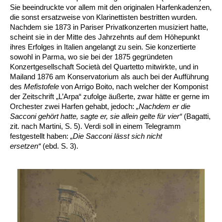
Sie beeindruckte vor allem mit den originalen Harfenkadenzen,
die sonst ersatzweise von Klarinettisten bestritten wurden.
Nachdem sie 1873 in Pariser Privatkonzerten musiziert hatte,
scheint sie in der Mitte des Jahrzehnts auf dem Höhepunkt
ihres Erfolges in Italien angelangt zu sein. Sie konzertierte
sowohl in Parma, wo sie bei der 1875 gegründeten
Konzertgesellschaft Società del Quartetto mitwirkte, und in
Mailand 1876 am Konservatorium als auch bei der Aufführung
des
Mefistofele
von Arrigo Boito, nach welcher der Komponist
der Zeitschrift „L’Arpa“ zufolge äußerte, zwar hätte er gerne im
Orchester zwei Harfen gehabt, jedoch:
„Nachdem er die
Sacconi gehört hatte, sagte er, sie allein gelte für vier“
(Bagatti,
zit. nach Martini, S. 5). Verdi soll in einem Telegramm
festgestellt haben:
„Die Sacconi lässt sich nicht
ersetzen“
(ebd. S. 3).